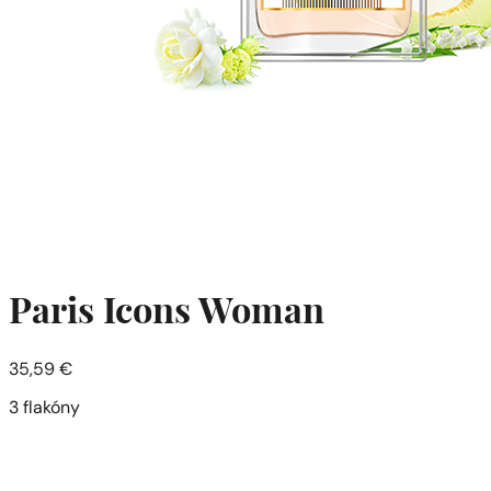
Paris Icons Woman
35,59
€
3 flakóny