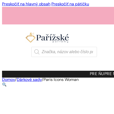
Preskočiť na hlavný obsah
Preskočiť na pätičku
Products
search
PRE ŇU
PRE
Domov
/
Dárkové sady
/
Paris Icons Woman