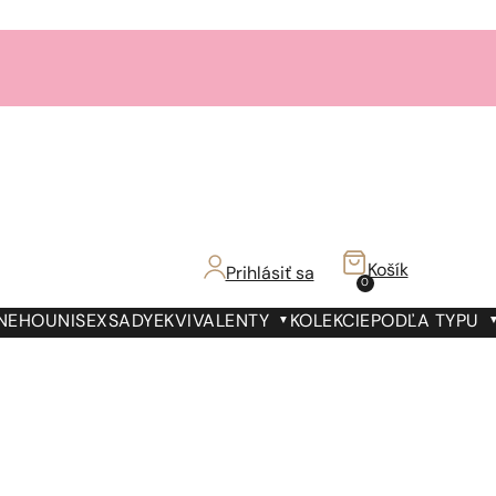
Košík
Prihlásiť sa
0
 NEHO
UNISEX
SADY
EKVIVALENTY
KOLEKCIE
PODĽA TYPU