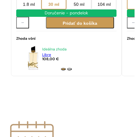
1.8 ml
30 ml
50 ml
104 ml
Doručenie - pondelok
Pridať do košíka
Zhoda vôní
Zhoda
Ideálna zhoda
Libre
108,00
€