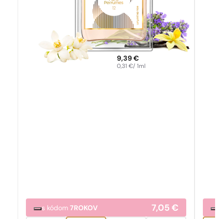
9,39
€
0,31
€
/ 1ml
7,05
€
s kódom
7ROKOV