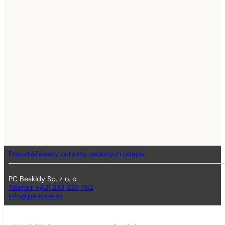
Pravidlá
Zásady ochrany osobných údajov
PC Beskidy Sp. z o. o.
Telefón: +421 233 329 762
info@parizske.sk