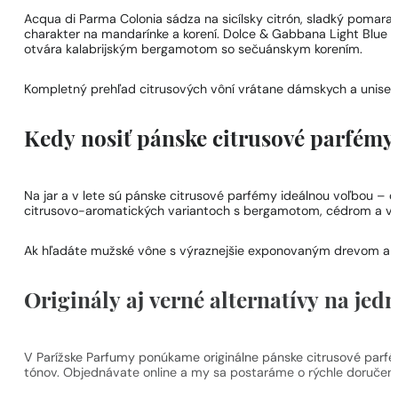
Acqua di Parma Colonia sádza na sicílsky citrón, sladký pomar
charakter na mandarínke a korení. Dolce & Gabbana Light Blue P
otvára kalabrijským bergamotom so sečuánskym korením.
Kompletný prehľad citrusových vôní vrátane dámskych a unisex k
Kedy nosiť pánske citrusové parfémy
Na jar a v lete sú pánske citrusové parfémy ideálnou voľbou – d
citrusovo-aromatických variantoch s bergamotom, cédrom a ve
Ak hľadáte mužské vône s výraznejšie exponovaným drevom a z
Originály aj verné alternatívy na je
V Parížske Parfumy ponúkame originálne pánske citrusové parfém
tónov. Objednávate online a my sa postaráme o rýchle doručenie 