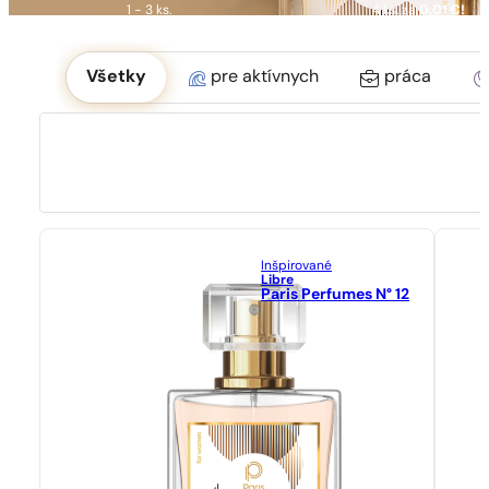
1 - 3 ks.
4 ks. za
0,01 €!
Okoliczność
Všetky
pre aktívnych
práca
Inšpirované
Libre
Paris Perfumes N° 12