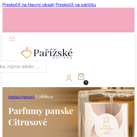
Preskočiť na hlavný obsah
Preskočiť na pätičku
1 - 3 ks.
4 ks. za
0,01 €!
0
1 - 3 ks.
4 ks. za
0,01 €!
Parížske Parfumy
/
Citrusové
Parfumy panske
Citrusové