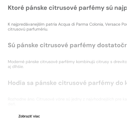
Ktoré pánske citrusové parfémy sú najp
K najpredávanejším patria Acqua di Parma Colonia, Versace Po
citrusovú parfumériu.
Sú pánske citrusové parfémy dostatočn
Moderné pánske citrusové parfémy kombinujú citrusy s drevito
aj dlhšie.
Hodia sa pánske citrusové parfémy do k
Rozhodne áno. Citrusové vône sú jedny z najvhodnejších pre kan
deň.
Zobraziť
viac