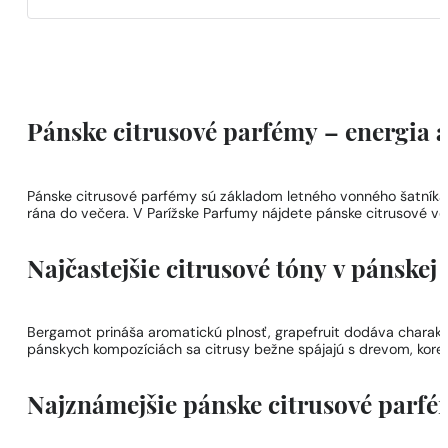
Pánske citrusové parfémy – energia a
Pánske citrusové parfémy sú základom letného vonného šatníka ka
rána do večera. V Parížske Parfumy nájdete pánske citrusové vô
Najčastejšie citrusové tóny v pánskej
Bergamot prináša aromatickú plnosť, grapefruit dodáva charakter
pánskych kompozíciách sa citrusy bežne spájajú s drevom, kore
Najznámejšie pánske citrusové parf