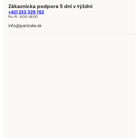
Zákaznícka podpora 5 dní v týždni
+421 233 329 762
Po–Pi :
8:00-16:00
info@parizske.sk