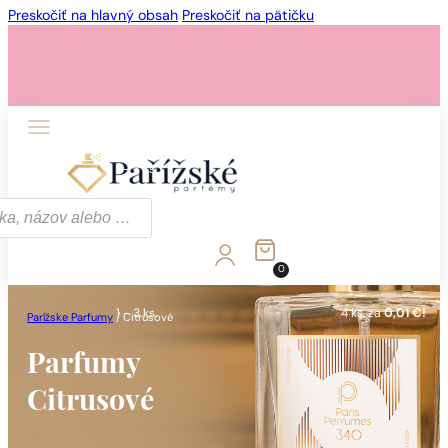
Preskočiť na hlavný obsah
Preskočiť na pätičku
1 - 3 ks.
4 ks. za
0,01 €!
0
1 - 3 ks.
4 ks. za
0,01 €!
Parížske Parfumy
/
Citrusové
Parfumy
Citrusové