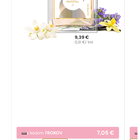
9,39
€
0,31
€
/ 1ml
7,05
€
s kódom
7ROKOV