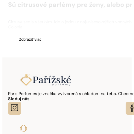
Sú citrusové parfémy pre ženy, alebo p
Citrusy sedia všetkým. Ide o jednu z najunisexovejších vonných 
Colonia.
Zobraziť
viac
Paris Perfumes je značka vytvorená s ohľadom na teba. Chceme,
Sleduj nás