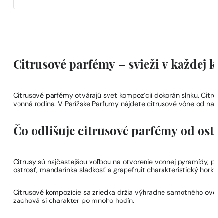
Citrusové parfémy – svieži v každej 
Citrusové parfémy otvárajú svet kompozícií dokorán slnku. Citrón
vonná rodina. V Parížske Parfumy nájdete citrusové vône od najv
Čo odlišuje citrusové parfémy od os
Citrusy sú najčastejšou voľbou na otvorenie vonnej pyramídy, p
ostrosť, mandarínka sladkosť a grapefruit charakteristický hork
Citrusové kompozície sa zriedka držia výhradne samotného ovoc
zachová si charakter po mnoho hodín.