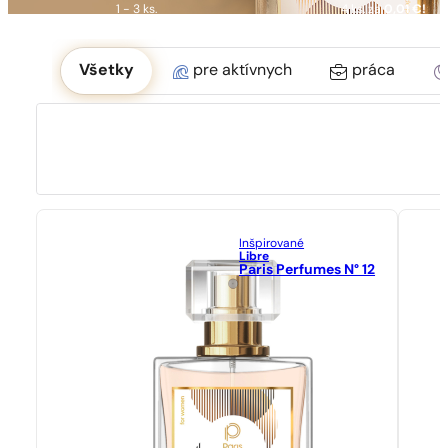
1 - 3 ks.
4 ks. za
0,01 €!
Okoliczność
Všetky
pre aktívnych
práca
Inšpirované
Libre
Paris Perfumes N° 12