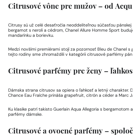
Citrusové vône pre mužov – od Acqu
Citrusy sú už celé desaťročia neoddeliteľnou súčasťou pánskej 
bergamot s neroli a cédrom, Chanel Allure Homme Sport buduje 
mandarínku a borievku.
Medzi novšími premiérami stojí za pozornosť Bleu de Chanel s
tejto rodiny sme zhromaždili v kategórii
citrusové parfémy páns
Citrusové parfémy pre ženy – ľahkosť,
Dámska strana citrusov sa opiera o ľahkosť a letný charakter. 
Chance Eau Fraîche prináša grapefruit, citrón a céder a Marc J
Ku klasike patrí takisto Guerlain Aqua Allegoria s bergamotom a
parfémy dámske
.
Citrusové a ovocné parfémy – spolo