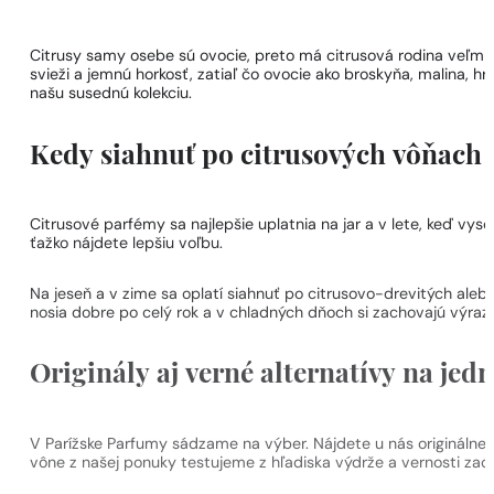
Citrusy samy osebe sú ovocie, preto má citrusová rodina veľmi 
svieži a jemnú horkosť, zatiaľ čo ovocie ako broskyňa, malina, 
našu susednú kolekciu.
Kedy siahnuť po citrusových vôňach
Citrusové parfémy sa najlepšie uplatnia na jar a v lete, keď vys
ťažko nájdete lepšiu voľbu.
Na jeseň a v zime sa oplatí siahnuť po citrusovo-drevitých ale
nosia dobre po celý rok a v chladných dňoch si zachovajú výraz
Originály aj verné alternatívy na je
V Parížske Parfumy sádzame na výber. Nájdete u nás originálne 
vône z našej ponuky testujeme z hľadiska výdrže a vernosti zac