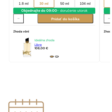
1.8 ml
30 ml
50 ml
104 ml
Objednajte do 09:00
- doručenie utorok
Pridať do košíka
Zhoda vôní
Zhoda
Ideálna zhoda
Libre
108,00
€