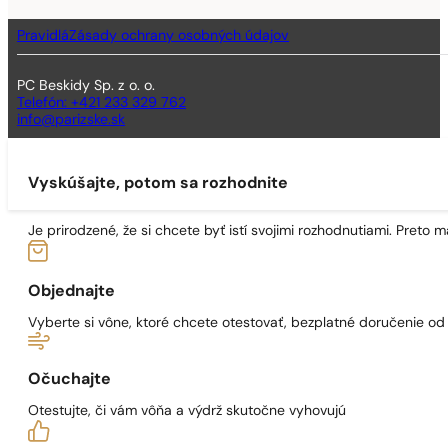
Pravidlá
Zásady ochrany osobných údajov
PC Beskidy Sp. z o. o.
Telefón: +421 233 329 762
info@parizske.sk
Vyskúšajte, potom sa rozhodnite
Je prirodzené, že si chcete byť istí svojimi rozhodnutiami. Preto
Objednajte
Vyberte si vône, ktoré chcete otestovať, bezplatné doručenie o
Očuchajte
Otestujte, či vám vôňa a výdrž skutočne vyhovujú