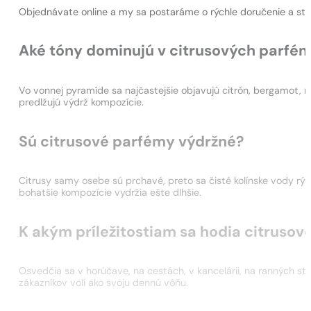
Objednávate online a my sa postaráme o rýchle doručenie a sta
Aké tóny dominujú v citrusových parfé
Vo vonnej pyramíde sa najčastejšie objavujú citrón, bergamot, m
predlžujú výdrž kompozície.
Sú citrusové parfémy výdržné?
Citrusy samy osebe sú prchavé, preto sa čisté kolínske vody r
bohatšie kompozície vydržia ešte dlhšie.
K akým príležitostiam sa hodia citrusov
Osvedčia sa v horúčave, na cestách, v kancelárii, na ranných s
zákazníkov volí ako svoju dennú vôňu.