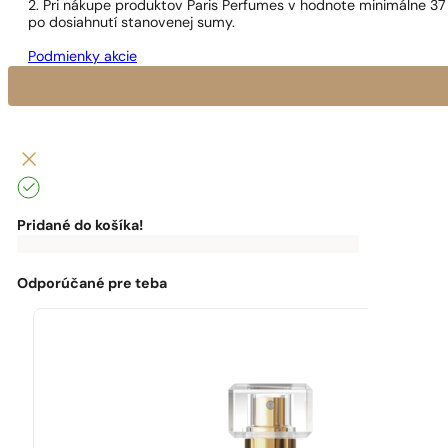
2. Pri nákupe produktov Paris Perfumes v hodnote minimálne 37
po dosiahnutí stanovenej sumy.
Podmienky akcie
Pridané do košíka!
0
€
0,00
€
Do
Môžeš
dopravy
využiť
zadarmo
dopravu
Odporúčané pre teba
ti
zadarmo!
chýba:
0,00
€