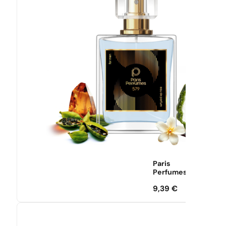
Paris
Perfumes
9,39
€