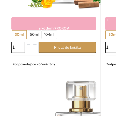
i
i
s kódom
7ROKOV
7.05
7.0
€
30ml
50ml
104ml
30m
množstvo
množs
Pridať do košíka
N°
N°
624
333
Zodpovedajúce vôňové tóny
Zodpo