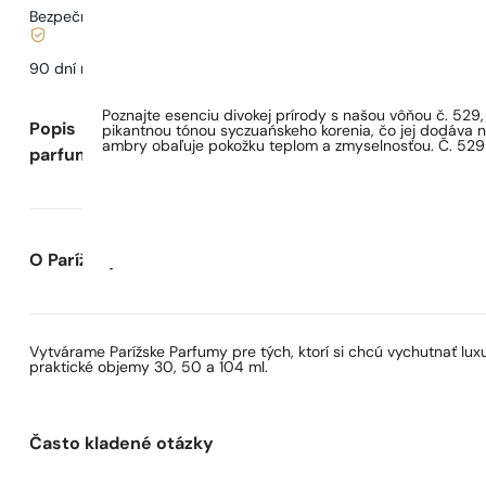
Bezpečné nakupovanie a platby
90 dní na
otestovanie
vône
Poznajte esenciu divokej prírody s našou vôňou č. 52
Popis
pikantnou tónou syczuańskeho korenia, čo jej dodáva ne
ambry obaľuje pokožku teplom a zmyselnosťou. Č. 529 j
parfumu
O Parížskych Parfumoch
Vytvárame Parížske Parfumy pre tých, ktorí si chcú vychutnať lu
praktické objemy 30, 50 a 104 ml.
Často kladené otázky