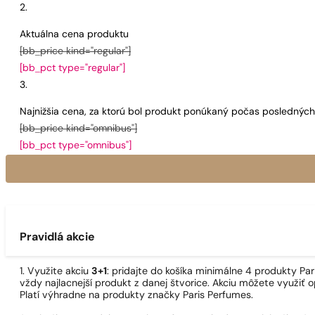
Aktuálna cena produktu
[bb_price kind="regular"]
[bb_pct type="regular"]
Najnižšia cena, za ktorú bol produkt ponúkaný počas poslednýc
[bb_price kind="omnibus"]
[bb_pct type="omnibus"]
Pravidlá akcie
1. Využite akciu
3+1
: pridajte do košíka minimálne 4 produkty P
vždy najlacnejší produkt z danej štvorice. Akciu môžete využiť o
Platí výhradne na produkty značky Paris Perfumes.