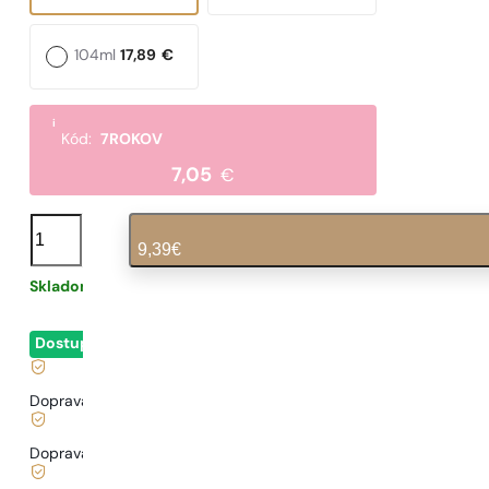
104ml
17,89
€
i
Kód:
7ROKOV
7,05
€
množstvo
N°
9,39
€
529
Skladom
0,31
€
/ 1ml, vrátane DPH
|
Dostupné
- okamžité odoslanie
Doprava zadarmo od
35 €
Doprava od
3,33 €
.