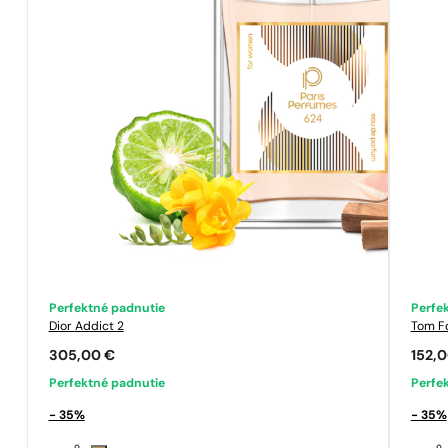
Perfektné padnutie
Perfe
Dior
Addict 2
Tom F
305,00
€
152,
Perfektné padnutie
Perfe
- 35%
- 35%