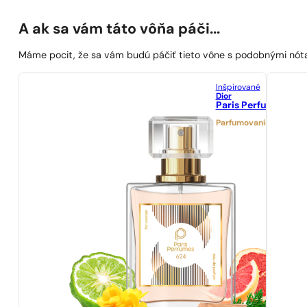
A ak sa vám táto vôňa páči...
Máme pocit, že sa vám budú páčiť tieto vône s podobnými nót
Inšpirované
Dior
Paris Perfumes N° 
Parfumovanie 21%