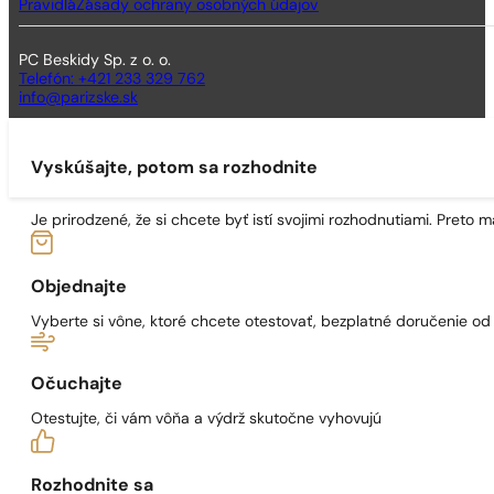
Pravidlá
Zásady ochrany osobných údajov
PC Beskidy Sp. z o. o.
Telefón: +421 233 329 762
info@parizske.sk
Vyskúšajte, potom sa rozhodnite
Je prirodzené, že si chcete byť istí svojimi rozhodnutiami. Preto
Objednajte
Vyberte si vône, ktoré chcete otestovať, bezplatné doručenie o
Očuchajte
Otestujte, či vám vôňa a výdrž skutočne vyhovujú
Rozhodnite sa