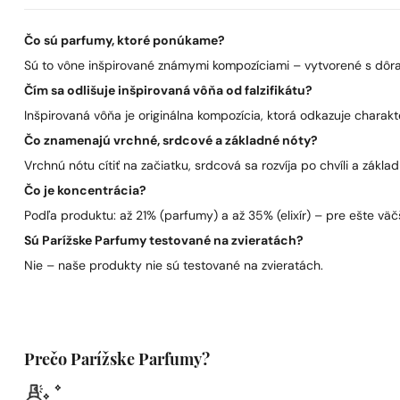
Čo sú parfumy, ktoré ponúkame?
Sú to vône inšpirované známymi kompozíciami – vytvorené s dôra
Čím sa odlišuje inšpirovaná vôňa od falzifikátu?
Inšpirovaná vôňa je originálna kompozícia, ktorá odkazuje charakt
Čo znamenajú vrchné, srdcové a základné nóty?
Vrchnú nótu cítiť na začiatku, srdcová sa rozvíja po chvíli a zákla
Čo je koncentrácia?
Podľa produktu: až 21% (parfumy) a až 35% (elixír) – pre ešte väčš
Sú Parížske Parfumy testované na zvieratách?
Nie – naše produkty nie sú testované na zvieratách.
Prečo Parížske Parfumy?