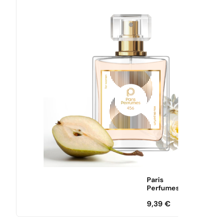
Paris
Perfumes
9,39
€