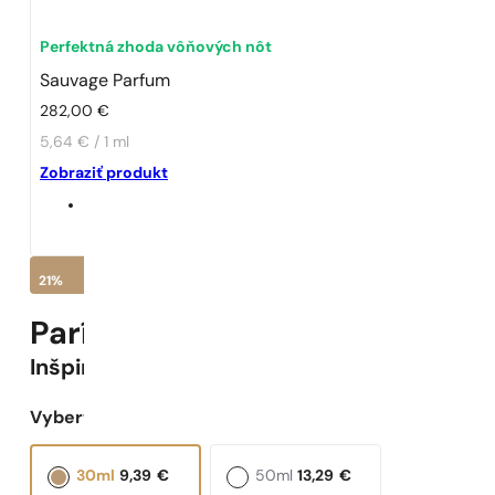
Perfektná zhoda vôňových nôt
Sauvage Parfum
282,00
€
5,64 € / 1 ml
Zobraziť produkt
21%
Parížske Parfumy N° 529 -
21
%
Inšpirované
Sauvage Parfum
Vyberte objem:
30ml
9,39
€
50ml
13,29
€