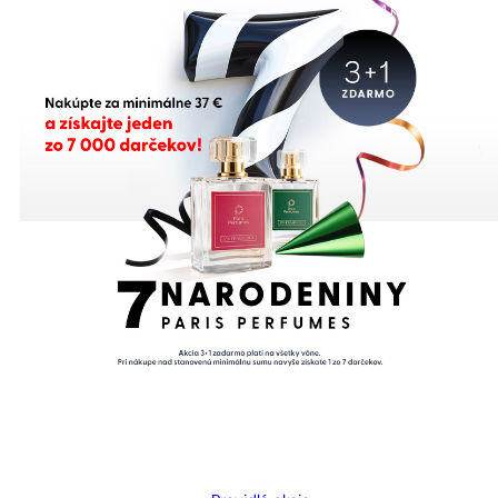
1 - 3 ks.
4 ks. za
0,01 €!