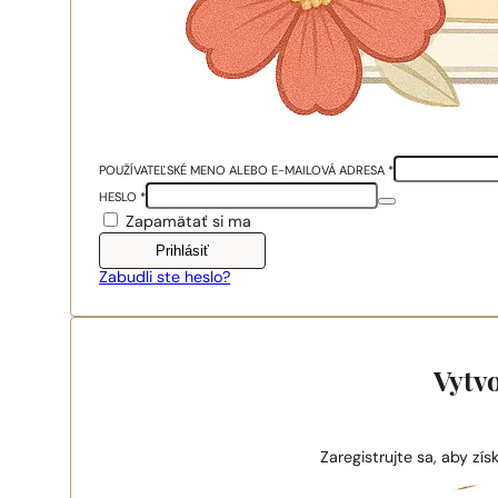
POUŽÍVATEĽSKÉ MENO ALEBO E-MAILOVÁ ADRESA
*
HESLO
*
Zapamätať si ma
Prihlásiť
Zabudli ste heslo?
Vytvo
Zaregistrujte sa, aby z