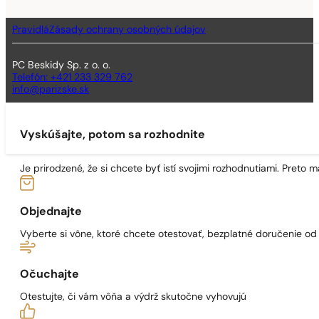
Pravidlá
Zásady ochrany osobných údajov
PC Beskidy Sp. z o. o.
Telefón: +421 233 329 762
info@parizske.sk
Vyskúšajte, potom sa rozhodnite
Je prirodzené, že si chcete byť istí svojimi rozhodnutiami. Preto
Objednajte
Vyberte si vône, ktoré chcete otestovať, bezplatné doručenie o
Očuchajte
Otestujte, či vám vôňa a výdrž skutočne vyhovujú