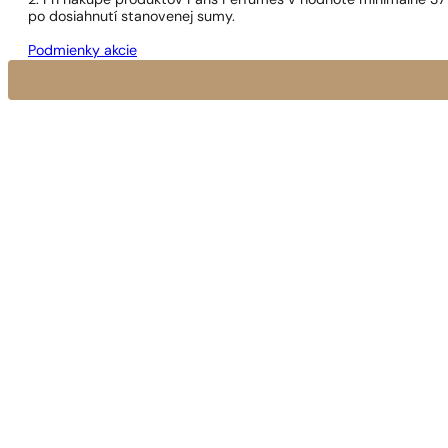
2. Pri nákupe produktov Paris Perfumes v hodnote minimálne 37
po dosiahnutí stanovenej sumy.
Podmienky akcie