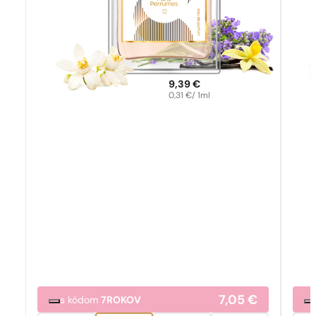
9,39
€
0,31
€
/ 1ml
7,05
€
s kódom
7ROKOV