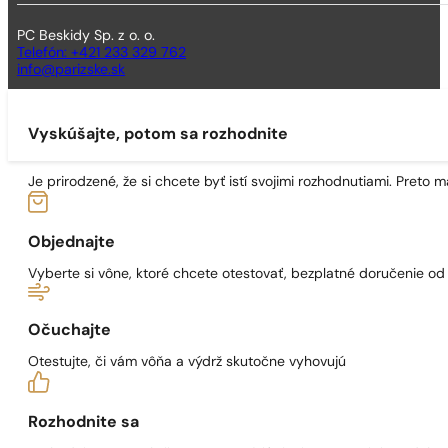
PC Beskidy Sp. z o. o.
Telefón: +421 233 329 762
info@parizske.sk
Vyskúšajte, potom sa rozhodnite
Je prirodzené, že si chcete byť istí svojimi rozhodnutiami. Preto
Objednajte
Vyberte si vône, ktoré chcete otestovať, bezplatné doručenie o
Očuchajte
Otestujte, či vám vôňa a výdrž skutočne vyhovujú
Rozhodnite sa