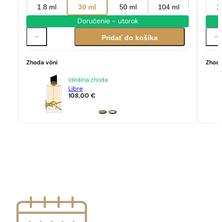
1.8 ml
30 ml
50 ml
104 ml
1
Doručenie - utorok
Pridať do košíka
Zhoda vôní
Zhoda
Ideálna zhoda
Libre
108,00
€