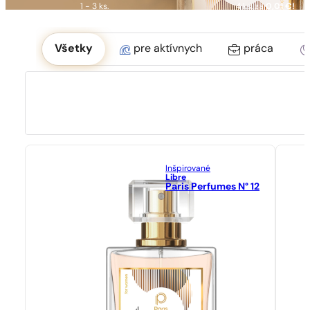
1 - 3 ks.
4 ks. za
0,01 €!
Okoliczność
Všetky
pre aktívnych
práca
Inšpirované
Libre
Paris Perfumes N° 12