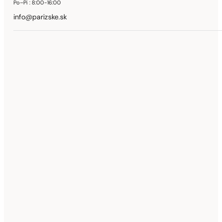
Po–Pi :
8:00-16:00
info@parizske.sk