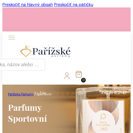
Preskočiť na hlavný obsah
Preskočiť na pätičku
1 - 3 ks.
4 ks. za
0,01 €!
0
1 - 3 ks.
4 ks. za
0,01 €!
Parížske Parfumy
/
Sportovní
Parfumy
Sportovní