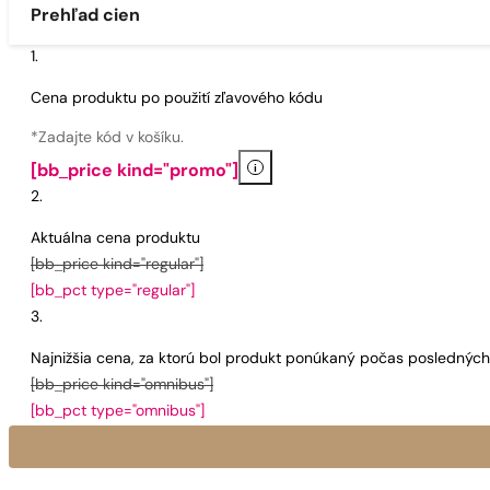
Prehľad cien
Cena produktu po použití zľavového kódu
*Zadajte kód v košíku.
i
[bb_price kind="promo"]
Aktuálna cena produktu
[bb_price kind="regular"]
[bb_pct type="regular"]
Najnižšia cena, za ktorú bol produkt ponúkaný počas poslednýc
[bb_price kind="omnibus"]
[bb_pct type="omnibus"]