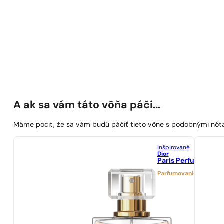
A ak sa vám táto vôňa páči...
Máme pocit, že sa vám budú páčiť tieto vône s podobnými nót
Inšpirované
Dior
Paris Perfumes N° 
Parfumovanie 21%