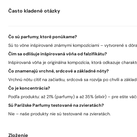
Často kladené otázky
Čo sú parfumy, ktoré ponúkame?
Sú to vône inšpirované známymi kompozíciami – vytvorené s dôra
Čím sa odlišuje inšpirovaná vôňa od falzifikátu?
Inšpirovaná vôňa je originálna kompozícia, ktorá odkazuje charakt
Čo znamenajú vrchné, srdcové a základné nóty?
Vrchnú nótu cítiť na začiatku, srdcová sa rozvíja po chvíli a zákla
Čo je koncentrácia?
Podľa produktu: až 21% (parfumy) a až 35% (elixír) – pre ešte väčš
Sú Parížske Parfumy testované na zvieratách?
Nie – naše produkty nie sú testované na zvieratách.
Zloženie