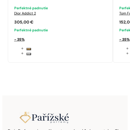
Perfektné padnutie
Perfe
Dior
Addict 2
Tom F
305,00
€
152,
Perfektné padnutie
Perfe
- 35%
- 35%