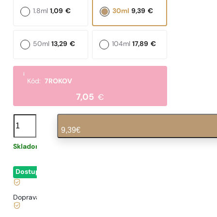
1.8ml
1,09
€
30ml
9,39
€
50ml
13,29
€
104ml
17,89
€
i
Kód:
7ROKOV
7,05
€
množstvo
N°
9,39
€
48
Skladom
0,31
€
/ 1ml, vrátane DPH
|
Dostupné
- okamžité odoslanie
Doprava zadarmo od
35 €