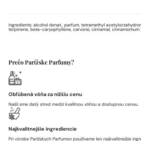
ingredients: alcohol denat., parfum, tetramethyl acetyloctahydrona
terpinene, beta-caryophyllene, carvone, cinnamal, cinnamomum zeyla
Prečo Parížske Parfumy?
Obľúbená vôňa za nižšiu cenu
Našli sme zlatý stred medzi kvalitnou vôňou a dostupnou cenou.
Najkvalitnejšie ingrediencie
Pri výrobe Parížskych Parfumov používame len najkvalitnejšie ingre