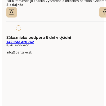
Paris Perfumes je značka vytvorená s ohľadom na teba. Chceme,
Sleduj nás
Zákaznícka podpora 5 dní v týždni
+421 233 329 762
Po–Pi :
8:00-16:00
info@parizske.sk