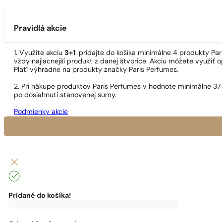
Pravidlá akcie
1. Využite akciu
3+1
: pridajte do košíka minimálne 4 produkty P
vždy najlacnejší produkt z danej štvorice. Akciu môžete využiť o
Platí výhradne na produkty značky Paris Perfumes.
2. Pri nákupe produktov Paris Perfumes v hodnote minimálne 37
po dosiahnutí stanovenej sumy.
Podmienky akcie
Pridané do košíka!
0
€
0,00
€
Do
dopravy
zadarmo