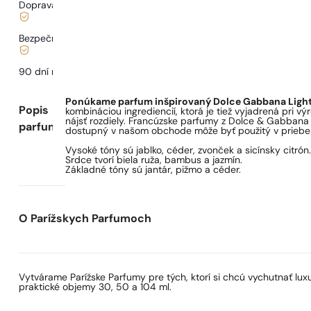
Doprava od
3,33 €
.
Bezpečné nakupovanie a platby
90 dní na
otestovanie
vône
Ponúkame parfum inšpirovaný Dolce Gabbana Light
Popis
kombináciou ingrediencií, ktorá je tiež vyjadrená pri v
nájsť rozdiely. Francúzske parfumy z Dolce & Gabbana 
parfumu
dostupný v našom obchode môže byť použitý v priebehu 
Vysoké tóny sú jablko, céder, zvonček a sicínsky citrón
Srdce tvorí biela ruža, bambus a jazmín.
Základné tóny sú jantár, pižmo a céder.
O Parížskych Parfumoch
Vytvárame Parížske Parfumy pre tých, ktorí si chcú vychutnať lu
praktické objemy 30, 50 a 104 ml.