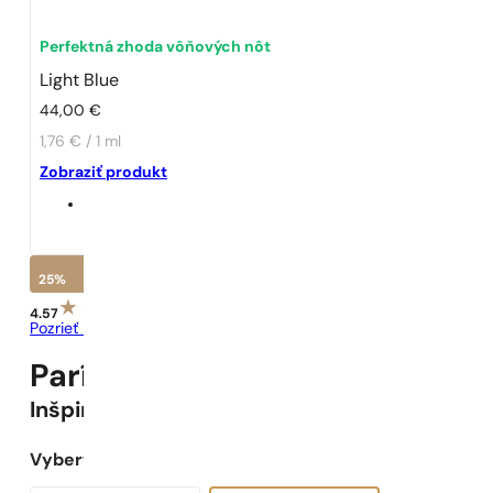
Perfektná zhoda vôňových nôt
Light Blue
44,00
€
1,76 € / 1 ml
Zobraziť produkt
25%
4.57
Pozrieť recenzie
Parížske Parfumy N° 48 -
25
%
Inšpirované
Light Blue
Vyberte objem: