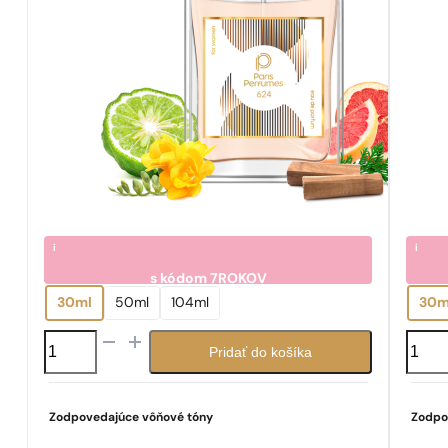
i
i
s kódom
7ROKOV
7.05
7.0
€
30ml
50ml
104ml
30m
množstvo
množs
Pridať do košíka
N°
N°
624
333
Zodpovedajúce vôňové tóny
Zodpo