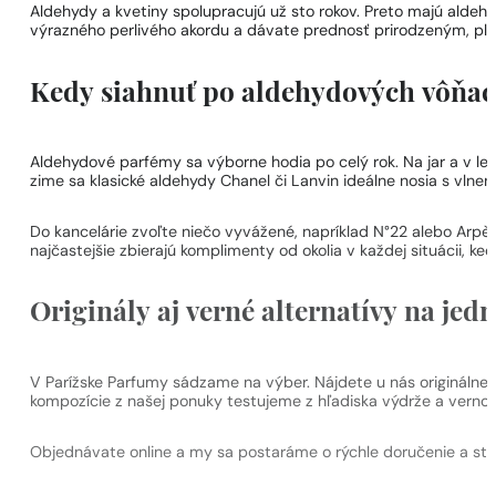
Aldehydy a kvetiny spolupracujú už sto rokov. Preto majú alde
výrazného perlivého akordu a dávate prednosť prirodzeným, pl
Kedy siahnuť po aldehydových vôňa
Aldehydové parfémy sa výborne hodia po celý rok. Na jar a v let
zime sa klasické aldehydy Chanel či Lanvin ideálne nosia s vln
Do kancelárie zvoľte niečo vyvážené, napríklad N°22 alebo Arpè
najčastejšie zbierajú komplimenty od okolia v každej situácii, k
Originály aj verné alternatívy na je
V Parížske Parfumy sádzame na výber. Nájdete u nás originálne 
kompozície z našej ponuky testujeme z hľadiska výdrže a vernos
Objednávate online a my sa postaráme o rýchle doručenie a st