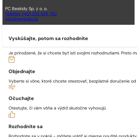
PC Beskidy Sp. z o. o.
Telefón: +421 233 329 762
info@parizske.sk
Vyskúšajte, potom sa rozhodnite
Je prirodzené, že si chcete byť istí svojimi rozhodnutiami. Preto
Objednajte
Vyberte si vône, ktoré chcete otestovať, bezplatné doručenie o
Očuchajte
Otestujte, či vám vôňa a výdrž skutočne vyhovujú
Rozhodnite sa
Rozhodnite sa v pokoji - môžete vrátiť aj mierne použité produkty 