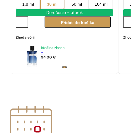
1.8 ml
30 ml
50 ml
104 ml
1
Doručenie - utorok
Pridať do košíka
Zhoda vôní
Zhoda
Ideálna zhoda
Y
94,00
€