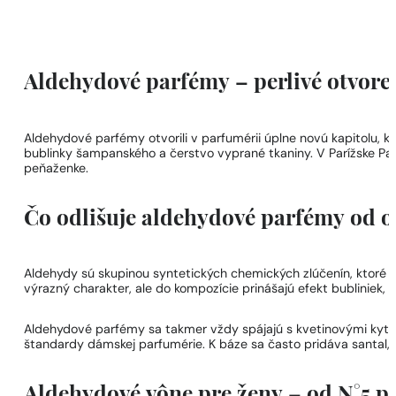
Aldehydové parfémy – perlivé otvoren
Aldehydové parfémy otvorili v parfumérii úplne novú kapitolu, ke
bublinky šampanského a čerstvo vyprané tkaniny. V Parížske Pa
peňaženke.
Čo odlišuje aldehydové parfémy od 
Aldehydy sú skupinou syntetických chemických zlúčenín, ktoré v 
výrazný charakter, ale do kompozície prinášajú efekt bubliniek, isk
Aldehydové parfémy sa takmer vždy spájajú s kvetinovými kytica
štandardy dámskej parfumérie. K báze sa často pridáva santal, v
Aldehydové vône pre ženy – od N°5 p