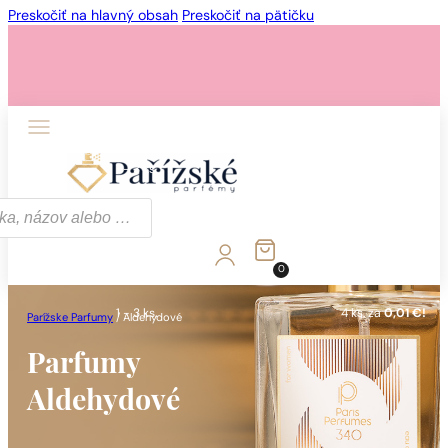
Preskočiť na hlavný obsah
Preskočiť na pätičku
1 - 3 ks.
4 ks. za
0,01 €!
0
1 - 3 ks.
4 ks. za
0,01 €!
Parížske Parfumy
/
Aldehydové
Parfumy
Aldehydové