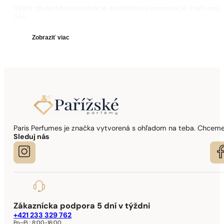
Výdrž závisí od koncentrácie a konkrétnej kompozície. Parfumov
deň.
Zobraziť
viac
Paris Perfumes je značka vytvorená s ohľadom na teba. Chceme,
Sleduj nás
Zákaznícka podpora 5 dní v týždni
+421 233 329 762
Po–Pi :
8:00-16:00