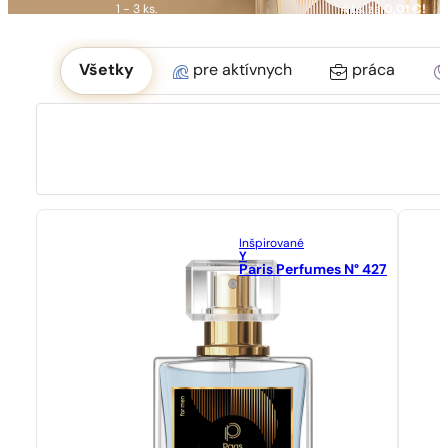
1 - 3 ks.
4 ks. za
0,01 €!
Okoliczność
Všetky
pre aktívnych
práca
Inšpirované
Y
Paris Perfumes N° 427