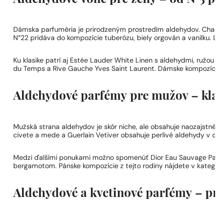
Dámska parfuméria je prirodzeným prostredím aldehydov. Chanel 
N°22 pridáva do kompozície tuberózu, biely orgován a vanilku. 
Ku klasike patrí aj Estée Lauder White Linen s aldehydmi, ruž
du Temps a Rive Gauche Yves Saint Laurent. Dámske kompozície 
Aldehydové parfémy pre mužov – kla
Mužská strana aldehydov je skôr niche, ale obsahuje naozajstné
civete a mede a Guerlain Vetiver obsahuje perlivé aldehydy v 
Medzi ďalšími ponukami možno spomenúť Dior Eau Sauvage Parfu
bergamotom. Pánske kompozície z tejto rodiny nájdete v kategó
Aldehydové a kvetinové parfémy – pr