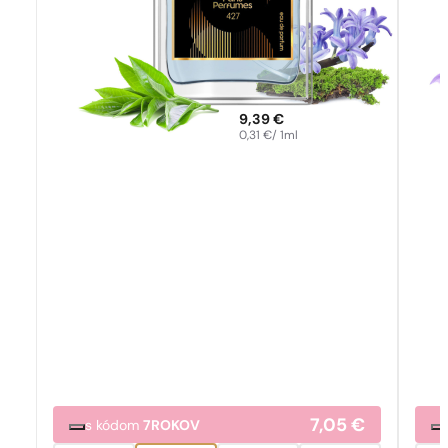
9,39
€
0,31
€
/ 1ml
7,05
€
s kódom
7ROKOV