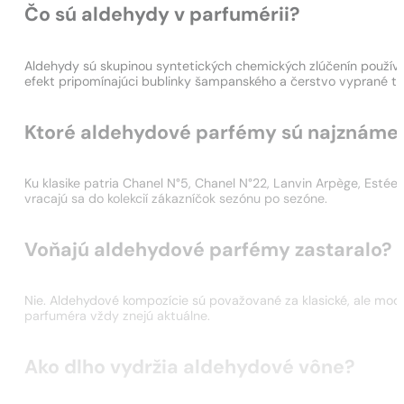
Čo sú aldehydy v parfumérii?
Aldehydy sú skupinou syntetických chemických zlúčenín používaný
efekt pripomínajúci bublinky šampanského a čerstvo vyprané tk
Ktoré aldehydové parfémy sú najznámej
Ku klasike patria Chanel N°5, Chanel N°22, Lanvin Arpège, Estée
vracajú sa do kolekcií zákazníčok sezónu po sezóne.
Voňajú aldehydové parfémy zastaralo?
Nie. Aldehydové kompozície sú považované za klasické, ale mod
parfuméra vždy znejú aktuálne.
Ako dlho vydržia aldehydové vône?