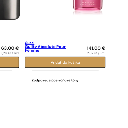
Gucci
Guilty Absolute Pour
63,00
€
141,00
€
Femme
1,26
€
/ 1ml
2,82
€
/ 1ml
Pridať do košíka
Zodpovedajúce vôňové tóny