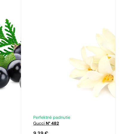
Perfektné padnutie
Gucci
N° 482
9,39
€