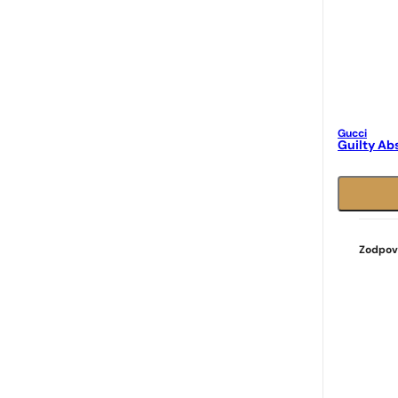
Gucci
Guilty Ab
Zodpov