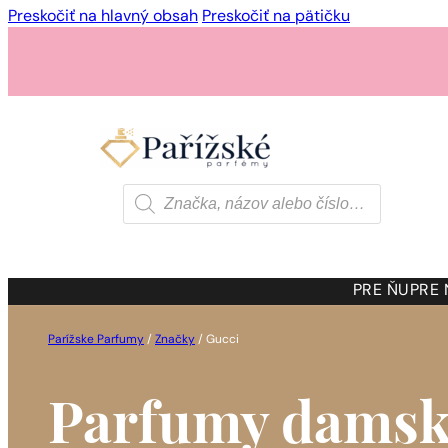
Preskočiť na hlavný obsah
Preskočiť na pätičku
Products
search
PRE ŇU
PRE
Parížske Parfumy
/
Značky
/
Gucci
Parfumy damsk