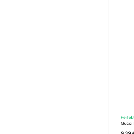
Perfek
Gucci
9,39