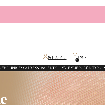
Košík
Prihlásiť sa
0
 NEHO
UNISEX
SADY
EKVIVALENTY
KOLEKCIE
PODĽA TYPU
e