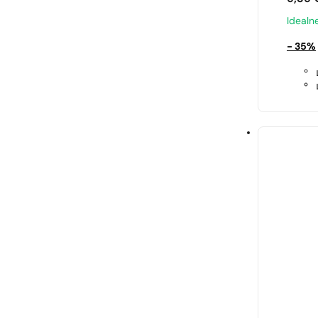
Idealn
- 35%