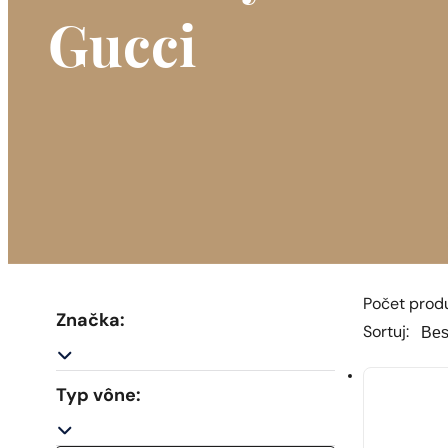
Gucci
Počet produk
Značka:
Sortu
Sortu
Sortuj:
Typ vône: