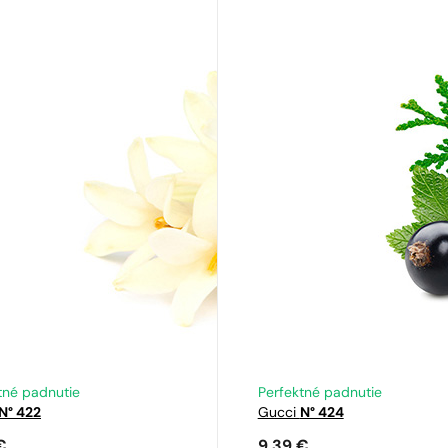
tné padnutie
Perfektné padnutie
N° 422
Gucci
N° 424
€
9,39
€