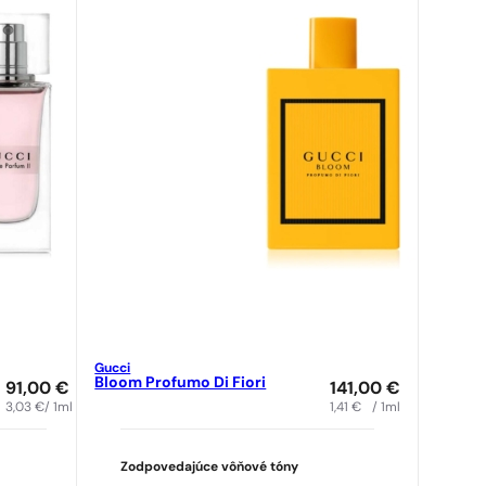
Gucci
Bloom Profumo Di Fiori
91,00
€
141,00
€
3,03
€
/ 1ml
1,41
€
/ 1ml
Zodpovedajúce vôňové tóny