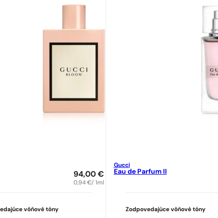
Gucci
Eau de Parfum II
94,00
€
0,94
€
/ 1ml
edajúce vôňové tóny
Zodpovedajúce vôňové tóny