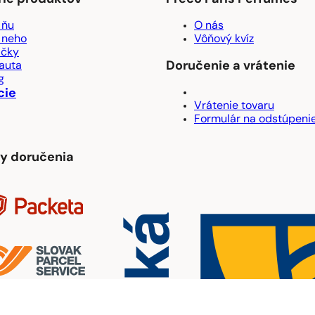
 ňu
O nás
 neho
Vôňový kvíz
ačky
Doručenie a vrátenie
auta
g
cie
Vrátenie tovaru
Formulár na odstúpeni
y doručenia