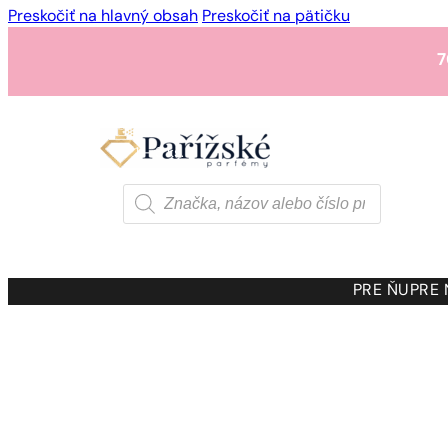
Preskočiť na hlavný obsah
Preskočiť na pätičku
7
1 - 3 ks.
4 ks. za
0,01 
7
Products
search
1 - 3 ks.
4 ks. za
0,01 
7
PRE ŇU
PRE
1 - 3 ks.
4 ks. za
0,01 