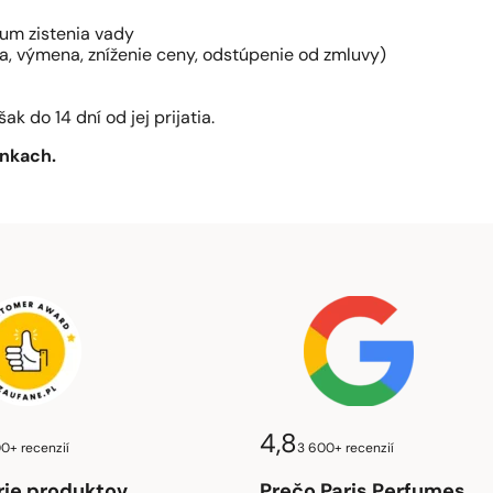
um zistenia vady
a, výmena, zníženie ceny, odstúpenie od zmluvy)
k do 14 dní od jej prijatia.
nkach.
4,8
00+ recenzií
3 600+ recenzií
rie produktov
Prečo Paris Perfumes