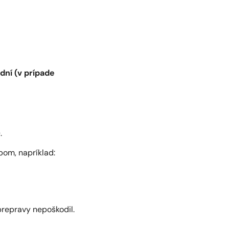
ní (v prípade
.
bom, napríklad:
prepravy nepoškodil.