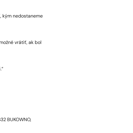
zí, kým nedostaneme
ožné vrátiť, ak bol
.“
2-332 BUKOWNO,