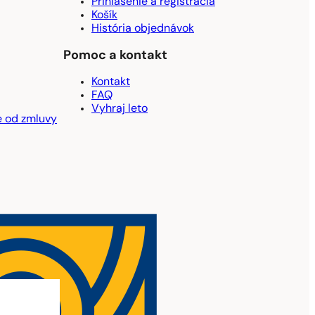
Prihlásenie a registrácia
Košík
História objednávok
Pomoc a kontakt
Kontakt
FAQ
Vyhraj leto
e od zmluvy