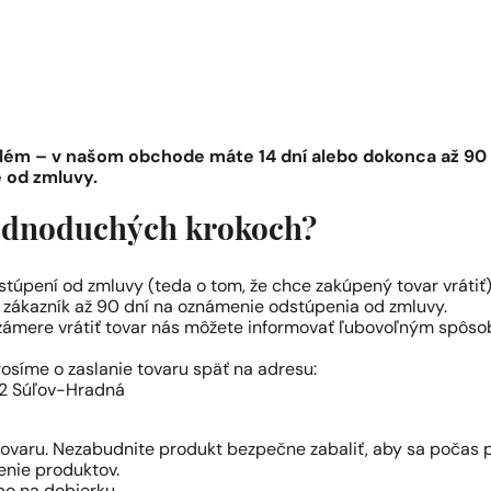
ém – v našom obchode máte 14 dní alebo dokonca až 90 d
 od zmluvy.
 jednoduchých krokoch?
stúpení od zmluvy (teda o tom, že chce zakúpený tovar vrátiť)
 zákazník až 90 dní na oznámenie odstúpenia od zmluvy.
zámere vrátiť tovar nás môžete informovať ľubovoľným spôso
osíme o zaslanie tovaru späť na adresu:
52 Súľov-Hradná
 tovaru. Nezabudnite produkt bezpečne zabaliť, aby sa počas 
enie produktov.