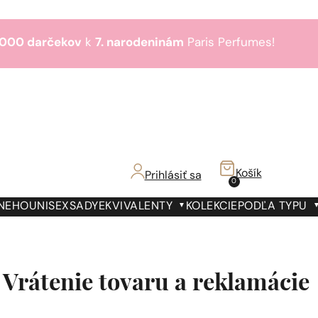
000 darčekov
k
7. narodeninám
Paris Perfumes!
Bestsellery
3+1
zdarma
€!
000 darčekov
k
7. narodeninám
Paris Perfumes!
Bestsellery
3+1
zdarma
Košík
Prihlásiť sa
0
€!
000 darčekov
k
7. narodeninám
Paris Perfumes!
 NEHO
UNISEX
SADY
EKVIVALENTY
KOLEKCIE
PODĽA TYPU
Bestsellery
3+1
zdarma
€!
Vrátenie tovaru a reklamácie