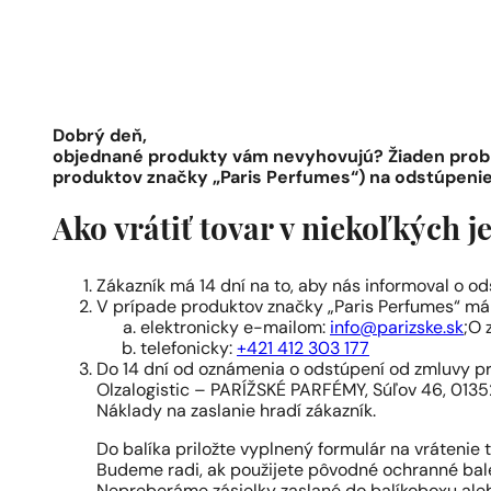
Dobrý deň
,
objednané produkty vám nevyhovujú? Žiaden probl
produktov značky „Paris Perfumes“) na odstúpenie
Ako vrátiť tovar v niekoľkých
Zákazník má 14 dní na to, aby nás informoval o od
V prípade produktov značky „Paris Perfumes“ má
elektronicky e-mailom:
info@parizske.sk
;O 
telefonicky:
+421 412 303 177
Do 14 dní od oznámenia o odstúpení od zmluvy pr
Olzalogistic – PARÍŽSKÉ PARFÉMY, Súľov 46, 013
Náklady na zaslanie hradí zákazník.
Do balíka priložte vyplnený formulár na vrátenie
Budeme radi, ak použijete pôvodné ochranné bal