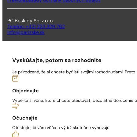
Pravidlá
Zásady ochrany osobných údajov
PC Beskidy Sp. z o. o.
Telefón: +421 233 329 762
info@parizske.sk
Vyskúšajte, potom sa rozhodnite
Je prirodzené, že si chcete byť istí svojimi rozhodnutiami. Pre
Objednajte
Vyberte si vône, ktoré chcete otestovať, bezplatné doručenie
Očuchajte
Otestujte, či vám vôňa a výdrž skutočne vyhovujú