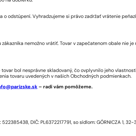
bo na dobierku.
ia o odstúpení. Vyhradzujeme si právo zadržať vrátenie peňa
 zákazníka nemožno vrátiť. Tovar v zapečatenom obale nie je m
e tovar bol nesprávne skladovaný, čo ovplyvnilo jeho vlastnosti
átenia tovaru uvedených v našich Obchodných podmienkach.
nfo@parizske.sk
– radi vám pomôžeme.
 IČ: 522385438, DIČ: PL6372217791, so sídlom: GÓRNICZA 1, 3