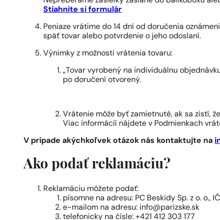
Nepreberáme zásielky zaslané do balíkoboxu ale
Stiahnite si formulár
Peniaze vrátime do 14 dní od doručenia oznámen
späť tovar alebo potvrdenie o jeho odoslaní.
Výnimky z možnosti vrátenia tovaru:
„Tovar vyrobený na individuálnu objednávku
po doručení otvorený.
Vrátenie môže byť zamietnuté, ak sa zistí, ž
Viac informácií nájdete v Podmienkach vr
V prípade akýchkoľvek otázok nás kontaktujte na
i
Ako podať reklamáciu?
Reklamáciu môžete podať:
písomne na adresu: PC Beskidy Sp. z o. o.,
e-mailom na adresu:
info@parizske.sk
telefonicky na čísle: +421 412 303 177