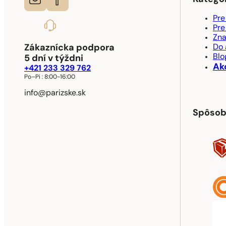
Pre
Pre
Zn
Zákaznícka podpora
Do 
Blo
5 dní v týždni
Ak
+421 233 329 762
Po–Pi :
8:00-16:00
info@parizske.sk
Spôsob