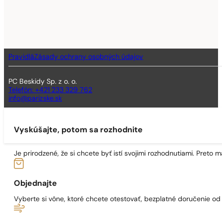
Pravidlá
Zásady ochrany osobných údajov
PC Beskidy Sp. z o. o.
Telefón: +421 233 329 762
info@parizske.sk
Vyskúšajte, potom sa rozhodnite
Je prirodzené, že si chcete byť istí svojimi rozhodnutiami. Preto
Objednajte
Vyberte si vône, ktoré chcete otestovať, bezplatné doručenie o