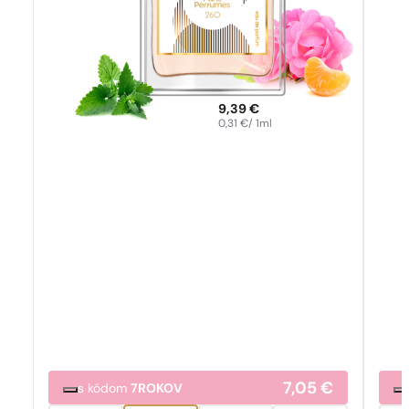
9,39
€
0,31
€
/ 1ml
7,05
€
s kódom
7ROKOV