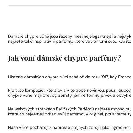
Dámské chypre vůně jsou řazeny mezi nejelegantnější a nejstyl
najdete také inspirativní parfémy, které vás ohromí svou kvalitou
Jak voní dámské chypre parfémy?
Historie dámských chypre vůní sahá až do roku 1917, kdy Franco
Pro tuto kompozici, která byla v té době novinkou, použil dubov
chypre vůně mají dřevitý, zemitý, jemně temný prvek a obvykle j
Na webových stránkách Pařížských Parfémů najdete mnoho originá
která co nejvěrněji odráží svůj parfémový originál, používáme ty 
Naše vůně pocházejí z naprosto stejných zdrojů jako ingredience 