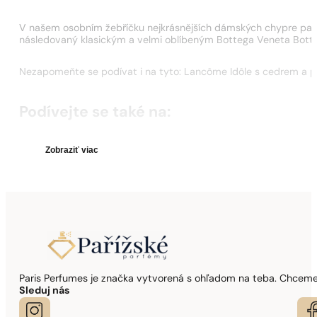
V našem osobním žebříčku nejkrásnějších dámských chypre parfémů 
následovaný klasickým a velmi oblíbeným Bottega Veneta Bott
Nezapomeňte se podívat i na tyto: Lancôme Idôle s cedrem a pač
Podívejte se také na:
Zobraziť
viac
Paris Perfumes je značka vytvorená s ohľadom na teba. Chceme,
Sleduj nás