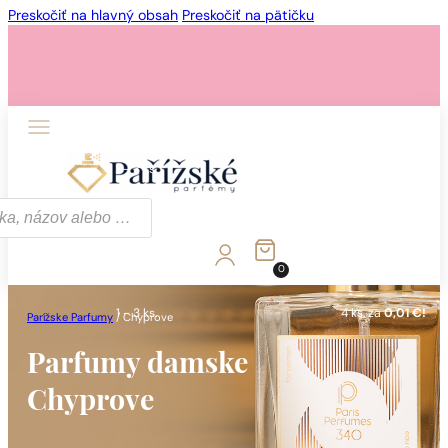
Preskočiť na hlavný obsah
Preskočiť na pätičku
1 - 3 ks.
4 ks. za
0,01 €!
0
1 - 3 ks.
4 ks. za
0,01 €!
Parížske Parfumy
/
Chyprove
Parfumy damske
Chyprove