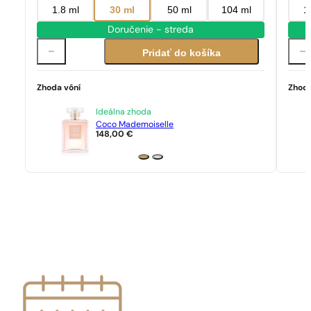
1.8 ml
30 ml
50 ml
104 ml
1
Doručenie - streda
Pridať do košíka
Zhoda vôní
Zhoda
Ideálna zhoda
Coco Mademoiselle
148,00
€