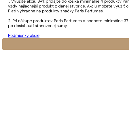
1. Využite akciu
3+1
: pridajte do košíka minimálne 4 produkty P
vždy najlacnejší produkt z danej štvorice. Akciu môžete využiť o
Platí výhradne na produkty značky Paris Perfumes.
2. Pri nákupe produktov Paris Perfumes v hodnote minimálne 37
po dosiahnutí stanovenej sumy.
Podmienky akcie