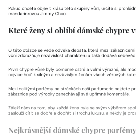
Pokud chcete objevit krásu této skupiny vůní, určitě si proh
mandarinkovou Jimmy Choo.
Které ženy si oblíbí dámské chypre v
O této otázce se vede odvěká debata, která mezi zákaznicemi v
vůní zdůrazňuje nezávislost charakteru a také dodává sebevědo
První chypre vůně byly poměrně ostré a velmi výrazné, ale mod
nejvíce hodí k silným a nezávislým ženám všech věkových katego
Mezi nalitými parfémy na stránkách naší parfumerie najdete pro
zákaznice pod výrobky zanechávají své upřímné komentáře.
Záleží nám na tom, aby každá žena byla se svým výběrem spokojen
zaslouží cítit se dobře a dopřát si trochu luxusu, a někdy je pro
Nejkrásnější dámské chypre parfémy