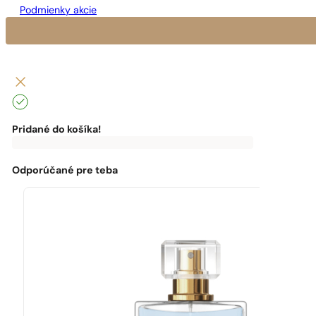
Podmienky akcie
Pridané do košíka!
0
€
0,00
€
Do
dopravy
zadarmo
Odporúčané pre teba
ti
chýba:
0,00
€
Môžeš
využiť
dopravu
zadarmo!