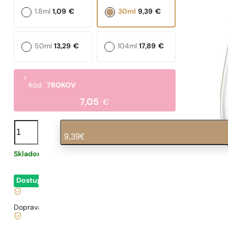
1.8ml
1,09
€
30ml
9,39
€
50ml
13,29
€
104ml
17,89
€
i
Kód:
7ROKOV
7,05
€
množstvo
N°
9,39
€
70
Skladom
0,31
€
/ 1ml, vrátane DPH
|
Dostupné
- okamžité odoslanie
Doprava zadarmo od
35 €