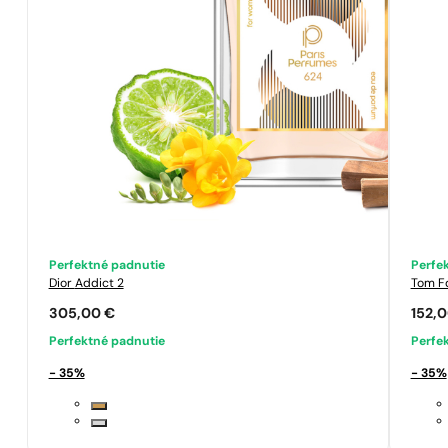
Perfektné padnutie
Perfe
Dior
Addict 2
Tom F
305,00
€
152,
Perfektné padnutie
Perfe
- 35%
- 35%