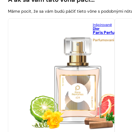
A ak sa vám táto vôňa páči...
Máme pocit, že sa vám budú páčiť tieto vône s podobnými nót
Inšpirované
Dior
Paris Perfumes N° 
Parfumovanie 21%