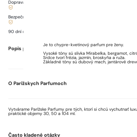
Doprava od
3,33 €
.
Bezpečné nakupovanie a platby
90 dní na
otestovanie
vône
Je to chypre-kvetinový parfum pre ženy.
Popis parfumu
Vysoké tóny sú slivka Mirabelka, bergamot, cit
Srdce tvorí frézia, jazmín, broskyňa a ruža.
Základné tóny sú dubový mach, jantárové drevo,
O Parížskych Parfumoch
Vytvárame Parížske Parfumy pre tých, ktorí si chcú vychutnať lu
praktické objemy 30, 50 a 104 ml.
Často kladené otázky