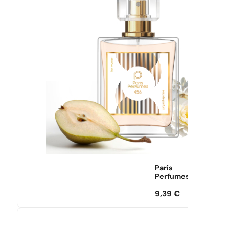
Paris
Perfumes
9,39
€