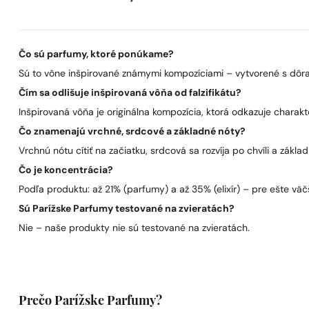
Čo sú parfumy, ktoré ponúkame?
Sú to vône inšpirované známymi kompozíciami – vytvorené s dôra
Čím sa odlišuje inšpirovaná vôňa od falzifikátu?
Inšpirovaná vôňa je originálna kompozícia, ktorá odkazuje charakt
Čo znamenajú vrchné, srdcové a základné nóty?
Vrchnú nótu cítiť na začiatku, srdcová sa rozvíja po chvíli a zákla
Čo je koncentrácia?
Podľa produktu: až 21% (parfumy) a až 35% (elixír) – pre ešte väčš
Sú Parížske Parfumy testované na zvieratách?
Nie – naše produkty nie sú testované na zvieratách.
Prečo Parížske Parfumy?