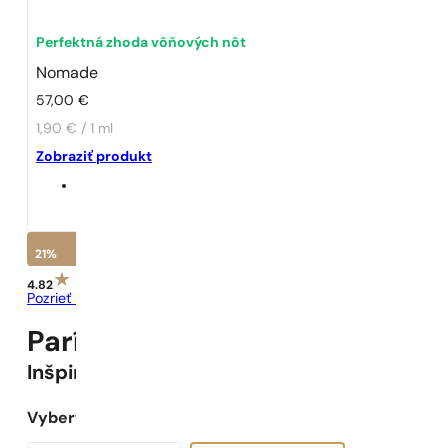
Perfektná zhoda vôňových nôt
Nomade
57,00
€
1,90 € / 1 ml
Zobraziť produkt
21%
4.82
Pozrieť recenzie
Parížske Parfumy N° 70 -
21
%
Inšpirované
Nomade
Vyberte objem: