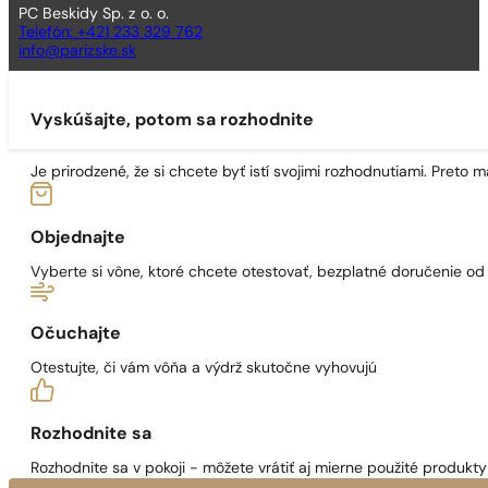
PC Beskidy Sp. z o. o.
Telefón: +421 233 329 762
info@parizske.sk
Vyskúšajte, potom sa rozhodnite
Je prirodzené, že si chcete byť istí svojimi rozhodnutiami. Preto
Objednajte
Vyberte si vône, ktoré chcete otestovať, bezplatné doručenie o
Očuchajte
Otestujte, či vám vôňa a výdrž skutočne vyhovujú
Rozhodnite sa
Rozhodnite sa v pokoji - môžete vrátiť aj mierne použité produkty 