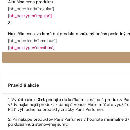
Aktuálna cena produktu
[bb_price kind="regular"]
[bb_pct type="regular"]
Najnižšia cena, za ktorú bol produkt ponúkaný počas poslednýc
[bb_price kind="omnibus"]
[bb_pct type="omnibus"]
Pravidlá akcie
1. Využite akciu
3+1
: pridajte do košíka minimálne 4 produkty P
vždy najlacnejší produkt z danej štvorice. Akciu môžete využiť o
Platí výhradne na produkty značky Paris Perfumes.
2. Pri nákupe produktov Paris Perfumes v hodnote minimálne 37
po dosiahnutí stanovenej sumy.