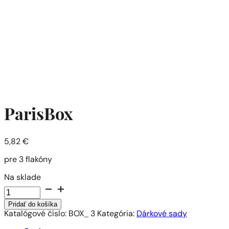
ParisBox
5,82
€
pre 3 flakóny
Na sklade
množstvo
ParisBox
Pridať do košíka
Katalógové číslo:
BOX_ 3
Kategória:
Dárkové sady