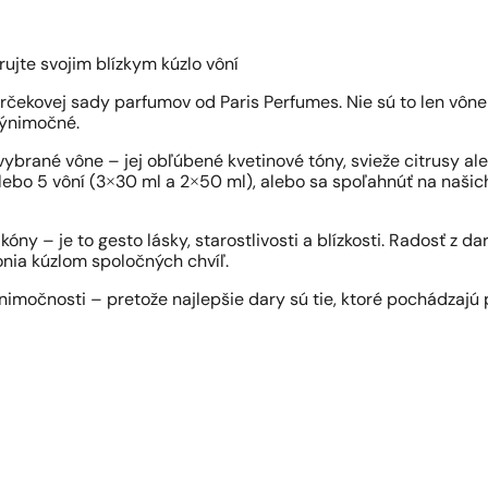
jte svojim blízkym kúzlo vôní
čekovej sady parfumov od Paris Perfumes. Nie sú to len vône 
 výnimočné.
 vybrané vône – jej obľúbené kvetinové tóny, svieže citrusy ale
bo 5 vôní (3×30 ml a 2×50 ml), alebo sa spoľahnúť na našich 
óny – je to gesto lásky, starostlivosti a blízkosti. Radosť z d
nia kúzlom spoločných chvíľ.
ýnimočnosti – pretože najlepšie dary sú tie, ktoré pochádzajú 