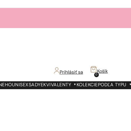
Košík
Prihlásiť sa
0
 NEHO
UNISEX
SADY
EKVIVALENTY
KOLEKCIE
PODĽA TYPU