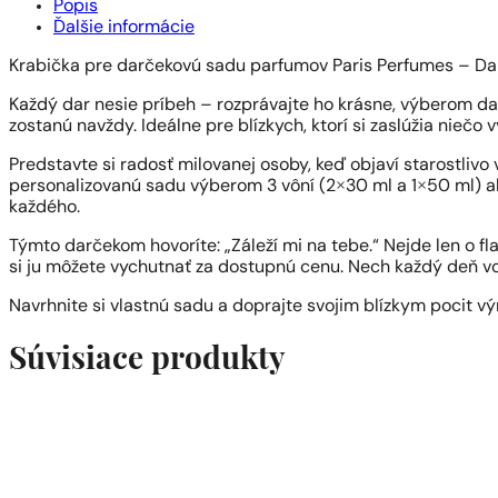
Popis
Ďalšie informácie
Krabička pre darčekovú sadu parfumov Paris Perfumes – Daru
Každý dar nesie príbeh – rozprávajte ho krásne, výberom dar
zostanú navždy. Ideálne pre blízkych, ktorí si zaslúžia niečo
Predstavte si radosť milovanej osoby, keď objaví starostlivo
personalizovanú sadu výberom 3 vôní (2×30 ml a 1×50 ml) ale
každého.
Týmto darčekom hovoríte: „Záleží mi na tebe.“ Nejde len o flak
si ju môžete vychutnať za dostupnú cenu. Nech každý deň vo
Navrhnite si vlastnú sadu a doprajte svojim blízkym pocit v
Súvisiace produkty