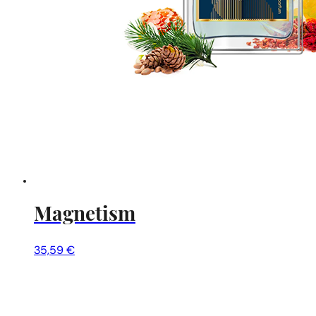
Magnetism
35,59
€