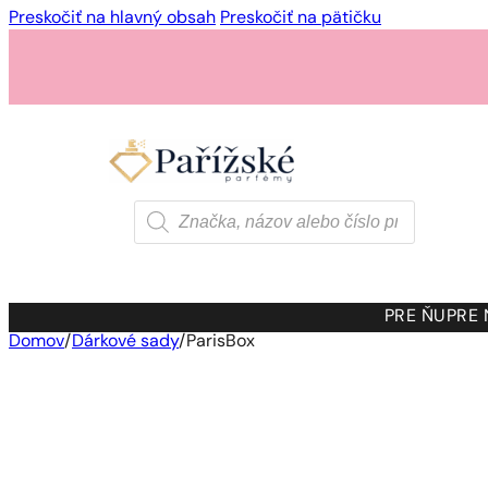
Preskočiť na hlavný obsah
Preskočiť na pätičku
Products
search
PRE ŇU
PRE
Domov
/
Dárkové sady
/
ParisBox