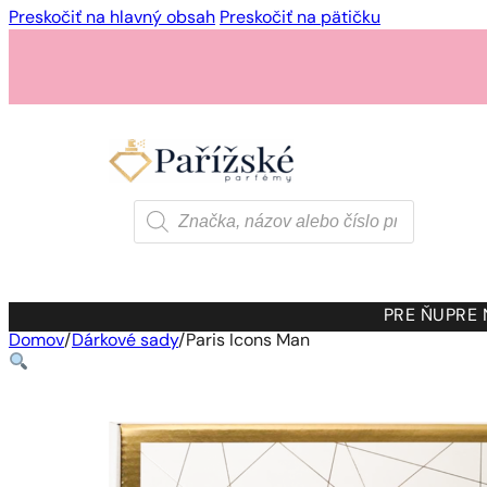
Preskočiť na hlavný obsah
Preskočiť na pätičku
Products
search
PRE ŇU
PRE
Domov
/
Dárkové sady
/
Paris Icons Man