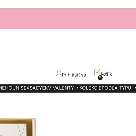
Košík
Prihlásiť sa
0
 NEHO
UNISEX
SADY
EKVIVALENTY
KOLEKCIE
PODĽA TYPU