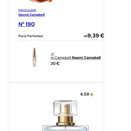
Inšpirované
Naomi Campbell
N° 190
9,39
€
Paris Perfumes
ml
originál
Naomi Campbell
Naomi Campbell
89,00
€
4.59