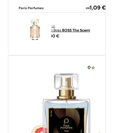
1,09
€
Paris Perfumes
ml
originál
Hugo Boss
BOSS The Scent
61,00
€
0