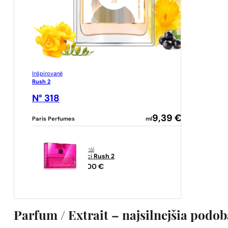
Inšpirované
Rush 2
N° 318
9,39
€
Paris Perfumes
ml
originál
Gucci
Rush 2
89,00
€
Parfum / Extrait – najsilnejšia podo