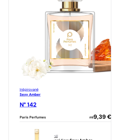
Inšpirované
Sexy Amber
N° 142
9,39
€
Paris Perfumes
ml
originál