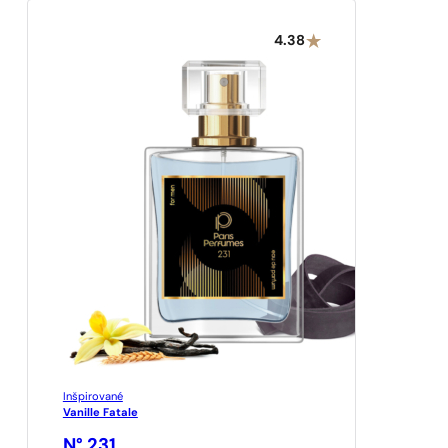
4.38
Inšpirované
Vanille Fatale
N° 231