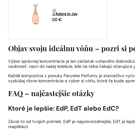
originál
Dior
J’Adore in Joy
115,00
€
Objav svoju ideálnu vôňu – pozri si
Výber správnej koncentrácie je len začiatok voňavého dobrodruž
osobnosť, nazri do našej kolekcie, kde na teba čakajú očarujúce
Každá kompozícia z ponuky Paryskie Perfumy je starostlivo vytvore
vyskúšaj rôzne koncentrácie a vyber si vôňu, ktorá ťa bude spr
FAQ – najčastejšie otázky
Ktoré je lepšie: EdP, EdT alebo EdC?
Závisí to od tvojich potrieb. EdP je najuniverzálnejšie, EdT je le
reaplikácii.