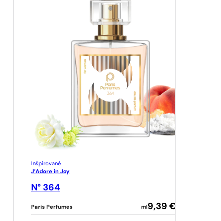
Inšpirované
J’Adore in Joy
N° 364
9,39
€
Paris Perfumes
ml