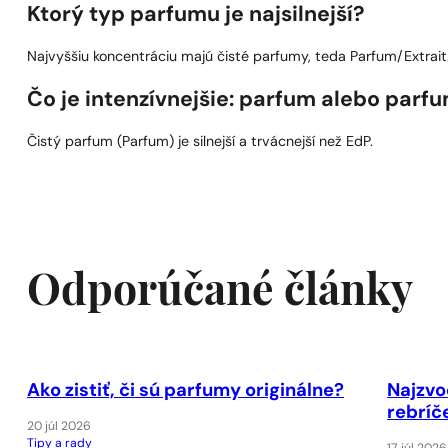
Ktorý typ parfumu je najsilnejší?
Najvyššiu koncentráciu majú čisté parfumy, teda Parfum/Extrait
Čo je intenzívnejšie: parfum alebo par
Čistý parfum (Parfum) je silnejší a trvácnejší než EdP.
Odporúčané články
Ako zistiť, či sú parfumy originálne?
Najzvo
rebríč
20 júl 2026
Tipy a rady