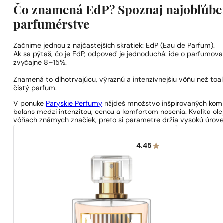
Čo znamená EdP? Spoznaj najobľúben
parfumérstve
Začnime jednou z najčastejších skratiek: EdP (Eau de Parfum).
Ak sa pýtaš, čo je EdP, odpoveď je jednoduchá: ide o parfumov
zvyčajne 8–15%.
Znamená to dlhotrvajúcu, výraznú a intenzívnejšiu vôňu než toa
čistý parfum.
V ponuke
Paryskie Perfumy
nájdeš množstvo inšpirovaných kompo
balans medzi intenzitou, cenou a komfortom nosenia. Kvalita ole
vôňach známych značiek, preto si parametre držia vysokú úrove
4.45