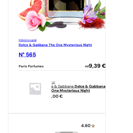
Inšpirované
Dolce & Gabbana The One Mysterious Night
N° 565
9,39
€
Paris Perfumes
ml
originál
Dolce & Gabbana
Dolce & Gabbana
The One Mysterious Night
282,00
€
4.60