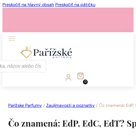
Preskočiť na hlavný obsah
Preskočiť na pätičku
1 - 3 ks.
4 ks. za
0,01 €!
0
1 - 3 ks.
4 ks. za
0,01 €!
Parížske Parfumy
/
Zaujímavosti a poznatky
/
Čo znamená: EdP,
Čo znamená: EdP, EdC, EdT? S