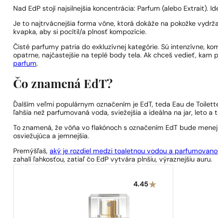
Nad EdP stojí najsilnejšia koncentrácia: Parfum (alebo Extrait)
Je to najtrvácnejšia forma vône, ktorá dokáže na pokožke vydržať
kvapka, aby si pocítil/a plnosť kompozície.
Čisté parfumy patria do exkluzívnej kategórie. Sú intenzívne, ko
opatrne, najčastejšie na teplé body tela. Ak chceš vedieť, kam 
parfum
.
Čo znamená EdT?
Ďalším veľmi populárnym označením je EdT, teda Eau de Toilette
ľahšia než parfumovaná voda, sviežejšia a ideálna na jar, leto a t
To znamená, že vôňa vo flakónoch s označením EdT bude menej i
osviežujúca a jemnejšia.
Premýšľaš,
aký je rozdiel medzi toaletnou vodou a parfumovan
zahalí ľahkosťou, zatiaľ čo EdP vytvára plnšiu, výraznejšiu auru.
4.45