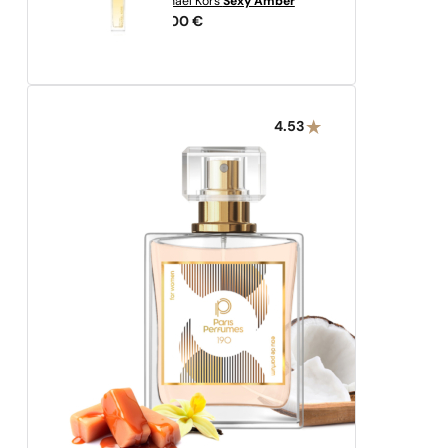
Michael Kors
Sexy Amber
75,00
€
4.53