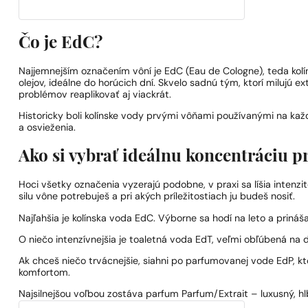
Čo je EdC?
Najjemnejším označením vôní je EdC (Eau de Cologne), teda kol
olejov, ideálne do horúcich dní. Skvelo sadnú tým, ktorí milujú 
problémov reaplikovať aj viackrát.
Historicky boli kolínske vody prvými vôňami používanými na k
a osvieženia.
Ako si vybrať ideálnu koncentráciu p
Hoci všetky označenia vyzerajú podobne, v praxi sa líšia intenzit
silu vône potrebuješ a pri akých príležitostiach ju budeš nosiť.
Najľahšia je kolínska voda EdC. Výborne sa hodí na leto a prináš
O niečo intenzívnejšia je toaletná voda EdT, veľmi obľúbená na 
Ak chceš niečo trvácnejšie, siahni po parfumovanej vode EdP, k
komfortom.
Najsilnejšou voľbou zostáva parfum Parfum/Extrait – luxusný, hl