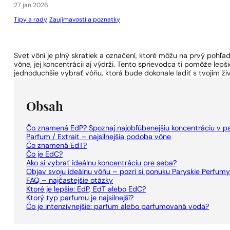
1 - 3 ks.
4 ks. za
0,01 €!
27 jan 2026
Tipy a rady
,
Zaujímavosti a poznatky
Svet vôní je plný skratiek a označení, ktoré môžu na prvý pohľad
vône, jej koncentrácii aj výdrži. Tento sprievodca ti pomôže le
jednoduchšie vybrať vôňu, ktorá bude dokonale ladiť s tvojím ž
Obsah
Čo znamená EdP? Spoznaj najobľúbenejšiu koncentráciu v p
Parfum / Extrait – najsilnejšia podoba vône
Čo znamená EdT?
Čo je EdC?
Ako si vybrať ideálnu koncentráciu pre seba?
Objav svoju ideálnu vôňu – pozri si ponuku Paryskie Perfum
FAQ – najčastejšie otázky
Ktoré je lepšie: EdP, EdT alebo EdC?
Ktorý typ parfumu je najsilnejší?
Čo je intenzívnejšie: parfum alebo parfumovaná voda?