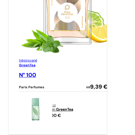
Inšpirované
GreenTea
N° 100
9,39
€
Paris Perfumes
ml
originál
Arden
GreenTea
22,00
€