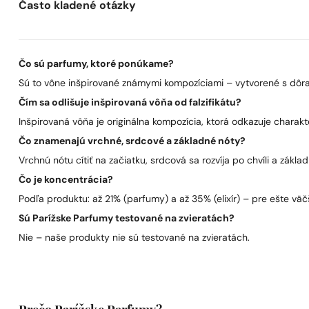
Často kladené otázky
Čo sú parfumy, ktoré ponúkame?
Sú to vône inšpirované známymi kompozíciami – vytvorené s dôra
Čím sa odlišuje inšpirovaná vôňa od falzifikátu?
Inšpirovaná vôňa je originálna kompozícia, ktorá odkazuje charakt
Čo znamenajú vrchné, srdcové a základné nóty?
Vrchnú nótu cítiť na začiatku, srdcová sa rozvíja po chvíli a zákla
Čo je koncentrácia?
Podľa produktu: až 21% (parfumy) a až 35% (elixír) – pre ešte väčš
Sú Parížske Parfumy testované na zvieratách?
Nie – naše produkty nie sú testované na zvieratách.