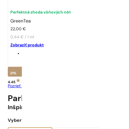
Perfektná zhoda vôňových nôt
GreenTea
22,00
€
0,44 € / 1 ml
Zobraziť produkt
21%
4.45
Pozrieť recenzie
Parížske Parfumy N° 100 -
21
%
Inšpirované
Green Tea
Vyberte objem: