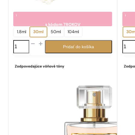
i
i
s kódom
7ROKOV
7.05
7.0
€
1.8ml
30ml
50ml
104ml
30m
množstvo
množs
Pridať do košíka
N°
N°
210
154
Zodpovedajúce vôňové tóny
Zodpo