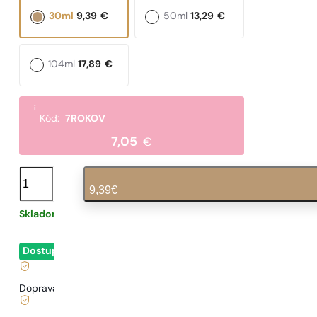
30ml
9,39
€
50ml
13,29
€
104ml
17,89
€
i
Kód:
7ROKOV
7,05
€
množstvo
N°
9,39
€
100
Skladom
0,31
€
/ 1ml, vrátane DPH
|
Dostupné
- okamžité odoslanie
Doprava zadarmo od
35 €