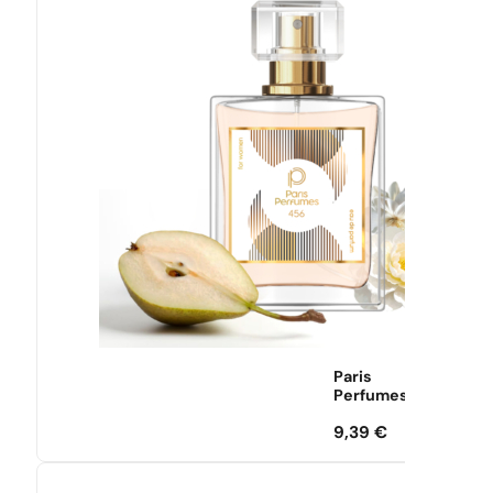
Paris
Perfumes
9,39
€