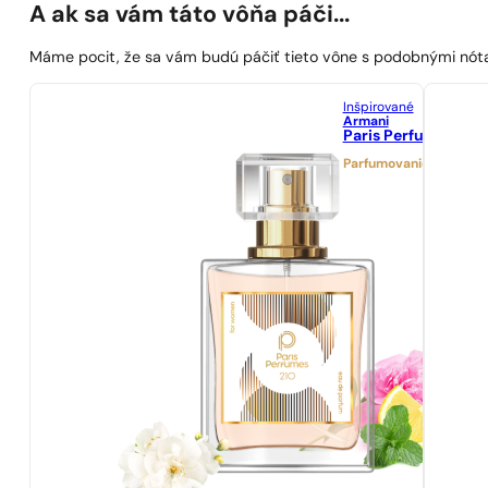
A ak sa vám táto vôňa páči...
Máme pocit, že sa vám budú páčiť tieto vône s podobnými nót
Inšpirované
Armani
Paris Perfumes N° 2
Parfumovanie 25%