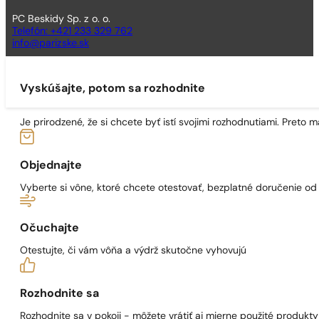
PC Beskidy Sp. z o. o.
Telefón: +421 233 329 762
info@parizske.sk
Vyskúšajte, potom sa rozhodnite
Je prirodzené, že si chcete byť istí svojimi rozhodnutiami. Preto
Objednajte
Vyberte si vône, ktoré chcete otestovať, bezplatné doručenie o
Očuchajte
Otestujte, či vám vôňa a výdrž skutočne vyhovujú
Rozhodnite sa
Rozhodnite sa v pokoji - môžete vrátiť aj mierne použité produkty 