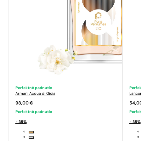
Perfektné padnutie
Perfe
Armani
Acqua di Gioia
Lanc
98,00
€
54,0
Perfektné padnutie
Perfe
- 35%
- 35%