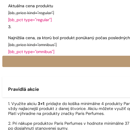
Aktuálna cena produktu
[bb_price kind="regular"]
[bb_pct type="regular"]
Najnižšia cena, za ktorú bol produkt ponúkaný počas poslednýc
[bb_price kind="omnibus"]
[bb_pct type="omnibus"]
Pravidlá akcie
1. Využite akciu
3+1
: pridajte do košíka minimálne 4 produkty P
vždy najlacnejší produkt z danej štvorice. Akciu môžete využiť o
Platí výhradne na produkty značky Paris Perfumes.
2. Pri nákupe produktov Paris Perfumes v hodnote minimálne 37
po dosiahnutí stanovenej sumy.