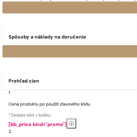
Spôsoby a náklady na doručenie
Prehľad cien
Cena produktu po použití zľavového kódu
*Zadajte kód v košíku.
i
[bb_price kind="promo"]