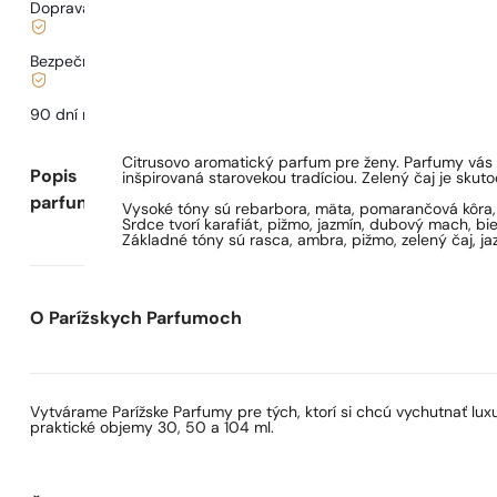
Doprava od
3,33 €
.
Bezpečné nakupovanie a platby
90 dní na
otestovanie
vône
Citrusovo aromatický parfum pre ženy. Parfumy vás o
Popis
inšpirovaná starovekou tradíciou. Zelený čaj je skut
parfumu
Vysoké tóny sú rebarbora, mäta, pomarančová kôra, 
Srdce tvorí karafiát, pižmo, jazmín, dubový mach, biel
Základné tóny sú rasca, ambra, pižmo, zelený čaj, ja
O Parížskych Parfumoch
Vytvárame Parížske Parfumy pre tých, ktorí si chcú vychutnať lu
praktické objemy 30, 50 a 104 ml.