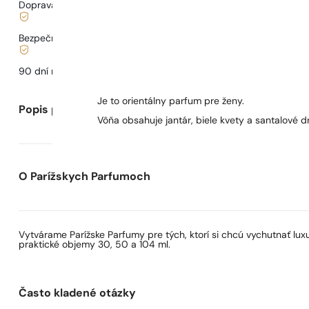
Doprava od
3,33 €
.
Bezpečné nakupovanie a platby
90 dní na
otestovanie
vône
Je to orientálny parfum pre ženy.
Popis parfumu
Vôňa obsahuje jantár, biele kvety a santalové d
O Parížskych Parfumoch
Vytvárame Parížske Parfumy pre tých, ktorí si chcú vychutnať lu
praktické objemy 30, 50 a 104 ml.
Často kladené otázky