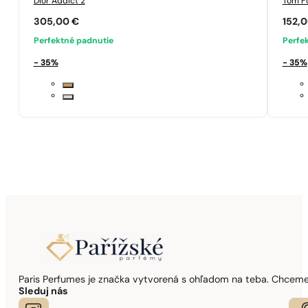
Dior
Addict 2
Tom F
305,00
€
152,
Perfektné padnutie
Perfe
- 35%
- 35%
Paris Perfumes je značka vytvorená s ohľadom na teba. Chceme,
Sleduj nás