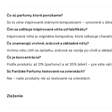
Čo sú parfumy, ktoré ponúkame?
Sú to vône inšpirované známymi kompozíciami – vytvorené s dôra
Čím sa odlišuje inšpirovaná vôňa od falzifikátu?
Inšpirovaná vôňa je originálna kompozícia, ktorá odkazuje charakt
Čo znamenajú vrchné, srdcové a základné nóty?
Vrchnú nótu cítiť na začiatku, srdcová sa rozvíja po chvíli a zákla
Čo je koncentrácia?
Podľa produktu: až 21% (parfumy) a až 35% (elixír) – pre ešte väčš
Sú Parížske Parfumy testované na zvieratách?
Nie – naše produkty nie sú testované na zvieratách.
Zloženie