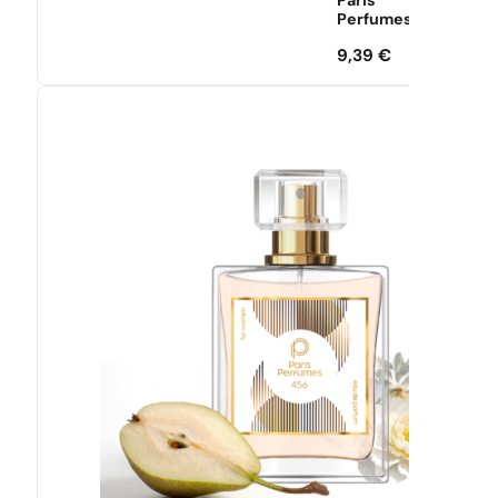
Paris
Perfumes
9,39
€