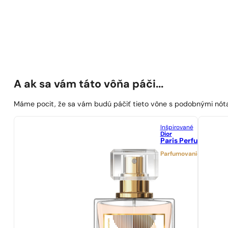
A ak sa vám táto vôňa páči...
Máme pocit, že sa vám budú páčiť tieto vône s podobnými nót
Inšpirované
Dior
Paris Perfumes N° 
Parfumovanie 21%