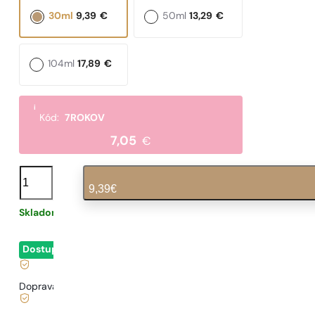
30ml
9,39
€
50ml
13,29
€
104ml
17,89
€
i
Kód:
7ROKOV
7,05
€
množstvo
N°
9,39
€
142
Skladom
0,31
€
/ 1ml, vrátane DPH
|
Dostupné
- okamžité odoslanie
Doprava zadarmo od
35 €