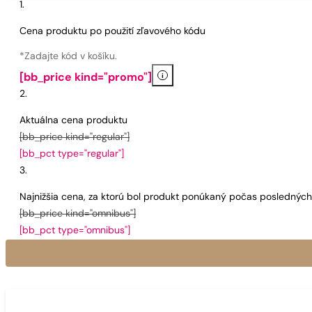
Cena produktu po použití zľavového kódu
*Zadajte kód v košíku.
i
[bb_price kind="promo"]
Aktuálna cena produktu
[bb_price kind="regular"]
[bb_pct type="regular"]
Najnižšia cena, za ktorú bol produkt ponúkaný počas poslednýc
[bb_price kind="omnibus"]
[bb_pct type="omnibus"]