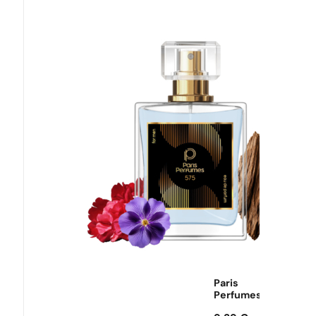
Môžeš
využiť
dopravu
zadarmo!
Paris
Perfumes