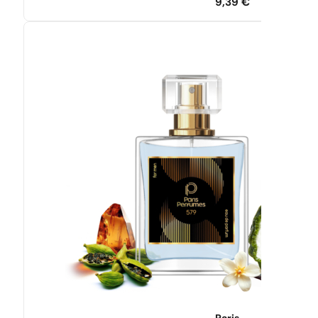
9,39
€