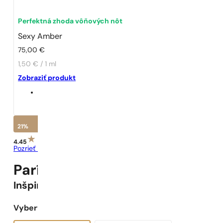
Perfektná zhoda vôňových nôt
Sexy Amber
75,00
€
1,50 € / 1 ml
Zobraziť produkt
21%
4.45
Pozrieť recenzie
Parížske Parfumy N° 142 -
21
%
Inšpirované
Sexy Amber
Vyberte objem: