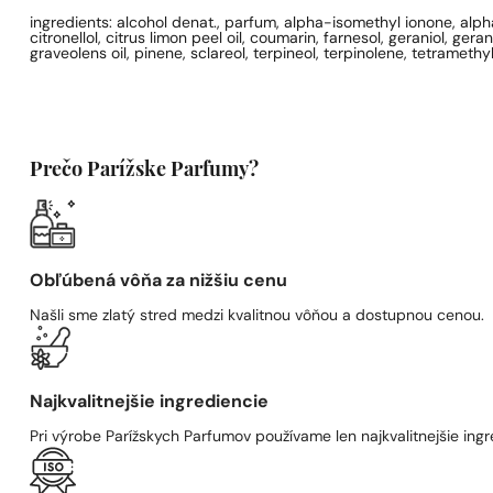
ingredients: alcohol denat., parfum, alpha-isomethyl ionone, alph
citronellol, citrus limon peel oil, coumarin, farnesol, geraniol, ge
graveolens oil, pinene, sclareol, terpineol, terpinolene, tetramet
Prečo Parížske Parfumy?
Obľúbená vôňa za nižšiu cenu
Našli sme zlatý stred medzi kvalitnou vôňou a dostupnou cenou.
Najkvalitnejšie ingrediencie
Pri výrobe Parížskych Parfumov používame len najkvalitnejšie ingre