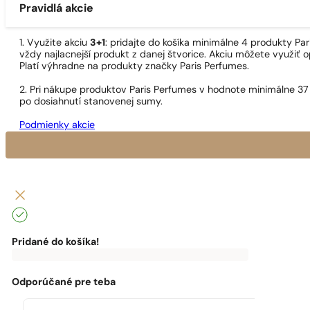
Pravidlá akcie
1. Využite akciu
3+1
: pridajte do košíka minimálne 4 produkty P
vždy najlacnejší produkt z danej štvorice. Akciu môžete využiť o
Platí výhradne na produkty značky Paris Perfumes.
2. Pri nákupe produktov Paris Perfumes v hodnote minimálne 37
po dosiahnutí stanovenej sumy.
Podmienky akcie
Pridané do košíka!
0
€
0,00
€
Do
dopravy
zadarmo
Odporúčané pre teba
ti
chýba:
0,00
€