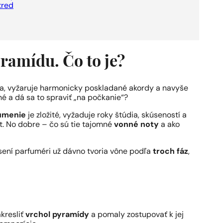
tred
ramídu. Čo to je?
ja, vyžaruje harmonicky poskladané akordy a navyše
hé a dá sa to spraviť „na počkanie“?
umenie
je zložité, vyžaduje roky štúdia, skúseností a
. No dobre – čo sú tie tajomné
vonné noty
a ako
úsení parfuméri už dávno tvoria vône podľa
troch fáz
,
kresliť
vrchol pyramídy
a pomaly zostupovať k jej