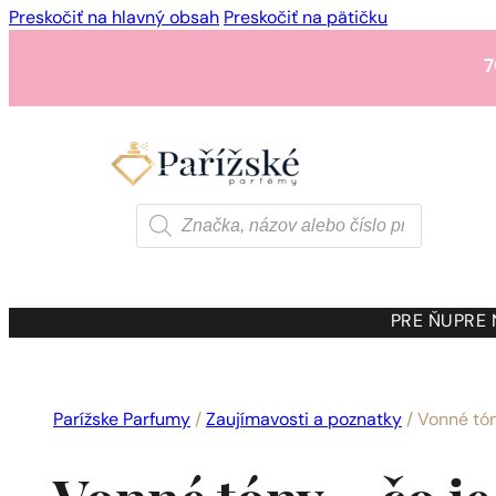
Preskočiť na hlavný obsah
Preskočiť na pätičku
7
1 - 3 ks.
4 ks. za
0,01 
7
Products
search
1 - 3 ks.
4 ks. za
0,01 
7
PRE ŇU
PRE
1 - 3 ks.
4 ks. za
0,01 
Parížske Parfumy
/
Zaujímavosti a poznatky
/
Vonné tó