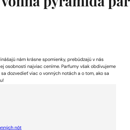
je vonná pyramída p
inášajú nám krásne spomienky, prebúdzajú v nás
ojej osobnosti najviac ceníme. Parfumy však obdivujeme
sa dozvedieť viac o vonných notách a o tom, ako sa
u!
onných nôt