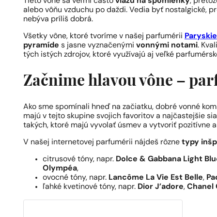
Tieto vône sa veľmi často
viažu na spomienky
, preto
alebo vôňu vzduchu po daždi. Vedia byť nostalgické, pr
nebýva príliš dobrá.
Všetky vône, ktoré tvoríme v našej parfumérii
Paryski
pyramíde
s jasne vyznačenými
vonnými notami
. Kva
tých istých zdrojov, ktoré využívajú aj veľké parfumérs
Začnime hlavou vône – pa
Ako sme spomínali hneď na začiatku, dobré vonné komp
majú v tejto skupine svojich favoritov a najčastejšie 
takých, ktoré majú vyvolať úsmev a vytvoriť pozitívne a
V našej internetovej parfumérii nájdeš rôzne
typy inš
citrusové tóny, napr.
Dolce & Gabbana Light Blu
Olympéa
,
ovocné tóny, napr.
Lancôme La Vie Est Belle
,
Pa
ľahké kvetinové tóny, napr.
Dior J’adore
,
Chanel