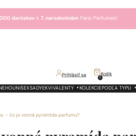
000 darčekov
k
7. narodeninám
Paris Perfumes!
Bestsellery
3+1
zdarma
€!
000 darčekov
k
7. narodeninám
Paris Perfumes!
Bestsellery
3+1
zdarma
Košík
Prihlásiť sa
0
€!
000 darčekov
k
7. narodeninám
Paris Perfumes!
 NEHO
UNISEX
SADY
EKVIVALENTY
KOLEKCIE
PODĽA TYPU
Bestsellery
3+1
zdarma
€!
ny – čo je vonná pyramída parfumu?