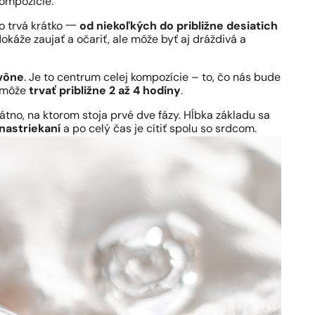
kompozície.
no trvá krátko 一
od niekoľkých do približne desiatich
dokáže zaujať a očariť, ale môže byť aj dráždivá a
vône
. Je to centrum celej kompozície – to, čo nás bude
a môže
trvať približne 2 až 4 hodiny
.
látno, na ktorom stoja prvé dve fázy. Hĺbka základu sa
nastriekaní
a po celý čas je cítiť spolu so srdcom.