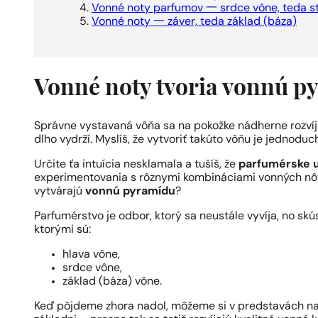
Vonné noty parfumov 一 srdce vône, teda s
Vonné noty 一 záver, teda základ (báza)
Vonné noty tvoria vonnú py
Správne vystavaná vôňa sa na pokožke nádherne rozví
dlho vydrží. Myslíš, že vytvoriť takúto vôňu je jednoduc
Určite ťa intuícia nesklamala a tušíš, že
parfumérske 
experimentovania s rôznymi kombináciami vonných nôt
vytvárajú
vonnú pyramídu
?
Parfumérstvo je odbor, ktorý sa neustále vyvíja, no sk
ktorými sú:
hlava vône,
srdce vône,
základ (báza) vône.
Keď pôjdeme zhora nadol, môžeme si v predstavách na