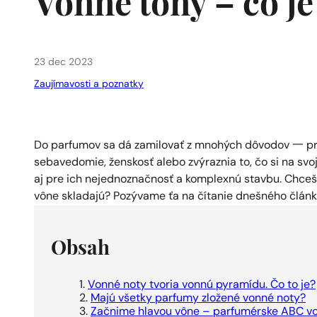
Vonné tóny – čo 
23 dec 2023
Zaujímavosti a poznatky
Do parfumov sa dá zamilovať z mnohých dôvodov 一 pr
sebavedomie, ženskosť alebo zvýraznia to, čo si na sv
aj pre ich nejednoznačnosť a komplexnú stavbu. Chceš 
vône skladajú? Pozývame ťa na čítanie dnešného článk
Obsah
Vonné noty tvoria vonnú pyramídu. Čo to je?
Majú všetky parfumy zložené vonné noty?
Začnime hlavou vône – parfumérske ABC v