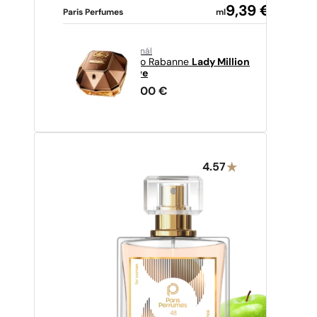
9,39
€
Paris Perfumes
ml
originál
Paco Rabanne
Lady Million
Prive
89,00
€
4.57