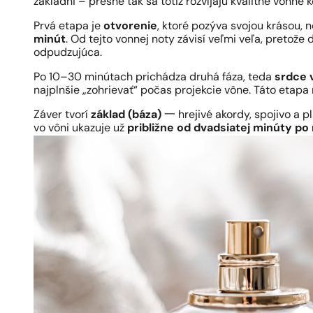
základni – presne tak sa totiž rozvíjajú kvalitné vonné 
Prvá etapa je
otvorenie
, ktoré pozýva svojou krásou, 
minút
. Od tejto vonnej noty závisí veľmi veľa, pretože 
odpudzujúca.
Po 10–30 minútach prichádza druhá fáza, teda
srdce 
najplnšie „zohrievať“ počas projekcie vône. Táto etap
Záver tvorí
základ (báza)
一 hrejivé akordy, spojivo a p
vo vôni ukazuje už
približne od dvadsiatej minúty po 