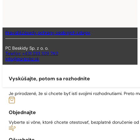
Pravidlá
Zásady ochrany osobných údajov
PC Beskidy Sp. z o. o.
Telefón: +421 233 329 762
info@parizske.sk
Vyskúšajte, potom sa rozhodnite
Je prirodzené, že si chcete byť istí svojimi rozhodnutiami. Preto
Objednajte
Vyberte si vône, ktoré chcete otestovať, bezplatné doručenie o