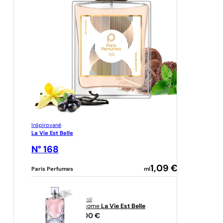
Inšpirované
La Vie Est Belle
N° 168
1,09
€
Paris Perfumes
ml
originál
Lancome
La Vie Est Belle
77,00
€