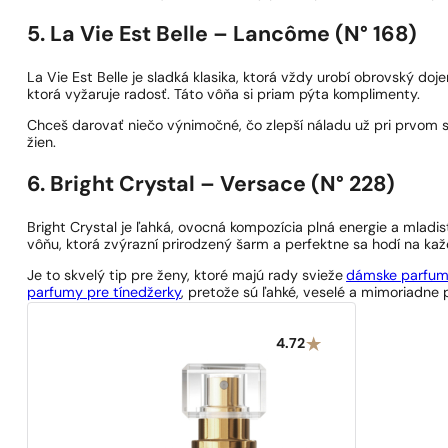
5. La Vie Est Belle – Lancôme (N° 168)
La Vie Est Belle je sladká klasika, ktorá vždy urobí obrovský doje
ktorá vyžaruje radosť. Táto vôňa si priam pýta komplimenty.
Chceš darovať niečo výnimočné, čo zlepší náladu už pri prvom
žien.
6. Bright Crystal – Versace (N° 228)
Bright Crystal je ľahká, ovocná kompozícia plná energie a mladis
vôňu, ktorá zvýrazní prirodzený šarm a perfektne sa hodí na ka
Je to skvelý tip pre ženy, ktoré majú rady svieže
dámske parfu
parfumy pre tínedžerky
, pretože sú ľahké, veselé a mimoriadne 
4.72