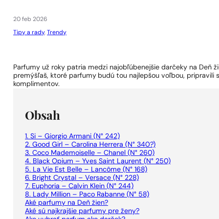
1 - 3 ks.
4 ks. za
0,01 €!
20 feb 2026
Tipy a rady
,
Trendy
Parfumy už roky patria medzi najobľúbenejšie darčeky na Deň ž
premýšľaš, ktoré parfumy
budú tou najlepšou voľbou, pripravili 
komplimentov.
Obsah
1. Si – Giorgio Armani (N° 242)
2. Good Girl – Carolina Herrera (N° 340?)
3. Coco Mademoiselle – Chanel (N° 260)
4. Black Opium – Yves Saint Laurent (N° 250)
5. La Vie Est Belle – Lancôme (N° 168)
6. Bright Crystal – Versace (N° 228)
7. Euphoria – Calvin Klein (N° 244)
8. Lady Million – Paco Rabanne (N° 58)
Aké parfumy na Deň žien?
Aké sú najkrajšie parfumy pre ženy?