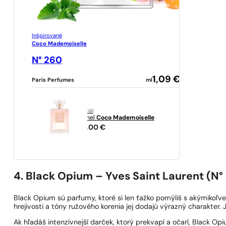
Inšpirované
Coco Mademoiselle
N° 260
1,09
€
Paris Perfumes
ml
originál
Chanel
Coco Mademoiselle
148,00
€
4. Black Opium – Yves Saint Laurent (N°
Black Opium sú parfumy, ktoré si len ťažko pomýliš s akýmikoľve
hrejivosti a tóny ružového korenia jej dodajú výrazný charakter.
Ak hľadáš intenzívnejší darček, ktorý prekvapí a očarí, Black O