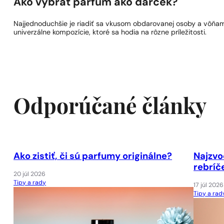
Ako vybrať parfum ako darček?
Najjednoduchšie je riadiť sa vkusom obdarovanej osoby a vôňam
univerzálne kompozície, ktoré sa hodia na rôzne príležitosti.
Odporúčané články
Ako zistiť, či sú parfumy originálne?
Najzvo
rebríč
20 júl 2026
Tipy a rady
17 júl 2026
Tipy a rad