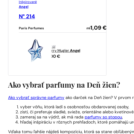
Inšpirované
Angel
N° 214
1,09
€
Paris Perfumes
ml
originál
Thierry Mugler
Angel
77,00
€
Ako vybrať parfumy na Deň žien?
Ako vybrať správne parfumy
ako darček na Deň žien? V prvom ra
vyber vôňu, ktorá ladí s osobnosťou obdarovanej osoby,
zisti, či preferuje sladké, svieže, orientálne alebo kvetinov
zameraj sa na výdrž, ak má rada
parfumy so stopou
,
hľadaj inšpiráciu v rôznych prehľadoch, ktoré pomáhajú urč
Vďaka tomu ľahšie nájdeš kompozíciu, ktorá sa stane obľúben