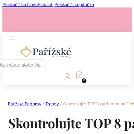
Preskočiť na hlavný obsah
Preskočiť na pätičku
1 - 3 ks.
4 ks. za
0,01 €!
0
1 - 3 ks.
4 ks. za
0,01 €!
Parížske Parfumy
/
Trendy
/
Skontrolujte TOP 8 parfumov na Deň
Skontrolujte TOP 8 p