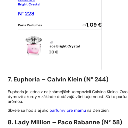
Inšpirované
Bright Crystal
N° 228
1,09
€
Paris Perfumes
ml
originál
Versace
Bright Crystal
70,00
€
7. Euphoria – Calvin Klein (N° 244)
Euphoria je jedna z najznámejších kompozícií Calvina Kleina. O
dymové akordy v základe dodávajú vôni tajomnosť. Sú to parfum
arómou.
Skvele sa hodia aj ako
parfumy pre mamu
na Deň žien.
8. Lady Million – Paco Rabanne (N° 58)