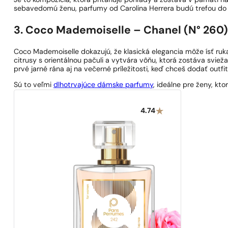
Je to kompozícia, ktorá priťahuje pohľady a zostáva v pamäti n
sebavedomú ženu, parfumy od Carolina Herrera budú trefou do 
3. Coco Mademoiselle – Chanel (N° 260
Coco Mademoiselle dokazujú, že klasická elegancia môže ísť ruka
citrusy s orientálnou pačuli a vytvára vôňu, ktorá zostáva svie
prvé jarné rána aj na večerné príležitosti, keď chceš dodať outfi
Sú to veľmi
dlhotrvajúce dámske parfumy
, ideálne pre ženy, kt
4.74