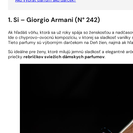
Ako vybrať parfum ako darček?
1. Si – Giorgio Armani (N° 242)
Ak hľadáš vôňu, ktorá sa už roky spája so ženskosťou a nadčaso
Ide o chyprovo-ovocnú kompozíciu, v ktorej sa sladkosť vanilky 
Tieto parfumy sú výborným darčekom na Deň žien, najmä ak hľad
Sú ideálne pre ženy, ktoré milujú jemnú sladkosť a elegantné aró
priečky
rebríčkov sviežich dámskych parfumov
.