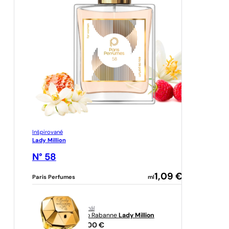
Inšpirované
Lady Million
N° 58
1,09
€
Paris Perfumes
ml
originál
Paco Rabanne
Lady Million
94,00
€