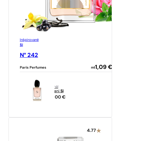
Inšpirované
Si
N° 242
1,09
€
Paris Perfumes
ml
originál
Armani
Si
124,00
€
4.77