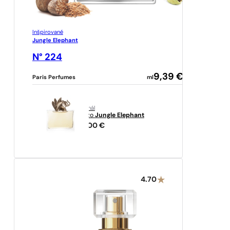
Inšpirované
Jungle Elephant
N° 224
9,39
€
Paris Perfumes
ml
originál
Kenzo
Jungle Elephant
89,00
€
4.70