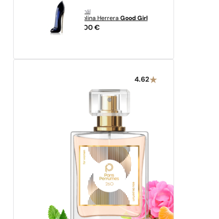
originál
Carolina Herrera
Good Girl
94,00
€
4.62