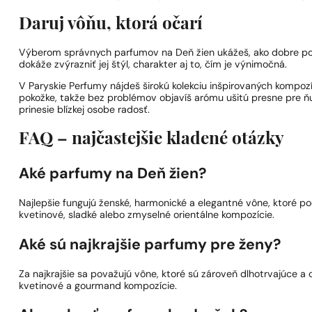
Daruj vôňu, ktorá očarí
Výberom správnych parfumov na Deň žien ukážeš, ako dobre po
dokáže zvýrazniť jej štýl, charakter aj to, čím je výnimočná.
V Paryskie Perfumy nájdeš širokú kolekciu inšpirovaných kompozí
pokožke, takže bez problémov objavíš arómu ušitú presne pre ň
prinesie blízkej osobe radosť.
FAQ – najčastejšie kladené otázky
Aké parfumy na Deň žien?
Najlepšie fungujú ženské, harmonické a elegantné vône, ktoré po
kvetinové, sladké alebo zmyselné orientálne kompozície.
Aké sú najkrajšie parfumy pre ženy?
Za najkrajšie sa považujú vône, ktoré sú zároveň dlhotrvajúce a c
kvetinové a gourmand kompozície.