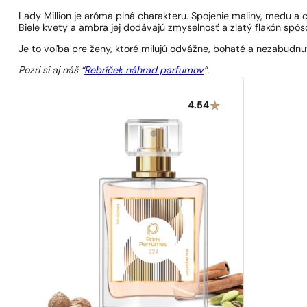
Lady Million je aróma plná charakteru. Spojenie maliny, medu a c
Biele kvety a ambra jej dodávajú zmyselnosť a zlatý flakón spôs
Je to voľba pre ženy, ktoré milujú odvážne, bohaté a nezabudn
Pozri si aj náš “
Rebríček náhrad parfumov
”.
4.54