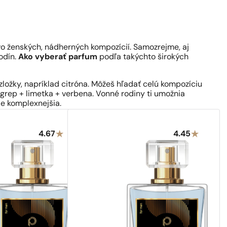
tvo ženských, nádherných kompozícií. Samozrejme, aj
odín.
Ako vyberať parfum
podľa takýchto širokých
ložky, napríklad citróna. Môžeš hľadať celú kompozíciu
 grep + limetka + verbena. Vonné rodiny ti umožnia
de komplexnejšia.
4.67
4.45