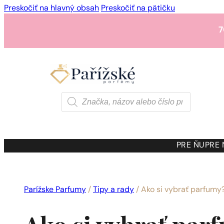
Preskočiť na hlavný obsah
Preskočiť na pätičku
7
1 - 3 ks.
4 ks. za
0,01 
7
Products
search
1 - 3 ks.
4 ks. za
0,01 
7
PRE ŇU
PRE
1 - 3 ks.
4 ks. za
0,01 
Parížske Parfumy
/
Tipy a rady
/
Ako si vybrať parfumy