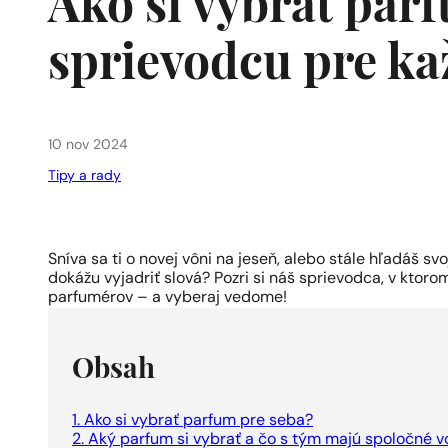
Ako si vybrať par
sprievodcu pre k
10 nov 2024
Tipy a rady
Sníva sa ti o novej vôni na jeseň, alebo stále hľadáš sv
dokážu vyjadriť slová? Pozri si náš sprievodca, v kto
parfumérov – a vyberaj vedome!
Obsah
1. Ako si vybrať parfum pre seba?
2. Aký parfum si vybrať a čo s tým majú spoločné 