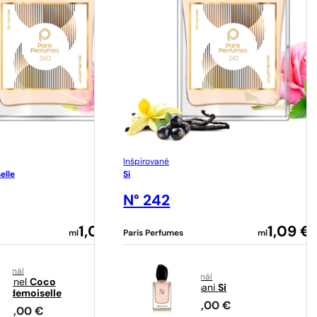
Inšpirované
elle
Si
N° 242
1,09
€
1,09
€
ml
Paris Perfumes
ml
riginál
originál
Chanel
Coco
Armani
Si
Mademoiselle
124,00
€
148,00
€