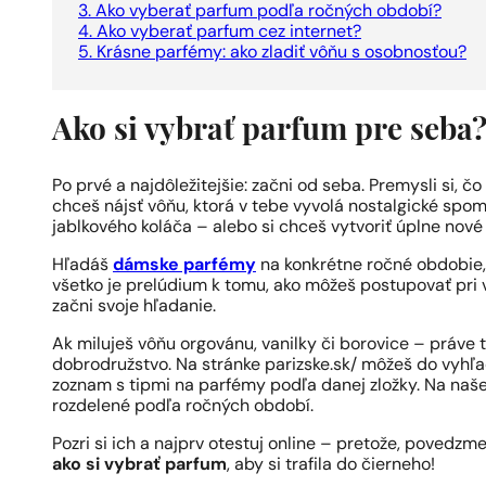
3. Ako vyberať parfum podľa ročných období?
4. Ako vyberať parfum cez internet?
5. Krásne parfémy: ako zladiť vôňu s osobnosťou?
Ako si vybrať parfum pre seba
Po prvé a najdôležitejšie: začni od seba. Premysli si, čo
chceš nájsť vôňu, ktorá v tebe vyvolá nostalgické spo
jablkového koláča – alebo si chceš vytvoriť úplne no
Hľadáš
dámske parfémy
na konkrétne ročné obdobie,
všetko je prelúdium k tomu, ako môžeš postupovať pri 
začni svoje hľadanie.
Ak miluješ vôňu orgovánu, vanilky či borovice – práve 
dobrodružstvo. Na stránke parizske.sk/ môžeš do vyhľa
zoznam s tipmi na parfémy podľa danej zložky. Na naš
rozdelené podľa ročných období.
Pozri si ich a najprv otestuj online – pretože, povedz
ako si vybrať parfum
, aby si trafila do čierneho!