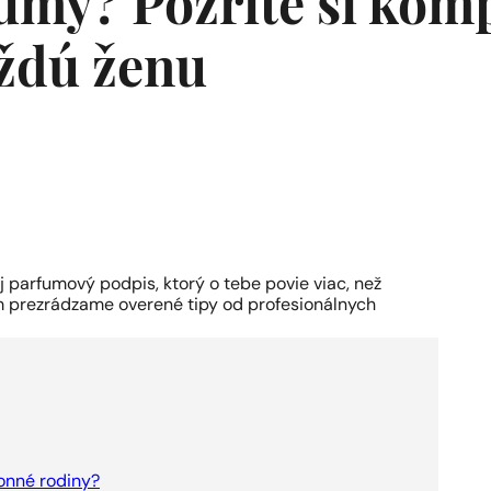
fumy? Pozrite si ko
aždú ženu
oj parfumový podpis, ktorý o tebe povie viac, než
rom prezrádzame overené tipy od profesionálnych
vonné rodiny?