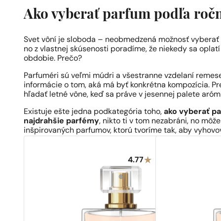
Ako vyberať parfum podľa roč
Svet vôní je sloboda – neobmedzená možnosť vyberať 
no z vlastnej skúsenosti poradíme, že niekedy sa oplat
obdobie. Prečo?
Parfuméri sú veľmi múdri a všestranne vzdelaní remeseln
informácie o tom, aká má byť konkrétna kompozícia. Pre
hľadať letné vône, keď sa práve v jesennej palete aróm c
Existuje ešte jedna podkategória toho,
ako vyberať p
najdrahšie parfémy
, nikto ti v tom nezabráni, no mô
inšpirovaných parfumov, ktorú tvoríme tak, aby vyhov
4.77