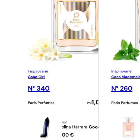
Inšpirované
Inšpirované
Good Girl
Coco Mademois
N° 340
N° 260
1,09
€
Paris Perfumes
ml
Paris Perfumes
o
originál
Carolina Herrera
Good Girl
94,00
€