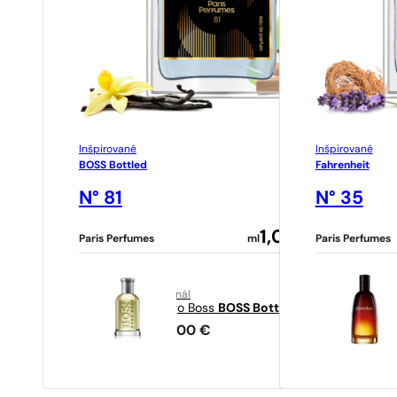
Inšpirované
Inšpirované
BOSS Bottled
Fahrenheit
N° 81
N° 35
1,09
€
Paris Perfumes
ml
Paris Perfumes
originál
o
Hugo Boss
BOSS Bottled
40,00
€