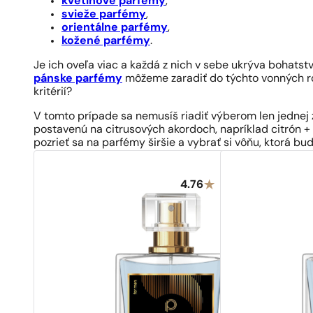
kvetinové parfémy
,
svieže parfémy
,
orientálne parfémy
,
kožené parfémy
.
Je ich oveľa viac a každá z nich v sebe ukrýva bohats
pánske parfémy
môžeme zaradiť do týchto vonných r
kritérií?
V tomto prípade sa nemusíš riadiť výberom len jednej z
postavenú na citrusových akordoch, napríklad citrón +
pozrieť sa na parfémy širšie a vybrať si vôňu, ktorá bu
4.76