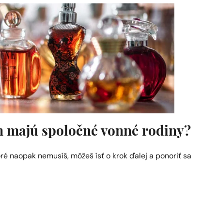
ým majú spoločné vonné rodiny?
toré naopak nemusíš, môžeš ísť o krok ďalej a ponoriť sa