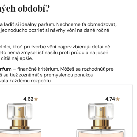
ných období?
a ladiť si ideálny parfum. Nechceme ťa obmedzovať,
í jednoducho pozrieť si návrhy vôní na dané ročné
íci, ktorí pri tvorbe vôní najprv zbierajú detailné
to nemá zmysel ísť nasilu proti prúdu a na jeseň
ítiš najlepšie.
arfum
– finančné kritérium. Môžeš sa rozhodnúť pre
žeš sa tiež zoznámiť s premyslenou ponukou
ovala každému rozpočtu.
4.62
4.74