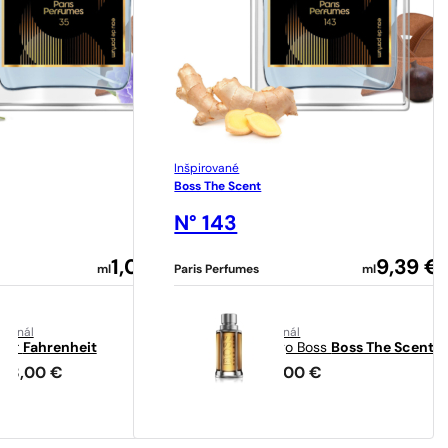
Inšpirované
Boss The Scent
N° 143
1,09
€
9,39
€
ml
Paris Perfumes
ml
riginál
originál
Dior
Fahrenheit
Hugo Boss
Boss The Scent
103,00
€
70,00
€