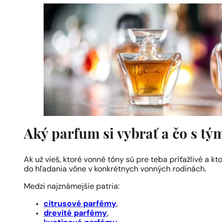
Aký parfum si vybrať a čo s t
Ak už vieš, ktoré vonné tóny sú pre teba príťažlivé a k
do hľadania vône v konkrétnych vonných rodinách.
Medzi najznámejšie patria:
citrusové parfémy
,
drevité parfémy
,