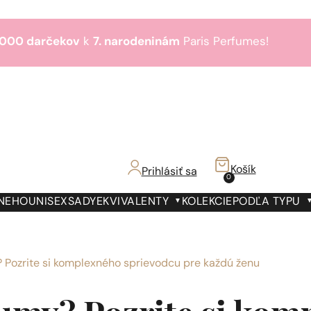
000 darčekov
k
7. narodeninám
Paris Perfumes!
Bestsellery
3+1
zdarma
€!
000 darčekov
k
7. narodeninám
Paris Perfumes!
Bestsellery
3+1
zdarma
Košík
Prihlásiť sa
0
€!
000 darčekov
k
7. narodeninám
Paris Perfumes!
 NEHO
UNISEX
SADY
EKVIVALENTY
KOLEKCIE
PODĽA TYPU
Bestsellery
3+1
zdarma
€!
? Pozrite si komplexného sprievodcu pre každú ženu