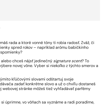
?
 máš rada a ktoré vonné tóny ti robia radosť. Zváž, či
mienky spred rokov – napríklad arómu babičkinho
vé spomienky?
 alebo chceš nájsť jedinečný
signature scent
? To
výbere novej vône. Vyber si niekoľko z týchto smerov a
týmito kľúčovými slovami odštartuj svoje
dávača zadať konkrétne slovo a už o chvíľu dostaneš
ej webovej stránke môžeš tiež vyhľadávať parfémy
me si úprimne, vo vôňach sa vyznáme a radi poradíme,