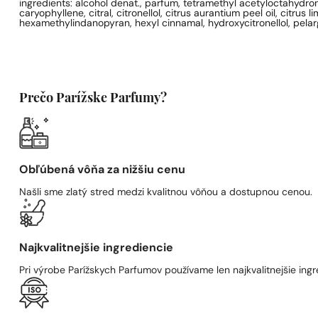
ingredients: alcohol denat., parfum, tetramethyl acetyloctahydron
caryophyllene, citral, citronellol, citrus aurantium peel oil, citru
hexamethylindanopyran, hexyl cinnamal, hydroxycitronellol, pelargo
Prečo Parížske Parfumy?
Obľúbená vôňa za nižšiu cenu
Našli sme zlatý stred medzi kvalitnou vôňou a dostupnou cenou.
Najkvalitnejšie ingrediencie
Pri výrobe Parížskych Parfumov používame len najkvalitnejšie ingre