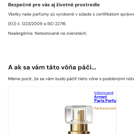
Bezpečné pre vás aj životné prostredie
Všetky naše parfumy sú vyrobené v súlade s certifikátom správn
(EÚ) č. 1223/2009 a ISO 22716
Nealergénne. Netestované na zvieratách.
A ak sa vám táto vôňa páči...
Máme pocit, že sa vám budú páčiť tieto vône s podobnými nót
Inšpirované
Armani
Paris Perfumes N° 2
Parfumovanie 25%