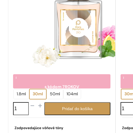
i
i
s kódom
7ROKOV
7.05
7.0
€
1.8ml
30ml
50ml
104ml
30m
množstvo
množs
Pridať do košíka
N°
N°
210
154
Zodpovedajúce vôňové tóny
Zodpo