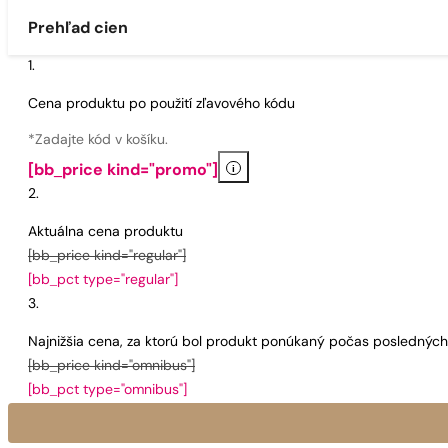
Prehľad cien
Cena produktu po použití zľavového kódu
*Zadajte kód v košíku.
i
[bb_price kind="promo"]
Aktuálna cena produktu
[bb_price kind="regular"]
[bb_pct type="regular"]
Najnižšia cena, za ktorú bol produkt ponúkaný počas poslednýc
[bb_price kind="omnibus"]
[bb_pct type="omnibus"]