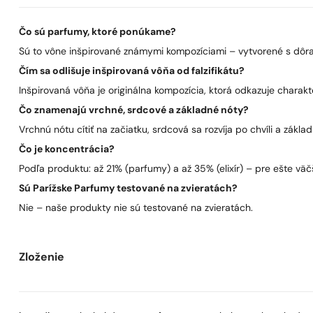
Čo sú parfumy, ktoré ponúkame?
Sú to vône inšpirované známymi kompozíciami – vytvorené s dôra
Čím sa odlišuje inšpirovaná vôňa od falzifikátu?
Inšpirovaná vôňa je originálna kompozícia, ktorá odkazuje charakt
Čo znamenajú vrchné, srdcové a základné nóty?
Vrchnú nótu cítiť na začiatku, srdcová sa rozvíja po chvíli a zákla
Čo je koncentrácia?
Podľa produktu: až 21% (parfumy) a až 35% (elixír) – pre ešte väčš
Sú Parížske Parfumy testované na zvieratách?
Nie – naše produkty nie sú testované na zvieratách.
Zloženie