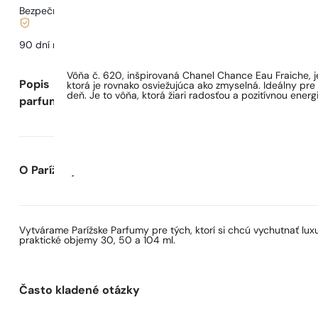
Bezpečné nakupovanie a platby
90 dní na
otestovanie
vône
Vôňa č. 620, inšpirovaná Chanel Chance Eau Fraiche, je 
Popis
ktorá je rovnako osviežujúca ako zmyselná. Ideálny pr
deň. Je to vôňa, ktorá žiari radosťou a pozitívnou energ
parfumu
O Parížskych Parfumoch
Vytvárame Parížske Parfumy pre tých, ktorí si chcú vychutnať lu
praktické objemy 30, 50 a 104 ml.
Často kladené otázky