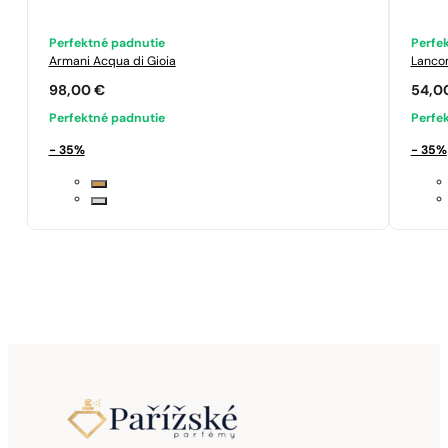
Perfektné padnutie
Perfe
Armani
Acqua di Gioia
Lanc
98,00
€
54,0
Perfektné padnutie
Perfe
- 35%
- 35%