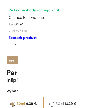
Perfektná zhoda vôňových nôt
Chance Eau Fraiche
139,00
€
2,78 € / 1 ml
Zobraziť produkt
25%
Parížske Parfumy N° 620 -
25
Inšpirované
Chance Eau Fraiche
Vyberte objem:
30ml
9,39
€
50ml
13,29
€