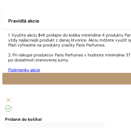
Pravidlá akcie
1. Využite akciu
3+1
: pridajte do košíka minimálne 4 produkty P
vždy najlacnejší produkt z danej štvorice. Akciu môžete využiť o
Platí výhradne na produkty značky Paris Perfumes.
2. Pri nákupe produktov Paris Perfumes v hodnote minimálne 37
po dosiahnutí stanovenej sumy.
Podmienky akcie
Pridané do košíka!
0
€
0,00
€
Do
dopravy