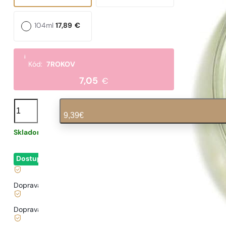
104ml
17,89
€
i
Kód:
7ROKOV
7,05
€
množstvo
N°
9,39
€
620
Skladom
0,31
€
/ 1ml, vrátane DPH
|
Dostupné
- okamžité odoslanie
Doprava zadarmo od
35 €
Doprava od
3,33 €
.