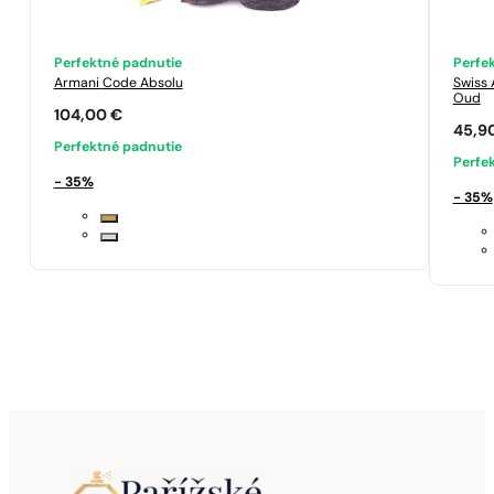
Perfektné padnutie
Perfe
Armani
Code Absolu
Swiss
Oud
104,00
€
45,9
Perfektné padnutie
Perfe
- 35%
- 35%