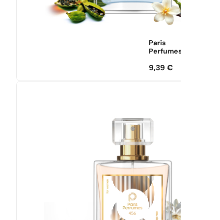
Paris
Perfumes
9,39
€