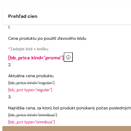
Prehľad cien
Cena produktu po použití zľavového kódu
*Zadajte kód v košíku.
i
[bb_price kind="promo"]
Aktuálna cena produktu
[bb_price kind="regular"]
[bb_pct type="regular"]
Najnižšia cena, za ktorú bol produkt ponúkaný počas poslednýc
[bb_price kind="omnibus"]
[bb_pct type="omnibus"]