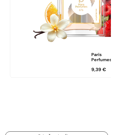
Paris
Perfumes
9,39
€