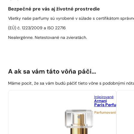
Bezpečné pre vás aj životné prostredie
Všetky naše parfumy sú vyrobené v súlade s certifikátom správn
(EÚ) č. 1223/2009 a ISO 22716
Nealergénne. Netestované na zvieratách.
A ak sa vám táto vôňa páči...
Máme pocit, že sa vám budú páčiť tieto vône s podobnými nót
Inšpirované
Armani
Paris Perfumes N° 1
Parfumovanie 21%