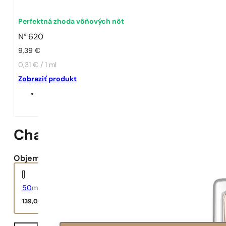
Perfektná zhoda vôňových nôt
N° 620
9,39
€
0,31 € / 1 ml
Zobraziť produkt
Chance Eau Fraiche
Objem:
50
ml
139,00
€
množstvo