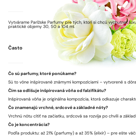
Vytvárame Parížske Parfumy pre tých, ktorí si chcú vychutnať lu
praktické objemy 30, 50 a 104 ml.
Často kladené otázky
Čo sú parfumy, ktoré ponúkame?
Sú to vône inšpirované známymi kompozíciami – vytvorené s dôra
Čím sa odlišuje inšpirovaná vôňa od falzifikátu?
Inšpirovaná vôňa je originálna kompozícia, ktorá odkazuje charakt
Čo znamenajú vrchné, srdcové a základné nóty?
Vrchnú nótu cítiť na začiatku, srdcová sa rozvíja po chvíli a zákla
Čo je koncentrácia?
Podľa produktu: až 21% (parfumy) a až 35% (elixír) – pre ešte väčš