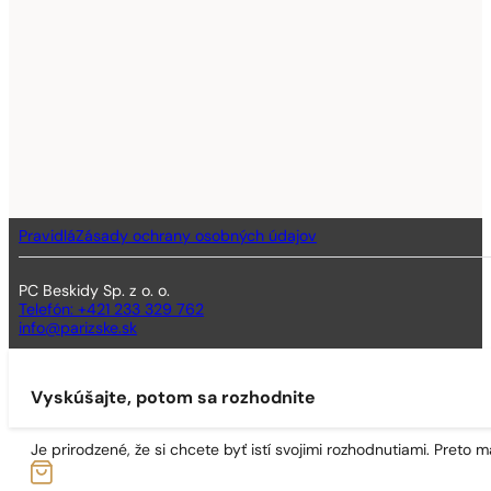
Pravidlá
Zásady ochrany osobných údajov
PC Beskidy Sp. z o. o.
Telefón: +421 233 329 762
info@parizske.sk
Vyskúšajte, potom sa rozhodnite
Je prirodzené, že si chcete byť istí svojimi rozhodnutiami. Preto