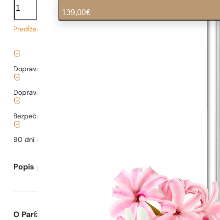
Chance
139,00
€
Eau
Fraiche
Predĺžený čas dodania
2,78
€
/ 1ml, vrátane DPH
|
Doprava zadarmo od
35 €
Doprava od
3,33 €
.
Bezpečné nakupovanie a platby
90 dní na
otestovanie
vône
Popis parfumu
O Parížskych Parfumoch