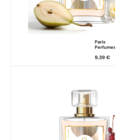
Paris
Perfumes
9,39
€