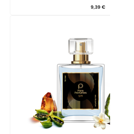
9,39
€