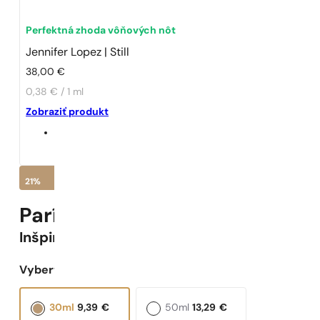
Perfektná zhoda vôňových nôt
Jennifer Lopez | Still
38,00
€
0,38 € / 1 ml
Zobraziť produkt
21%
Parížske Parfumy N° 556 -
21
Inšpirované
Still
Vyberte objem:
30ml
9,39
€
50ml
13,29
€