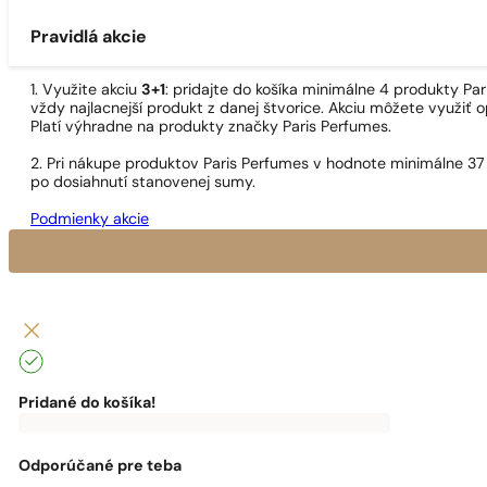
Pravidlá akcie
1. Využite akciu
3+1
: pridajte do košíka minimálne 4 produkty P
vždy najlacnejší produkt z danej štvorice. Akciu môžete využiť o
Platí výhradne na produkty značky Paris Perfumes.
2. Pri nákupe produktov Paris Perfumes v hodnote minimálne 37
po dosiahnutí stanovenej sumy.
Podmienky akcie
Pridané do košíka!
0
€
0,00
€
Do
dopravy
zadarmo
Odporúčané pre teba
ti