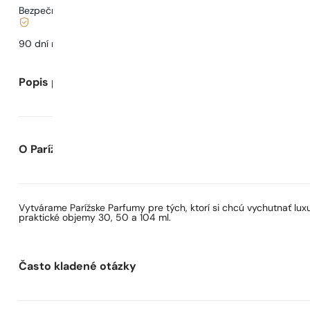
Bezpečné nakupovanie a platby
90 dní na
otestovanie
vône
Popis parfumu
O Parížskych Parfumoch
Vytvárame Parížske Parfumy pre tých, ktorí si chcú vychutnať lu
praktické objemy 30, 50 a 104 ml.
Často kladené otázky