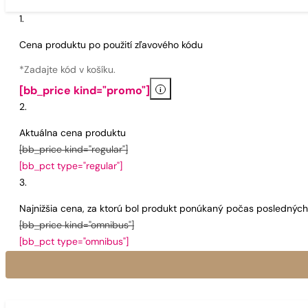
Cena produktu po použití zľavového kódu
*Zadajte kód v košíku.
i
[bb_price kind="promo"]
Aktuálna cena produktu
[bb_price kind="regular"]
[bb_pct type="regular"]
Najnižšia cena, za ktorú bol produkt ponúkaný počas poslednýc
[bb_price kind="omnibus"]
[bb_pct type="omnibus"]