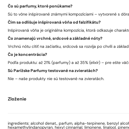
Čo sú parfumy, ktoré ponúkame?
Sú to vône inšpirované známymi kompozíciami – vytvorené s dôra
Čím sa odlišuje inšpirovaná vôňa od falzifikátu?
Inšpirovaná vôňa je originálna kompozícia, ktorá odkazuje charakt
Čo znamenajú vrchné, srdcové a základné nóty?
Vrchnú nótu cítiť na začiatku, srdcová sa rozvíja po chvíli a zákla
Čo je koncentrácia?
Podľa produktu: až 21% (parfumy) a až 35% (elixír) – pre ešte väčš
Sú Parížske Parfumy testované na zvieratách?
Nie – naše produkty nie sú testované na zvieratách.
Zloženie
ingredients: alcohol denat., parfum, alpha-terpinene, benzyl alcoho
hexamethylindanopyran, hexyl cinnamal, limonene, linalool, pinene