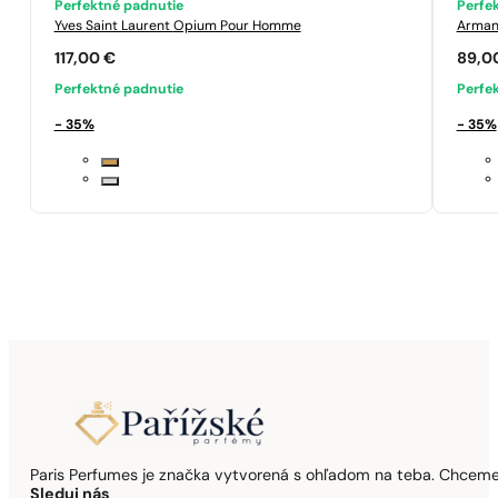
Perfektné padnutie
Perfe
Yves Saint Laurent
Opium Pour Homme
Arman
117,00
€
89,0
Perfektné padnutie
Perfe
- 35%
- 35%
Paris Perfumes je značka vytvorená s ohľadom na teba. Chceme,
Sleduj nás