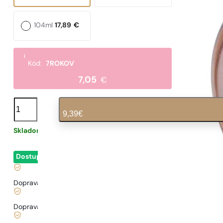
104ml
17,89
€
i
Kód:
7ROKOV
7,05
€
množstvo
N°
9,39
€
556
Skladom
0,31
€
/ 1ml, vrátane DPH
|
Dostupné
- okamžité odoslanie
Doprava zadarmo od
35 €
Doprava od
3,33 €
.