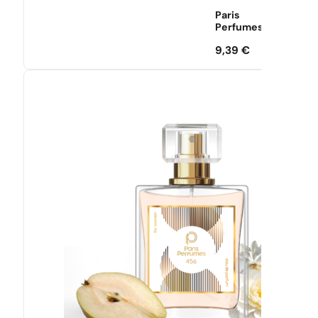
Paris
Perfumes
9,39
€