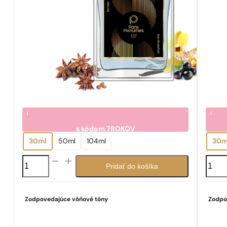
i
i
s kódom
7ROKOV
7.05
7.0
€
30ml
50ml
104ml
30m
množstvo
množs
Pridať do košíka
N°
N°
137
169
Zodpovedajúce vôňové tóny
Zodpo