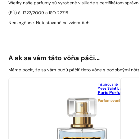
Všetky naše parfumy sú vyrobené v súlade s certifikátom správn
(EÚ) č. 1223/2009 a ISO 22716
Nealergénne. Netestované na zvieratách.
A ak sa vám táto vôňa páči...
Máme pocit, že sa vám budú páčiť tieto vône s podobnými nót
Inšpirované
Yves Saint Laurent
Paris Perfumes N° 1
Parfumovanie 21%