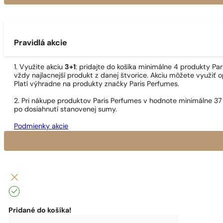
Pravidlá akcie
1. Využite akciu
3+1
: pridajte do košíka minimálne 4 produkty P
vždy najlacnejší produkt z danej štvorice. Akciu môžete využiť o
Platí výhradne na produkty značky Paris Perfumes.
2. Pri nákupe produktov Paris Perfumes v hodnote minimálne 37
po dosiahnutí stanovenej sumy.
Podmienky akcie
Pridané do košíka!
0
€
0,00
€
Do