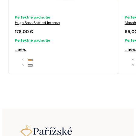
Perfektné padnutie
Perfe
Hugo Boss
Bottled Intense
Mosch
178,00
€
55,0
Perfektné padnutie
Perfe
- 35%
- 35%