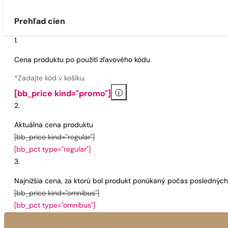
Prehľad cien
Cena produktu po použití zľavového kódu
*Zadajte kód v košíku.
i
[bb_price kind="promo"]
Aktuálna cena produktu
[bb_price kind="regular"]
[bb_pct type="regular"]
Najnižšia cena, za ktorú bol produkt ponúkaný počas poslednýc
[bb_price kind="omnibus"]
[bb_pct type="omnibus"]