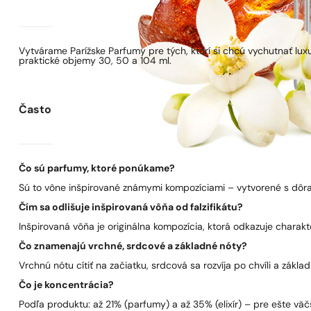
Vytvárame Parížske Parfumy pre tých, ktorí si chcú vychutnať lu
praktické objemy 30, 50 a 104 ml.
Často kladené otázky
Čo sú parfumy, ktoré ponúkame?
Sú to vône inšpirované známymi kompozíciami – vytvorené s dôra
Čím sa odlišuje inšpirovaná vôňa od falzifikátu?
Inšpirovaná vôňa je originálna kompozícia, ktorá odkazuje charakt
Čo znamenajú vrchné, srdcové a základné nóty?
Vrchnú nótu cítiť na začiatku, srdcová sa rozvíja po chvíli a zákla
Čo je koncentrácia?
Podľa produktu: až 21% (parfumy) a až 35% (elixír) – pre ešte väčš