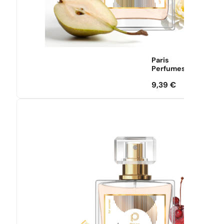
Paris
Perfumes
9,39
€