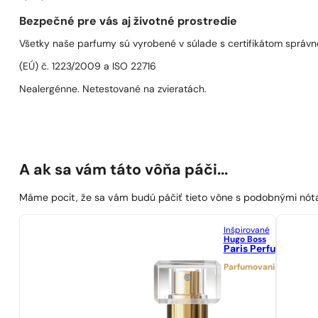
Bezpečné pre vás aj životné prostredie
Všetky naše parfumy sú vyrobené v súlade s certifikátom správn
(EÚ) č. 1223/2009 a ISO 22716
Nealergénne. Netestované na zvieratách.
A ak sa vám táto vôňa páči...
Máme pocit, že sa vám budú páčiť tieto vône s podobnými nót
Inšpirované
Hugo Boss
Paris Perfumes N° 
Parfumovanie 25%