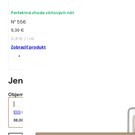
Perfektná zhoda vôňových nôt
N° 556
9,39
€
0,31 € / 1 ml
Zobraziť produkt
Jennifer Lopez | Still
Objem:
100
ml
38,00
€
množstvo