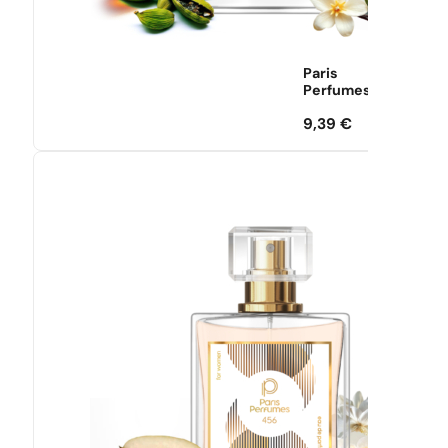
Paris
Perfumes
9,39
€