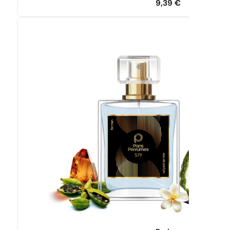
9,39
€