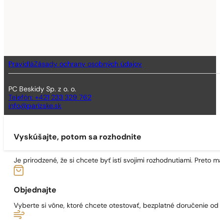
Pravidlá
Zásady ochrany osobných údajov
PC Beskidy Sp. z o. o.
Telefón: +421 233 329 762
info@parizske.sk
Vyskúšajte, potom sa rozhodnite
Je prirodzené, že si chcete byť istí svojimi rozhodnutiami. Preto
Objednajte
Vyberte si vône, ktoré chcete otestovať, bezplatné doručenie o