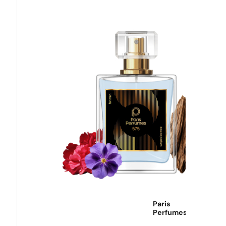
Môžeš
využiť
dopravu
zadarmo!
Paris
Perfumes