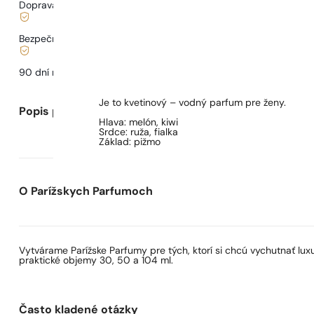
Doprava od
3,33 €
.
Bezpečné nakupovanie a platby
90 dní na
otestovanie
vône
Je to kvetinový – vodný parfum pre ženy.
Popis parfumu
Hlava: melón, kiwi
Srdce: ruža, fialka
Základ: pižmo
O Parížskych Parfumoch
Vytvárame Parížske Parfumy pre tých, ktorí si chcú vychutnať lu
praktické objemy 30, 50 a 104 ml.
Často kladené otázky