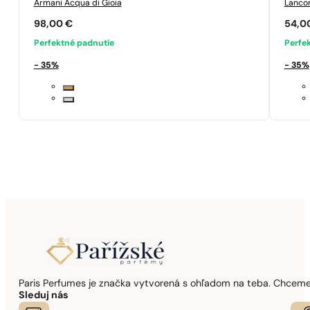
Armani
Acqua di Gioia
Lanc
98,00
€
54,0
Perfektné padnutie
Perfe
- 35%
- 35%
Paris Perfumes je značka vytvorená s ohľadom na teba. Chceme,
Sleduj nás