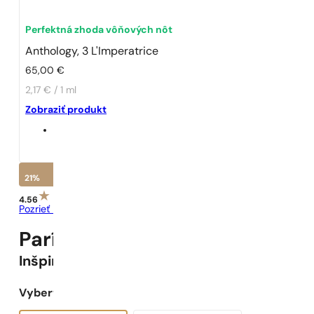
Perfektná zhoda vôňových nôt
Anthology, 3 L'Imperatrice
65,00
€
2,17 € / 1 ml
Zobraziť produkt
21%
4.56
Pozrieť recenzie
Parížske Parfumy N° 22 -
21
%
Inšpirované
Anthology, 3 L'Imperatrice
Vyberte objem: