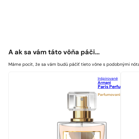
A ak sa vám táto vôňa páči...
Máme pocit, že sa vám budú páčiť tieto vône s podobnými nót
Inšpirované
Armani
Paris Perfumes N° 2
Parfumovanie 25%