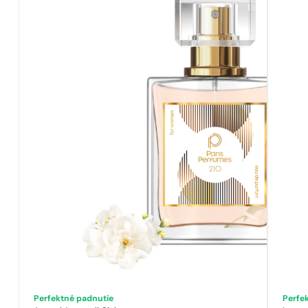
Perfektné padnutie
Perfe