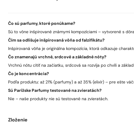
Čo sú parfumy, ktoré ponúkame?
Sú to vône inšpirované známymi kompozíciami – vytvorené s dôra
Čím sa odlišuje inšpirovaná vôňa od falzifikátu?
Inšpirovaná vôňa je originálna kompozícia, ktorá odkazuje charakt
Čo znamenajú vrchné, srdcové a základné nóty?
Vrchnú nótu cítiť na začiatku, srdcová sa rozvíja po chvíli a zákla
Čo je koncentrácia?
Podľa produktu: až 21% (parfumy) a až 35% (elixír) – pre ešte väčš
Sú Parížske Parfumy testované na zvieratách?
Nie – naše produkty nie sú testované na zvieratách.
Zloženie