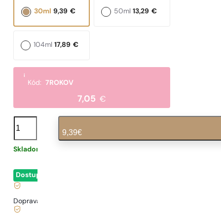
30ml
9,39
€
50ml
13,29
€
104ml
17,89
€
i
Kód:
7ROKOV
7,05
€
množstvo
N°
9,39
€
22
Skladom
0,31
€
/ 1ml, vrátane DPH
|
Dostupné
- okamžité odoslanie
Doprava zadarmo od
35 €