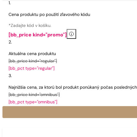
Cena produktu po použití zľavového kódu
*Zadajte kód v košíku.
i
[bb_price kind="promo"]
Aktuálna cena produktu
[bb_price kind="regular"]
[bb_pct type="regular"]
Najnižšia cena, za ktorú bol produkt ponúkaný počas poslednýc
[bb_price kind="omnibus"]
[bb_pct type="omnibus"]