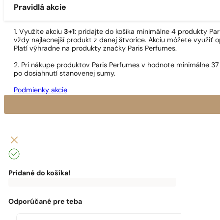
Pravidlá akcie
1. Využite akciu
3+1
: pridajte do košíka minimálne 4 produkty P
vždy najlacnejší produkt z danej štvorice. Akciu môžete využiť o
Platí výhradne na produkty značky Paris Perfumes.
2. Pri nákupe produktov Paris Perfumes v hodnote minimálne 37
po dosiahnutí stanovenej sumy.
Podmienky akcie
Pridané do košíka!
0
€
0,00
€
Do
dopravy
zadarmo
Odporúčané pre teba
ti
chýba:
0,00
€