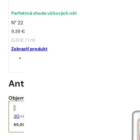
Perfektná zhoda vôňových nôt
N° 22
9,39
€
0,31 € / 1 ml
Zobraziť produkt
Anthology, 3 L’Imperatrice
Objem:
30
ml
65,00
€