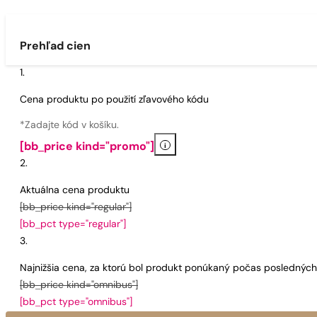
Prehľad cien
Cena produktu po použití zľavového kódu
*Zadajte kód v košíku.
i
[bb_price kind="promo"]
Aktuálna cena produktu
[bb_price kind="regular"]
[bb_pct type="regular"]
Najnižšia cena, za ktorú bol produkt ponúkaný počas poslednýc
[bb_price kind="omnibus"]
[bb_pct type="omnibus"]