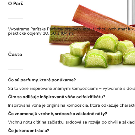
O Parížskych Parfumoch
Vytvárame Parížske Parfumy pre tých, ktorí si chcú vychutnať lu
praktické objemy 30, 50 a 104 ml.
Často kladené otázky
Čo sú parfumy, ktoré ponúkame?
Sú to vône inšpirované známymi kompozíciami – vytvorené s dôra
Čím sa odlišuje inšpirovaná vôňa od falzifikátu?
Inšpirovaná vôňa je originálna kompozícia, ktorá odkazuje charakt
Čo znamenajú vrchné, srdcové a základné nóty?
Vrchnú nótu cítiť na začiatku, srdcová sa rozvíja po chvíli a zákla
Čo je koncentrácia?