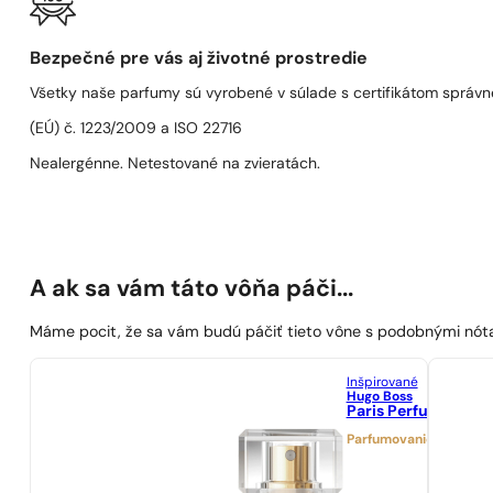
Bezpečné pre vás aj životné prostredie
Všetky naše parfumy sú vyrobené v súlade s certifikátom správn
(EÚ) č. 1223/2009 a ISO 22716
Nealergénne. Netestované na zvieratách.
A ak sa vám táto vôňa páči...
Máme pocit, že sa vám budú páčiť tieto vône s podobnými nót
Inšpirované
Hugo Boss
Paris Perfumes N° 
Parfumovanie 25%