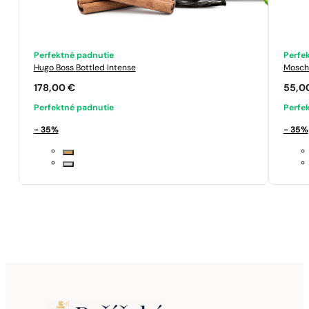
Perfektné padnutie
Perfe
Hugo Boss
Bottled Intense
Mosch
178,00
€
55,0
Perfektné padnutie
Perfe
- 35%
- 35%