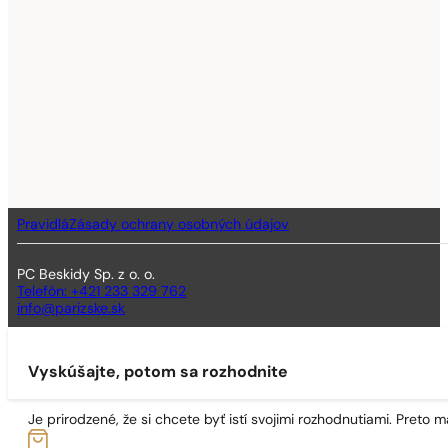
Pravidlá
Zásady ochrany osobných údajov
PC Beskidy Sp. z o. o.
Telefón: +421 233 329 762
info@parizske.sk
Vyskúšajte, potom sa rozhodnite
Je prirodzené, že si chcete byť istí svojimi rozhodnutiami. Preto