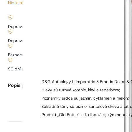
Nie je skladom
2,17
€
/ 1ml, vrátane DPH
|
Doprava zadarmo od
35 €
Doprava od
3,33 €
.
Bezpečné nakupovanie a platby
90 dní na
otestovanie
vône
D&G Anthology L`Imperatric 3 Brands Dolce & 
Popis parfumu
Hlavy sú ružové korenie, kiwi a rebarbora;
Poznámky srdca sú jazmín, cyklamen a melón;
Základné tóny sú pižmo, santalové drevo a citró
Produkt „Old Bottle“ je k dispozícii, kým neposk