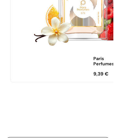
Paris
Perfumes
9,39
€