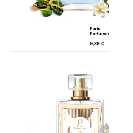
Paris
Perfumes
9,39
€