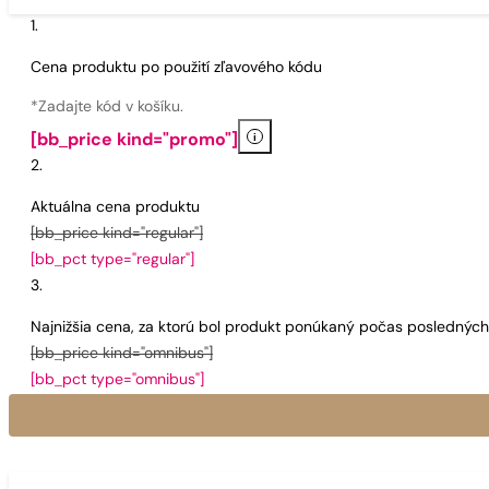
Cena produktu po použití zľavového kódu
*Zadajte kód v košíku.
i
[bb_price kind="promo"]
Aktuálna cena produktu
[bb_price kind="regular"]
[bb_pct type="regular"]
Najnižšia cena, za ktorú bol produkt ponúkaný počas poslednýc
[bb_price kind="omnibus"]
[bb_pct type="omnibus"]