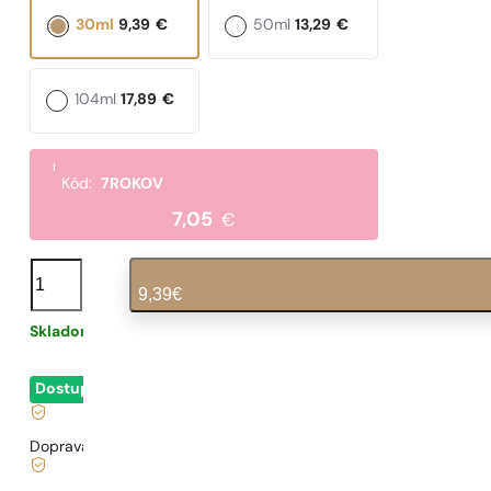
30ml
9,39
€
50ml
13,29
€
104ml
17,89
€
i
Kód:
7ROKOV
7,05
€
množstvo
N°
9,39
€
124
Skladom
0,31
€
/ 1ml, vrátane DPH
|
Dostupné
- okamžité odoslanie
Doprava zadarmo od
35 €