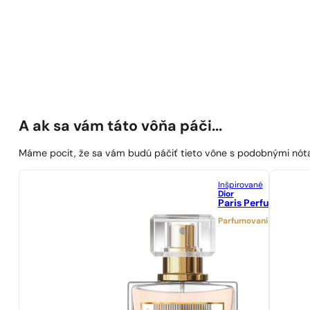
A ak sa vám táto vôňa páči...
Máme pocit, že sa vám budú páčiť tieto vône s podobnými nót
Inšpirované
Dior
Paris Perfumes N° 
Parfumovanie 21%