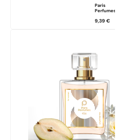
Paris
Perfumes
9,39
€