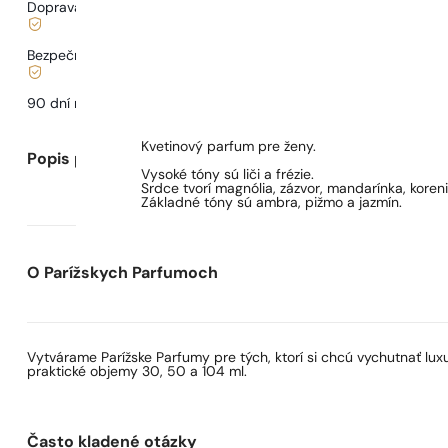
Doprava od
3,33 €
.
Bezpečné nakupovanie a platby
90 dní na
otestovanie
vône
Kvetinový parfum pre ženy.
Popis parfumu
Vysoké tóny sú liči a frézie.
Srdce tvorí magnólia, zázvor, mandarínka, koreni
Základné tóny sú ambra, pižmo a jazmín.
O Parížskych Parfumoch
Vytvárame Parížske Parfumy pre tých, ktorí si chcú vychutnať lu
praktické objemy 30, 50 a 104 ml.
Často kladené otázky