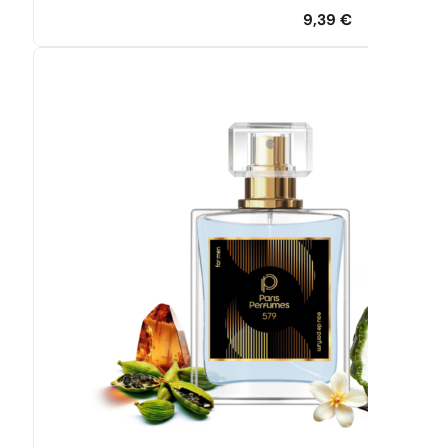
9,39
€