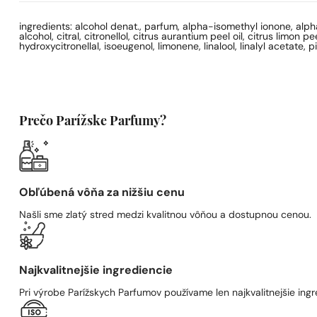
ingredients: alcohol denat., parfum, alpha-isomethyl ionone, alph
alcohol, citral, citronellol, citrus aurantium peel oil, citrus limo
hydroxycitronellal, isoeugenol, limonene, linalool, linalyl acetate,
Prečo Parížske Parfumy?
Obľúbená vôňa za nižšiu cenu
Našli sme zlatý stred medzi kvalitnou vôňou a dostupnou cenou.
Najkvalitnejšie ingrediencie
Pri výrobe Parížskych Parfumov používame len najkvalitnejšie ingre