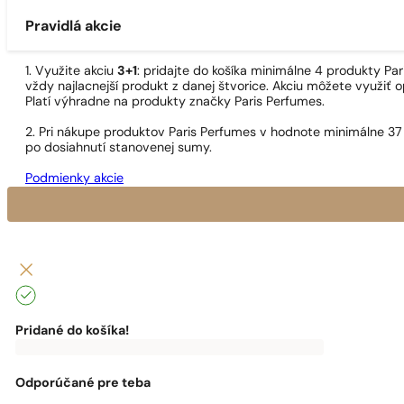
Pravidlá akcie
1. Využite akciu
3+1
: pridajte do košíka minimálne 4 produkty P
vždy najlacnejší produkt z danej štvorice. Akciu môžete využiť o
Platí výhradne na produkty značky Paris Perfumes.
2. Pri nákupe produktov Paris Perfumes v hodnote minimálne 37
po dosiahnutí stanovenej sumy.
Podmienky akcie
Pridané do košíka!
0
€
0,00
€
Do
dopravy
zadarmo
Odporúčané pre teba
ti
chýba: