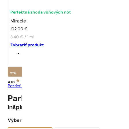
Perfektná zhoda vôňových nôt
Miracle
102,00
€
3,40 € / 1 ml
Zobraziť produkt
21%
4.62
Pozrieť recenzie
Parížske Parfumy N° 124 -
21
%
Inšpirované
Miracle
Vyberte objem: