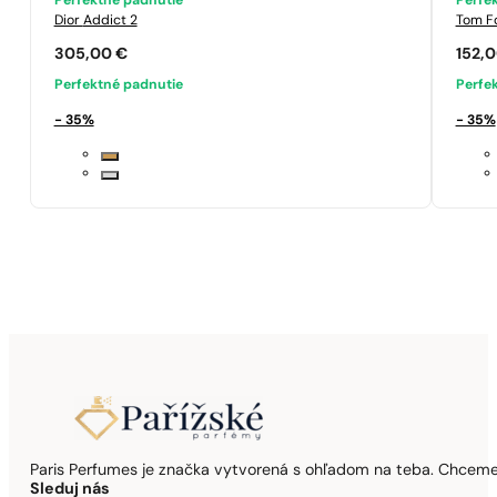
Perfektné padnutie
Perfe
Dior
Addict 2
Tom F
305,00
€
152,
Perfektné padnutie
Perfe
- 35%
- 35%
Paris Perfumes je značka vytvorená s ohľadom na teba. Chceme,
Sleduj nás