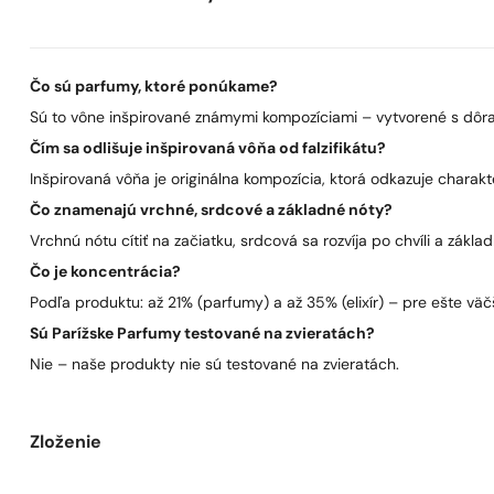
Čo sú parfumy, ktoré ponúkame?
Sú to vône inšpirované známymi kompozíciami – vytvorené s dôra
Čím sa odlišuje inšpirovaná vôňa od falzifikátu?
Inšpirovaná vôňa je originálna kompozícia, ktorá odkazuje charakt
Čo znamenajú vrchné, srdcové a základné nóty?
Vrchnú nótu cítiť na začiatku, srdcová sa rozvíja po chvíli a zákla
Čo je koncentrácia?
Podľa produktu: až 21% (parfumy) a až 35% (elixír) – pre ešte väčš
Sú Parížske Parfumy testované na zvieratách?
Nie – naše produkty nie sú testované na zvieratách.
Zloženie