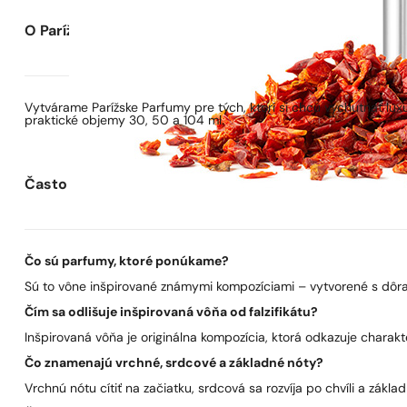
O Parížskych Parfumoch
Vytvárame Parížske Parfumy pre tých, ktorí si chcú vychutnať lu
praktické objemy 30, 50 a 104 ml.
Často kladené otázky
Čo sú parfumy, ktoré ponúkame?
Sú to vône inšpirované známymi kompozíciami – vytvorené s dôra
Čím sa odlišuje inšpirovaná vôňa od falzifikátu?
Inšpirovaná vôňa je originálna kompozícia, ktorá odkazuje charakt
Čo znamenajú vrchné, srdcové a základné nóty?
Vrchnú nótu cítiť na začiatku, srdcová sa rozvíja po chvíli a zákla