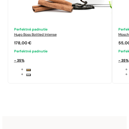
Perfektné padnutie
Perfe
Hugo Boss
Bottled Intense
Mosch
178,00
€
55,0
Perfektné padnutie
Perfe
- 35%
- 35%