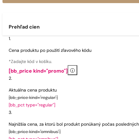
Prehľad cien
Cena produktu po použití zľavového kódu
*Zadajte kód v košíku.
i
[bb_price kind="promo"]
Aktuálna cena produktu
[bb_price kind="regular"]
[bb_pct type="regular"]
Najnižšia cena, za ktorú bol produkt ponúkaný počas poslednýc
[bb_price kind="omnibus"]