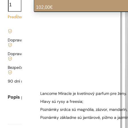
Miracle
102,00
€
Predĺžený čas dodania
3,40
€
/ 1ml, vrátane DPH
|
Doprava zadarmo od
35 €
Doprava od
3,33 €
.
Bezpečné nakupovanie a platby
90 dní na
otestovanie
vône
Lancome Miracle je kvetinový parfum pre ženy. 
Popis parfumu
Hlavy sú rysy a freesia;
Poznámky srdca sú magnólia, zázvor, mandarín, 
Poznámky základne sú jantárové, pižmo a jazmín