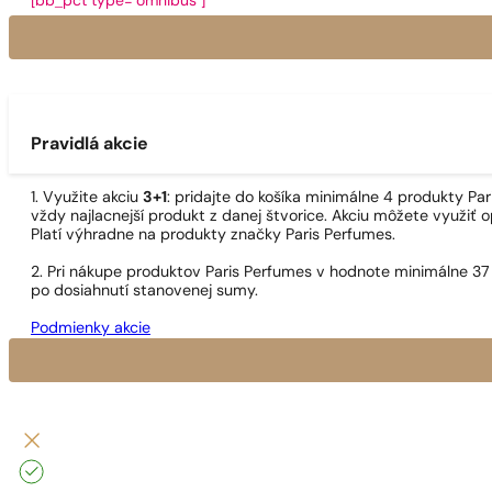
[bb_pct type="omnibus"]
Pravidlá akcie
1. Využite akciu
3+1
: pridajte do košíka minimálne 4 produkty P
vždy najlacnejší produkt z danej štvorice. Akciu môžete využiť o
Platí výhradne na produkty značky Paris Perfumes.
2. Pri nákupe produktov Paris Perfumes v hodnote minimálne 37
po dosiahnutí stanovenej sumy.
Podmienky akcie