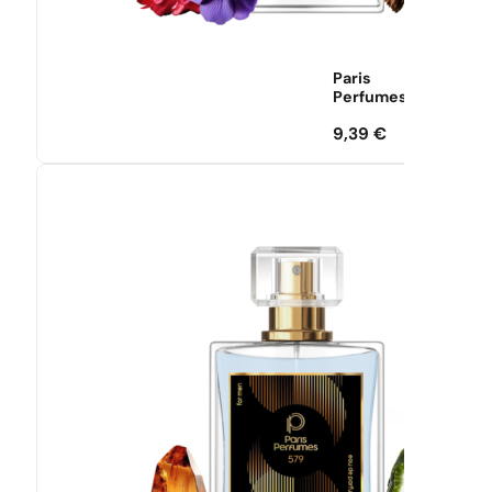
Paris
Perfumes
9,39
€