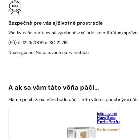
Bezpečné pre vás aj životné prostredie
Všetky naše parfumy sú vyrobené v súlade s certifikátom správn
(EÚ) č. 1223/2009 a ISO 22716
Nealergénne. Netestované na zvieratách.
A ak sa vám táto vôňa páči...
Máme pocit, že sa vám budú páčiť tieto vône s podobnými nót
Inšpirované
Hugo Boss
Paris Perfumes N° 
Parfumovanie 25%