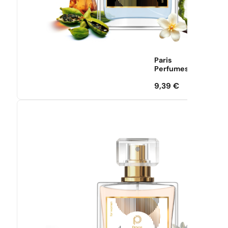
Paris
Perfumes
9,39
€