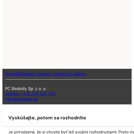
Pravidlá
Zásady ochrany osobných údajov
PC Beskidy Sp. z o. o.
Telefón: +421 233 329 762
info@parizske.sk
Vyskúšajte, potom sa rozhodnite
Je prirodzené, že si chcete byť istí svojimi rozhodnutiami. Preto