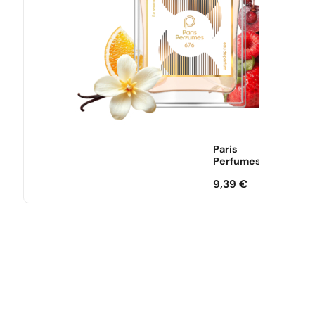
Paris
Perfumes
9,39
€