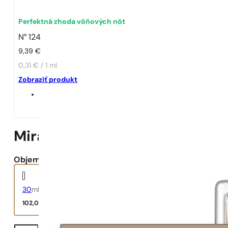
Perfektná zhoda vôňových nôt
N° 124
9,39
€
0,31 € / 1 ml
Zobraziť produkt
Miracle
Objem:
30
ml
102,00
€
množstvo