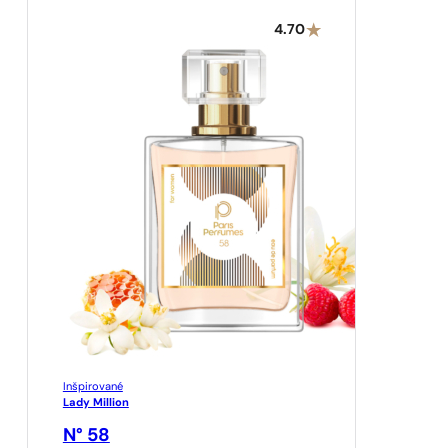
4.70
Inšpirované
Lady Million
N° 58