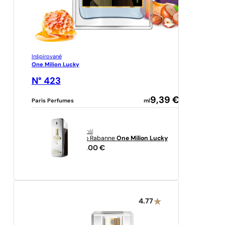
Inšpirované
One Milion Lucky
N° 423
9,39
€
Paris Perfumes
ml
originál
Paco Rabanne
One Milion Lucky
136,00
€
4.77