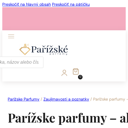
Preskočiť na hlavný obsah
Preskočiť na pätičku
1 - 3 ks.
4 ks. za
0,01 €!
0
1 - 3 ks.
4 ks. za
0,01 €!
Parížske Parfumy
/
Zaujímavosti a poznatky
/
Parížske parfumy –
Parížske parfumy – a