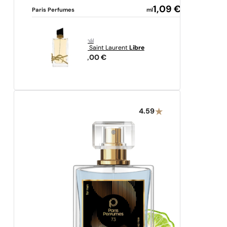
1,09
€
Paris Perfumes
ml
originál
Yves Saint Laurent
Libre
108,00
€
4.59