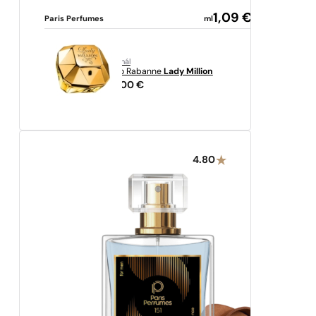
1,09
€
Paris Perfumes
ml
originál
Paco Rabanne
Lady Million
94,00
€
4.80