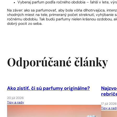
Vyberaj parfum podľa ročného obdobia – ľahší v lete, výra
Na záver: ako sa parfumovať, aby bola vôňa dlhotrvajúca, inte
vhodných miest na tele, primeraný počet streknutí, vyhýbanie sa
ročnému obdobiu. Tak budú parfumy nielen krásnou ozdobou, al
dobrý pocit zo seba.
Odporúčané články
Ako zistiť, či sú parfumy originálne?
Najzvo
rebríč
20 júl 2026
Tipy a rady
17 júl 2026
Tipy a rad