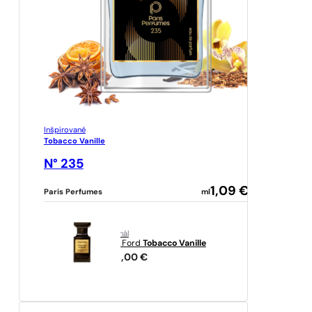
Inšpirované
Tobacco Vanille
N° 235
1,09
€
Paris Perfumes
ml
originál
Tom Ford
Tobacco Vanille
258,00
€