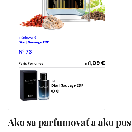
Inšpirované
Dior | Sauvage EDP
N° 73
1,09
€
Paris Perfumes
ml
originál
Dior
Dior | Sauvage EDP
91,00
€
Ako sa parfumovať a ako pos