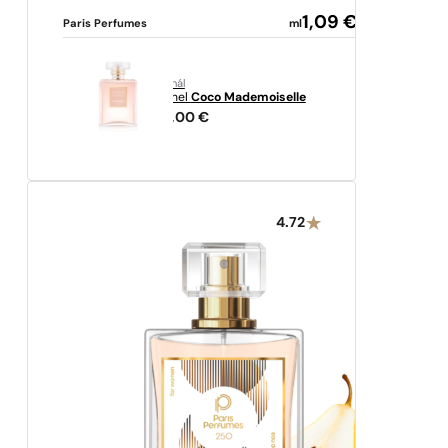
1,09
€
Paris Perfumes
ml
originál
Chanel
Coco Mademoiselle
148,00
€
4.72