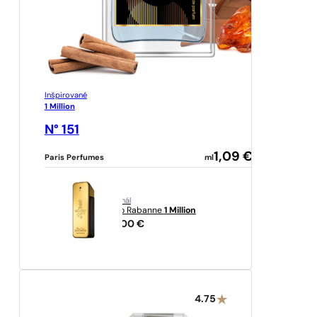
Inšpirované
1 Million
N° 151
1,09
€
Paris Perfumes
ml
originál
Paco Rabanne
1 Million
89,00
€
4.75