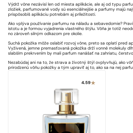
Výdrž vône nezávisí len od miesta aplikácie, ale aj od typu par
zložiek, parfumované vody sú esenciálnejšie a parfumy majú najv
prispôsobíš aplikáciu potrebám aj príležitosti.
Ako vplýva používanie parfumu na náladu a sebavedomie? Pravi
istotu a je formou vyjadrenia vlastného štýlu. Vôňa je totiž ne
no zároveň silným odkazom pre okolie.
Suchá pokožka môže oslabiť rozvoj vône, preto sa oplatí pred ap
Vyživená, jemne premasťovaná pokožka drží vonné molekuly dlhši
slabším prekrvením by mali parfum nanášať na zahriatu, čerstv
Nezabúdaj ani na to, že strava a životný štýl ovplyvňujú, ako 
prirodzenú vôňu pokožky a tým upraviť aj to, ako sa na nej parfu
4.59