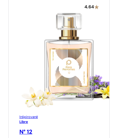
4.64
Inšpirované
Libre
N° 12