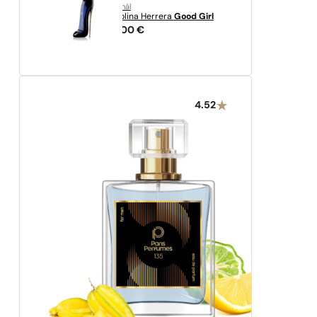
originál
Carolina Herrera
Good Girl
94,00
€
4.52