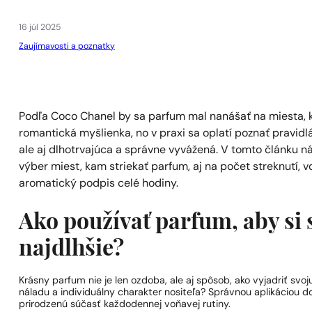
1 - 3 ks.
4 ks. za
0,01 €!
16 júl 2025
Zaujímavosti a poznatky
Podľa Coco Chanel by sa parfum mal nanášať na miesta, k
romantická myšlienka, no v praxi sa oplatí poznať pravidl
ale aj dlhotrvajúca a správne vyvážená. V tomto článku ná
výber miest, kam striekať parfum, aj na počet streknutí, 
aromatický podpis celé hodiny.
Ako používať parfum, aby si s
najdlhšie?
Krásny parfum nie je len ozdoba, ale aj spôsob, ako vyjadriť s
náladu a individuálny charakter nositeľa? Správnou aplikáciou d
prirodzenú súčasť každodennej voňavej rutiny.