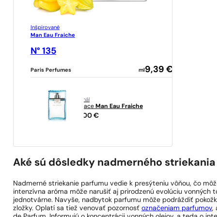
Inšpirované
Man Eau Fraiche
N° 135
9,39
€
Paris Perfumes
ml
originál
Versace
Man Eau Fraiche
54,00
€
Aké sú dôsledky nadmerného striekani
Nadmerné striekanie parfumu vedie k presýteniu vôňou, čo môže 
intenzívna aróma môže narušiť aj prirodzenú evolúciu vonných t
jednotvárne. Navyše, nadbytok parfumu môže podráždiť pokožku
zložky. Oplatí sa tiež venovať pozornosť
označeniam parfumov
,
de Parfum. Informujú o koncentrácii vonných olejov, a teda o i