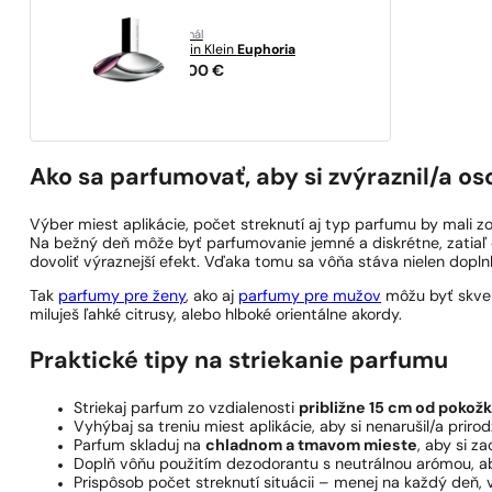
originál
Calvin Klein
Euphoria
45,00
€
Ako sa parfumovať, aby si zvýraznil/a os
Výber miest aplikácie, počet streknutí aj typ parfumu by mali 
Na bežný deň môže byť parfumovanie jemné a diskrétne, zatiaľ č
dovoliť výraznejší efekt. Vďaka tomu sa vôňa stáva nielen dopln
Tak
parfumy pre ženy
, ako aj
parfumy pre mužov
môžu byť skvel
miluješ ľahké citrusy, alebo hlboké orientálne akordy.
Praktické tipy na striekanie parfumu
Striekaj parfum zo vzdialenosti
približne 15 cm od pokož
Vyhýbaj sa treniu miest aplikácie, aby si nenarušil/a prir
Parfum skladuj na
chladnom a tmavom mieste
, aby si za
Doplň vôňu použitím dezodorantu s neutrálnou arómou, a
Prispôsob počet streknutí situácii – menej na každý deň, vi