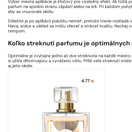
Výber miesta aplikácie je kľúčový pre výsledný efekt. Ak túžiš po
parfum na spodnú stranu zápästí alebo na krk. Pri každom po
aby sa vnucovala okoliu.
Dôležité je po aplikácii pokožku netrieť, pretože trenie rozkla
hlava, srdce a základ sa môžu zlievať a strácať kvalitu. Nechaj 
tempom.
Koľko streknutí parfumu je optimálnych 
Optimálne je zvyčajne jedno až dve streknutia na každé miesto ap
si užil/a dlhotrvajúcu a vyváženú vôňu. Príliš veľa streknutí môž
aj jeho okolie.
4.77