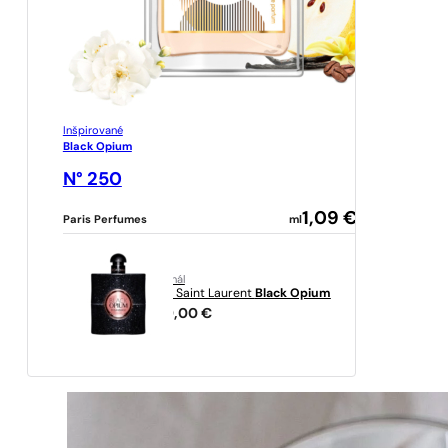
Inšpirované
Black Opium
N° 250
1,09
€
Paris Perfumes
ml
originál
Yves Saint Laurent
Black Opium
289,00
€