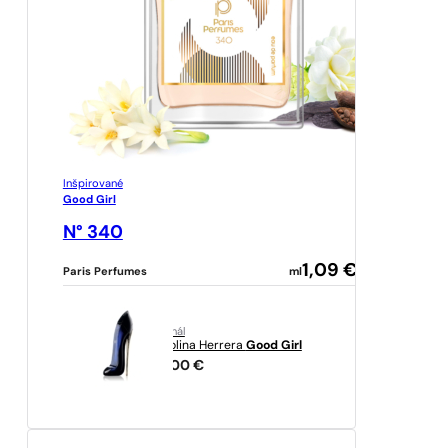
Inšpirované
Good Girl
N° 340
1,09
€
Paris Perfumes
ml
originál
Carolina Herrera
Good Girl
94,00
€