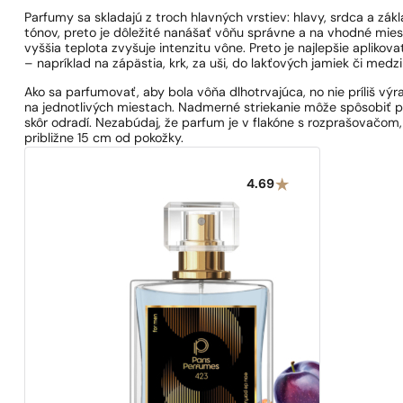
Parfumy sa skladajú z troch hlavných vrstiev: hlavy, srdca a zá
tónov, preto je dôležité nanášať vôňu správne a na vhodné miest
vyššia teplota zvyšuje intenzitu vône. Preto je najlepšie aplikov
– napríklad na zápästia, krk, za uši, do lakťových jamiek či medzi
Ako sa parfumovať, aby bola vôňa dlhotrvajúca, no nie príliš výr
na jednotlivých miestach. Nadmerné striekanie môže spôsobiť prí
skôr odradí. Nezabúdaj, že parfum je v flakóne s rozprašovačom
približne 15 cm od pokožky.
4.69