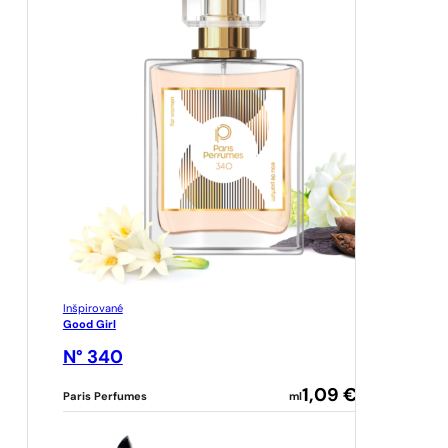
Inšpirované
Good Girl
N° 340
1,09
€
Paris Perfumes
ml