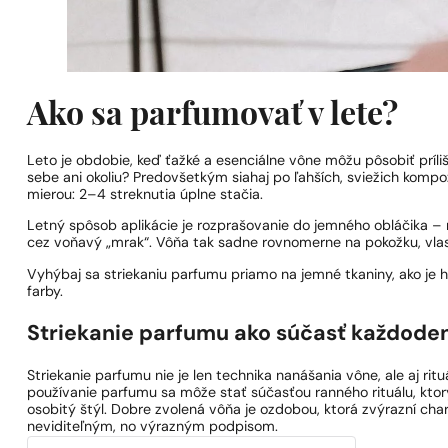
Ako sa parfumovať v lete?
Leto je obdobie, keď ťažké a esenciálne vône môžu pôsobiť príliš
sebe ani okoliu? Predovšetkým siahaj po ľahších, sviežich kompoz
mierou: 2–4 streknutia úplne stačia.
Letný spôsob aplikácie je rozprašovanie do jemného obláčika – 
cez voňavý „mrak“. Vôňa tak sadne rovnomerne na pokožku, vlasy 
Vyhýbaj sa striekaniu parfumu priamo na jemné tkaniny, ako je
farby.
Striekanie parfumu ako súčasť každodenn
Striekanie parfumu nie je len technika nanášania vône, ale aj ri
používanie parfumu sa môže stať súčasťou ranného rituálu, kto
osobitý štýl. Dobre zvolená vôňa je ozdobou, ktorá zvýrazní char
neviditeľným, no výrazným podpisom.