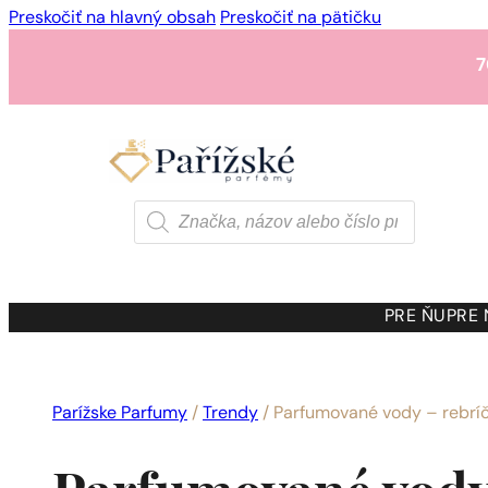
Preskočiť na hlavný obsah
Preskočiť na pätičku
7
1 - 3 ks.
4 ks. za
0,01 
7
Products
search
1 - 3 ks.
4 ks. za
0,01 
7
PRE ŇU
PRE
1 - 3 ks.
4 ks. za
0,01 
Parížske Parfumy
/
Trendy
/
Parfumované vody – rebríče