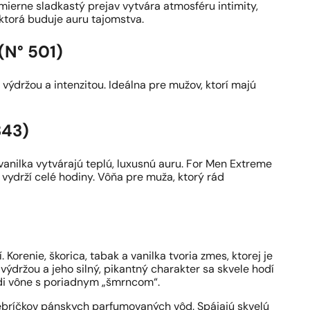
mierne sladkastý prejav vytvára atmosféru intimity,
 ktorá buduje auru tajomstva.
(N° 501)
 výdržou a intenzitou. Ideálna pre mužov, ktorí majú
343)
vanilka vytvárajú teplú, luxusnú auru. For Men Extreme
 vydrží celé hodiny. Vôňa pre muža, ktorý rád
 Korenie, škorica, tabak a vanilka tvoria zmes, ktorej je
ýdržou a jeho silný, pikantný charakter sa skvele hodí
radi vône s poriadnym „šmrncom“.
rebríčkov pánskych parfumovaných vôd. Spájajú skvelú