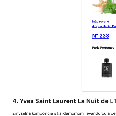
Inšpirované
Acqua di Gio P
N° 233
Paris Perfumes
o
4. Yves Saint Laurent La Nuit de 
Zmyselná kompozícia s kardamómom, levanduľou a cé