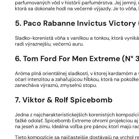
parfumovaných vôd v histórii parfumérstva. Jej jemný, 
ktorá sa dokonale hodí na večerné výjazdy. Je to vôňa,
5. Paco Rabanne Invictus Victory 
Sladko-korenistá vôňa s vanilkou a tonkou, ktorá vyniká
radi výraznejšiu, večernú auru.
6. Tom Ford For Men Extreme (N° 
Aróma plná orientálnej sladkosti, v ktorej kardamóm a 
očarí intenzitou a zahaľujúcou hĺbkou, ktorá na pokožke
zanecháva výraznú, zmyselnú stopu.
7. Viktor & Rolf Spicebomb
Jedna z najcharakteristickejších korenistých kompozícií.
ťažké odolať. Spicebomb Extreme ohromí projekciou aj v
na jeseň a zimu. Ideálna voľba pre pánov, ktorí majú 
Tieto kompozície sa najčastejšie dostávajú na vrchol 