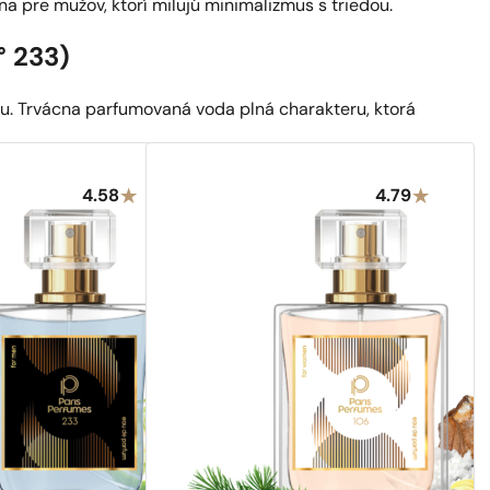
lna pre mužov, ktorí milujú minimalizmus s triedou.
° 233)
ou. Trvácna parfumovaná voda plná charakteru, ktorá
4.58
4.79