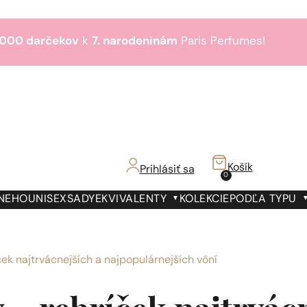
000 darčekov
k
7. narodeninám
Paris Perfumes!
Bestsellery
3+1
zdarma
€!
000 darčekov
k
7. narodeninám
Paris Perfumes!
Bestsellery
3+1
zdarma
Košík
Prihlásiť sa
0
€!
000 darčekov
k
7. narodeninám
Paris Perfumes!
 NEHO
UNISEX
SADY
EKVIVALENTY
KOLEKCIE
PODĽA TYPU
Bestsellery
3+1
zdarma
€!
k najtrvácnejších a najpopulárnejších vôní