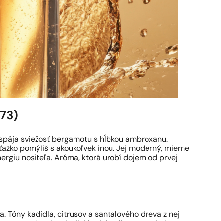
 73)
 spája sviežosť bergamotu s hĺbkou ambroxanu.
 ťažko pomýliš s akoukoľvek inou. Jej moderný, mierne
rgiu nositeľa. Aróma, ktorá urobí dojem od prvej
 Tóny kadidla, citrusov a santalového dreva z nej