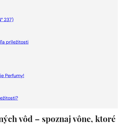
N° 237)
 príležitosti
ie Perfumy!
ežitosti?
ých vôd – spoznaj vône, ktoré