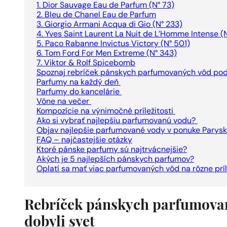
1. Dior Sauvage Eau de Parfum (N° 73)
2. Bleu de Chanel Eau de Parfum
3. Giorgio Armani Acqua di Gio (N° 233)
4. Yves Saint Laurent La Nuit de L’Homme Intense (
5. Paco Rabanne Invictus Victory (N° 501)
6. Tom Ford For Men Extreme (N° 343)
7. Viktor & Rolf Spicebomb
Spoznaj rebríček pánskych parfumovaných vôd podľa
Parfumy na každý deň
Parfumy do kancelárie
Vône na večer
Kompozície na výnimočné príležitosti
Ako si vybrať najlepšiu parfumovanú vodu?
Objav najlepšie parfumované vody v ponuke Parysk
FAQ – najčastejšie otázky
Ktoré pánske parfumy sú najtrvácnejšie?
Akých je 5 najlepších pánskych parfumov?
Oplatí sa mať viac parfumovaných vôd na rôzne príl
Rebríček pánskych parfumovan
dobyli svet