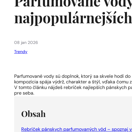
Parfumované vody 
najpopulárnejších
08 jan 2026
Trendy
Parfumované vody sú doplnok, ktorý sa skvele hodí do k
kompozícia spája výdrž, charakter a štýl, vďaka čomu 
V tomto článku nájdeš rebríček najlepších pánskych pa
pre seba.
Obsah
Rebríček pánskych parfumovaných vôd – spoznaj vô