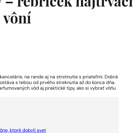
– rebríček najtrvácn
 vôní
ancelárie, na rande aj na stretnutie s priateľmi. Dobrá
zostáva s tebou od prvého streknutia až do konca dňa.
rfumovaných vôd aj praktické tipy, ako si vybrať vôňu
ne, ktoré dobyli svet