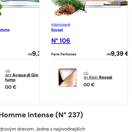
Inšpirované
rofumo
Reveal
N° 106
9,39
€
9,39
€
ml
Paris Perfumes
ml
riginál
originál
Armani
Acqua di Gio
Calvin Klein
Reveal
Profumo
54,00
€
83,00
€
L’Homme Intense (N° 237)
drovým drevom. Jedna z najzvodnejších