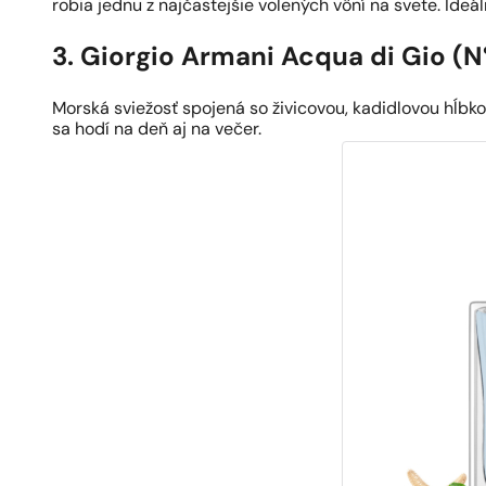
robia jednu z najčastejšie volených vôní na svete. Ideá
3. Giorgio Armani Acqua di Gio (N
Morská sviežosť spojená so živicovou, kadidlovou hĺbk
sa hodí na deň aj na večer.