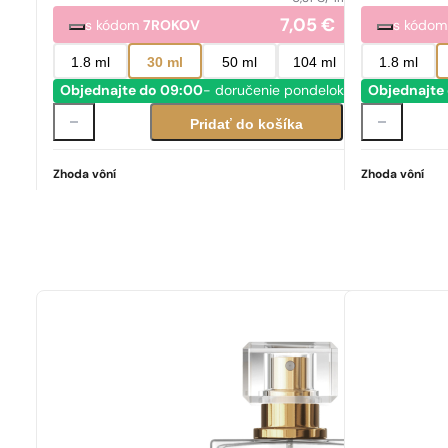
7,05
€
s kódom
7ROKOV
s kódo
1.8 ml
30 ml
50 ml
104 ml
1.8 ml
Objednajte do 09:00
- doručenie pondelok
Objednajte
Pridať do košíka
Zhoda vôní
Zhoda vôní
Ideálna zhoda
Donna Born In Roma
77,00
€