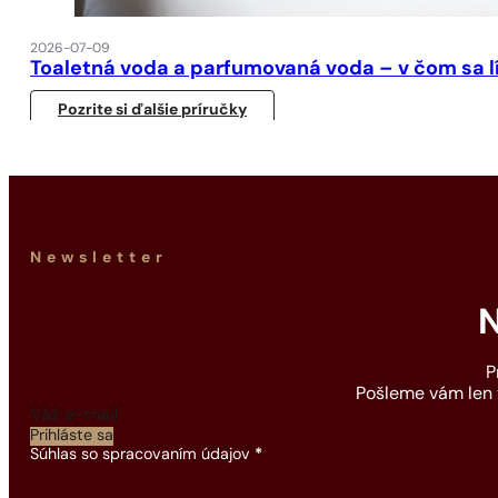
2026-07-09
Toaletná voda a parfumovaná voda – v čom sa l
Pozrite si ďalšie príručky
Newsletter
N
P
Pošleme vám len t
Section
Prihláste sa
Súhlas so spracovaním údajov
*