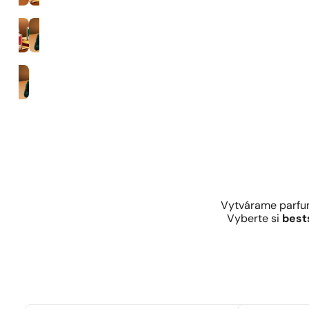
35% koncentrácia vône
Muži
Vytvárame parfum
Vyberte si
best