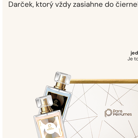
Darček, ktorý vždy zasiahne do čiern
jed
Je t