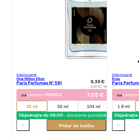
Inšpirované
Inšpirované
One Milion Elixir
Eros
9,39
€
Paris Perfumes N° 591
Paris Perfum
0,31
€
/ 1ml
7,05
€
s kódom
7ROKOV
s kódo
30 ml
50 ml
104 ml
1.8 ml
Objednajte do 09:00
- doručenie pondelok
Objednajte
Pridať do košíka