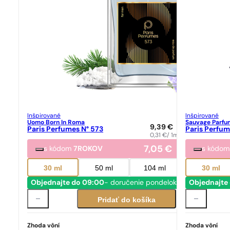
Inšpirované
Inšpirované
Uomo Born In Roma
Sauvage Parfu
9,39
€
Paris Perfumes N° 573
Paris Perfum
0,31
€
/ 1ml
7,05
€
s kódom
7ROKOV
s kódo
30 ml
50 ml
104 ml
30 ml
Objednajte do 09:00
- doručenie pondelok
Objednajte
Pridať do košíka
Zhoda vôní
Zhoda vôní