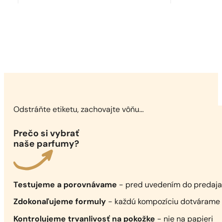
Ideálna zhoda
Uomo Born In Roma
164,00
€
Odstráňte etiketu, zachovajte vôňu...
Prečo si vybrať
naše parfumy?
Testujeme a porovnávame
- pred uvedením do predaj
Zdokonaľujeme formuly
- každú kompozíciu dotvárame 
Kontrolujeme trvanlivosť na pokožke
- nie na papieri