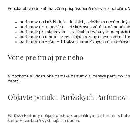
Ponuka obchodu zahŕňa vône prispôsobené rôznym situáciám. 
parfumov na každý deň
– ľahkých, sviežich a nenápadnýc
parfumov do kancelárie
– diskrétnych vôní, ktoré nepôsob
parfumov pre aktívnych
– sviežich a trvácnych kompozícií
parfumov na rande
– zmyselných a zaujímavých vôní, ktor
parfumov na večer
– hlbokých, intenzívnych vôní ideálnych
Vône pre ňu aj pre neho
V obchode sú dostupné
dámske parfumy
aj
pánske parfumy
v š
naraz.
Objavte ponuku Parížskych Parfumov –
Parížske Parfumy spájajú prístup k originálnym parfumom s bohat
kompozície, ktoré vystihujú ich ducha.