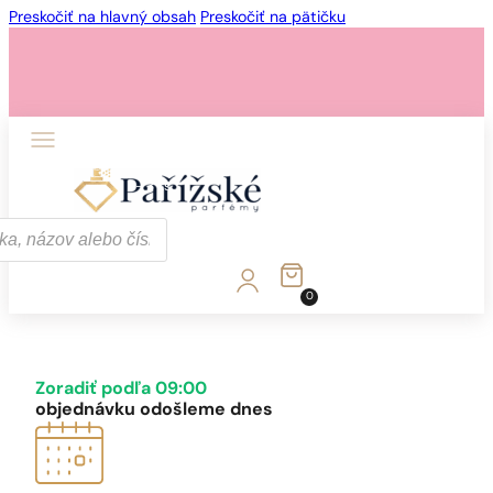
Preskočiť na hlavný obsah
Preskočiť na pätičku
1 - 3 ks.
4 ks. za
0,01 €!
0
1 - 3 ks.
4 ks. za
0,01 €!
Zoradiť podľa 09:00
objednávku odošleme dnes