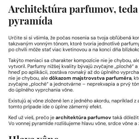
Architektúra parfumov, teda
pyramída
Určite si si všimla, že počas nosenia sa tvoja obľúbená 
takzvaným vonným tónom, ktoré tvoria jednotlivé parfumy. 
po chvíli môže stať viac kvetinovou a na konci dňa blízko
Takýto meniaci sa charakter kompozície nie je chybou, al
vytvoril. Parfumy nižšej kvality bývajú zvyčajne „ploché“ 
hneď po aplikácii, zostáva rovnaký až do úplného vyprch
nie je chybou, ale
dôkazom majstrovstva parfuméra
, k
zvyčajne „ploché“ a jednotvárne – neprekvapia a prvý tón,
do úplného vyprchania vône.
Existujú aj vône zložené len z jedného akordu, napríklad z 
tomto prípade ide o úplne zámerný efekt.
Keď už vieš, prečo je
architektúra parfumov
taká dôležit
Vo vonnej pyramíde rozlišujeme hlavu vône, srdce vône a 