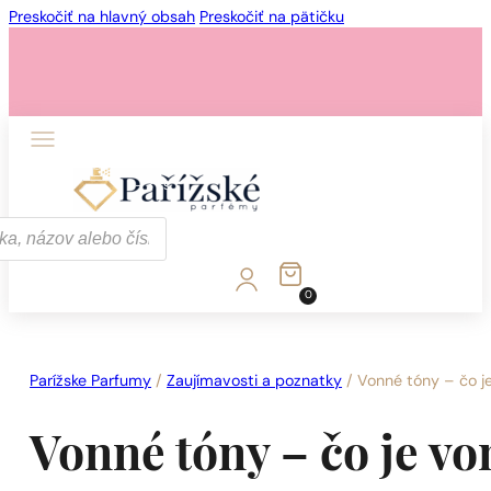
Preskočiť na hlavný obsah
Preskočiť na pätičku
1 - 3 ks.
4 ks. za
0,01 €!
0
1 - 3 ks.
4 ks. za
0,01 €!
Parížske Parfumy
/
Zaujímavosti a poznatky
/
Vonné tóny – čo j
Vonné tóny – čo je 