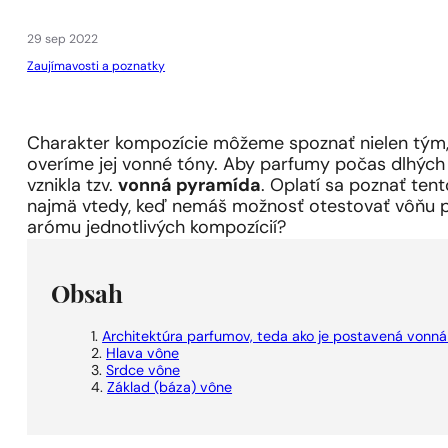
1 - 3 ks.
4 ks. za
0,01 €!
29 sep 2022
Zaujímavosti a poznatky
Charakter kompozície môžeme spoznať nielen tým, ž
overíme jej vonné tóny. Aby parfumy počas dlhých 
vznikla tzv.
vonná pyramída
. Oplatí sa poznať te
najmä vtedy, keď nemáš možnosť otestovať vôňu p
arómu jednotlivých kompozícií?
Obsah
Architektúra parfumov, teda ako je postavená vonn
Hlava vône
Srdce vône
Základ (báza) vône