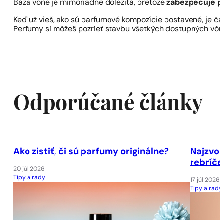
Báza vône je mimoriadne dôležitá, pretože
zabezpečuje 
Keď už vieš, ako sú parfumové kompozície postavené, je 
Perfumy si môžeš pozrieť stavbu všetkých dostupných vôní
Odporúčané články
Ako zistiť, či sú parfumy originálne?
Najzvo
rebríč
20 júl 2026
Tipy a rady
17 júl 2026
Tipy a rad