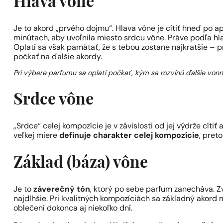
Hlava vône
Je to akord „prvého dojmu“. Hlava vône je cítiť hneď po a
minútach, aby uvoľnila miesto srdcu vône. Práve podľa hl
Oplatí sa však pamätať, že s tebou zostane najkratšie – p
počkať na ďalšie akordy.
Pri výbere parfumu sa oplatí počkať, kým sa rozvinú ďalšie von
Srdce vône
„Srdce“ celej kompozície je v závislosti od jej výdrže cítiť
veľkej miere
definuje charakter celej kompozície
, pret
Základ (báza) vône
Je to
záverečný tón
, ktorý po sebe parfum zanecháva. Zv
najdlhšie. Pri kvalitných kompozíciách sa základný akord 
oblečení dokonca aj niekoľko dní.