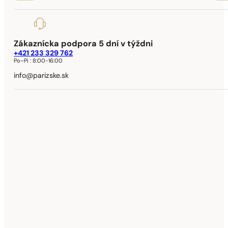
Zákaznícka podpora 5 dní v týždni
+421 233 329 762
Po–Pi :
8:00-16:00
info@parizske.sk