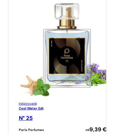
Inšpirované
Cool Water Edt
N° 25
9,39
€
Paris Perfumes
ml