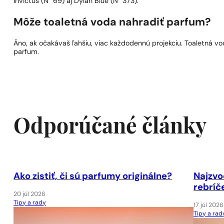
Invictus (N° 69) aj Dylan Blue (N° 373).
Môže toaletná voda nahradiť parfum?
Áno, ak očakávaš ľahšiu, viac každodennú projekciu. Toaletná vod
parfum.
Odporúčané články
Ako zistiť, či sú parfumy originálne?
Najzvo
rebríč
20 júl 2026
Tipy a rady
17 júl 2026
Tipy a rad