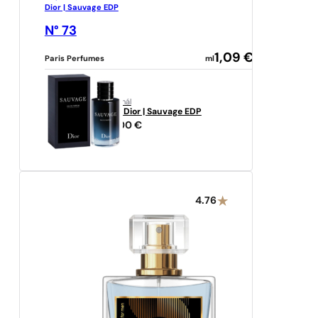
Dior | Sauvage EDP
N° 73
1,09
€
Paris Perfumes
ml
originál
Dior
Dior | Sauvage EDP
91,00
€
4.76