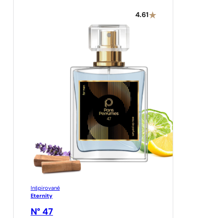
4.61
Inšpirované
Eternity
N° 47