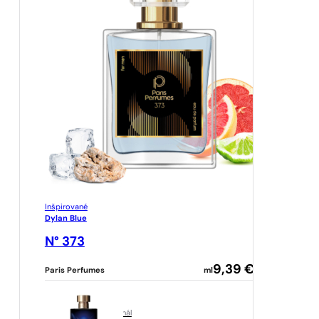
Inšpirované
Dylan Blue
N° 373
9,39
€
Paris Perfumes
ml
originál