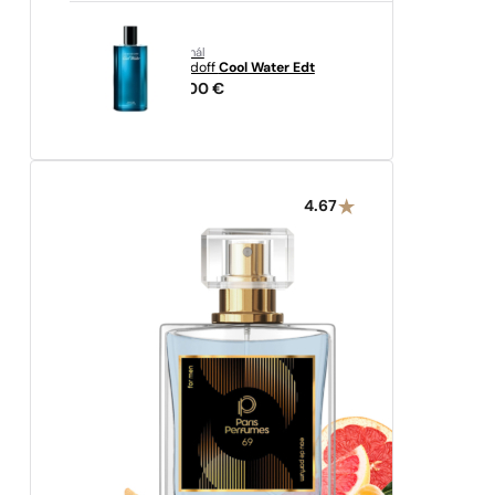
originál
Davidoff
Cool Water Edt
28,00
€
4.67