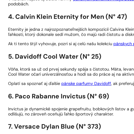
podobách.
4. Calvin Klein Eternity for Men (N° 47)
Eternity je jedna z najrozpoznateľnejších kompozícií Calvina Kle
ľahkosti, ktorý dokonale sedí mužom, čo majú radi čistotu a disk
Ak ti tento štýl vyhovuje, pozri si aj celú našu kolekciu
pánskych 
5. Davidoff Cool Water (N° 25)
Vôňa, ktorá sa už od prvej sekundy spája s čistotou. Mäta, leva
Cool Water očarí univerzálnosťou a hodí sa do práce aj na aktív
Oplatí sa spoznať aj ďalšie
pánske parfumy Davidoff
, ak preferu
6. Paco Rabanne Invictus (N° 69)
Invictus je dynamické spojenie grapefruitu, bobkových listov a g
odlišujú, no zároveň oceňujú ľahko športový charakter.
7. Versace Dylan Blue (N° 373)