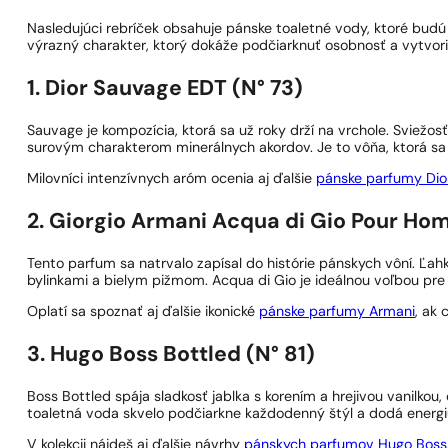
Nasledujúci rebríček obsahuje pánske toaletné vody, ktoré bud
výrazný charakter, ktorý dokáže podčiarknuť osobnosť a vytvor
1. Dior Sauvage EDT (N° 73)
Sauvage je kompozícia, ktorá sa už roky drží na vrchole. Sviež
surovým charakterom minerálnych akordov. Je to vôňa, ktorá sa s
Milovníci intenzívnych aróm ocenia aj ďalšie
pánske parfumy Dio
2. Giorgio Armani Acqua di Gio Pour H
Tento parfum sa natrvalo zapísal do histórie pánskych vôní. Ľah
bylinkami a bielym pižmom. Acqua di Gio je ideálnou voľbou pre 
Oplatí sa spoznať aj ďalšie ikonické
pánske parfumy Armani
, ak
3. Hugo Boss Bottled (N° 81)
Boss Bottled spája sladkosť jablka s korením a hrejivou vanilko
toaletná voda skvelo podčiarkne každodenný štýl a dodá energi
V kolekcii nájdeš aj ďalšie návrhy
pánskych parfumov Hugo Boss