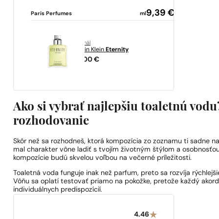
9,39
€
Paris Perfumes
ml
originál
Calvin Klein
Eternity
32,00
€
Ako si vybrať najlepšiu toaletnú vodu
rozhodovanie
Skôr než sa rozhodneš, ktorá kompozícia zo zoznamu ti sadne naj
mal charakter vône ladiť s tvojím životným štýlom a osobnosťou.
kompozície budú skvelou voľbou na večerné príležitosti.
Toaletná voda funguje inak než parfum, preto sa rozvíja rýchlejši
Vôňu sa oplatí testovať priamo na pokožke, pretože každý akord s
individuálnych predispozícií.
4.46