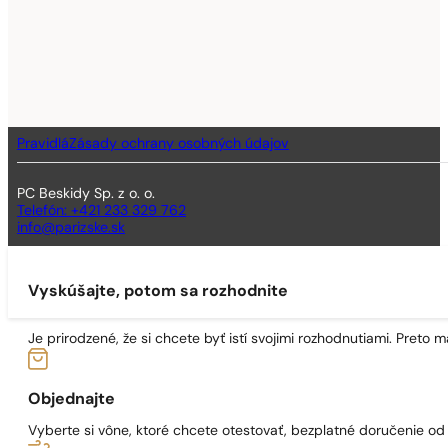
Pravidlá
Zásady ochrany osobných údajov
PC Beskidy Sp. z o. o.
Telefón: +421 233 329 762
info@parizske.sk
Vyskúšajte, potom sa rozhodnite
Je prirodzené, že si chcete byť istí svojimi rozhodnutiami. Preto
Objednajte
Vyberte si vône, ktoré chcete otestovať, bezplatné doručenie o