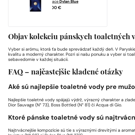
Versace
Dylan Blue
82,00
€
Objav kolekciu pánskych toaletných 
Vyber si arómu, ktorá ťa bude sprevádzať každý deň. V Parysk
kvalitu a moderný charakter. Pozri si našu ponuku a vyber si toa
sebavedomie v každej situácii.
FAQ – najčastejšie kladené otázky
Aké sú najlepšie toaletné vody pre muž
Najlepšie toaletné vody spájajú výdrž, výrazný charakter a zlade
Dior Sauvage (N° 73), Boss Bottled (N° 81) či Acqua di Gio.
Ktoré pánske toaletné vody sú najtrvácn
Najtrvácnejšie kompozície sú tie s výraznými drevitými a aroma