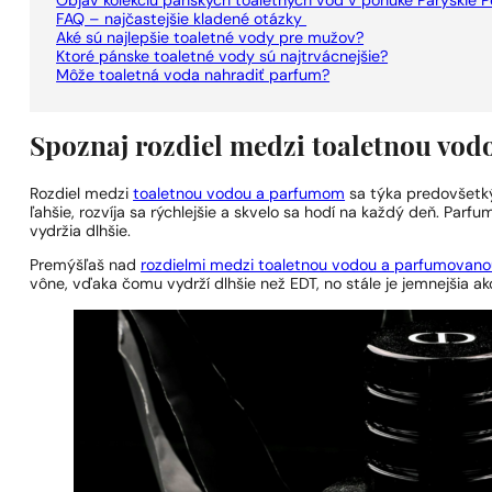
Objav kolekciu pánskych toaletných vôd v ponuke Paryskie 
FAQ – najčastejšie kladené otázky
Aké sú najlepšie toaletné vody pre mužov?
Ktoré pánske toaletné vody sú najtrvácnejšie?
Môže toaletná voda nahradiť parfum?
Spoznaj rozdiel medzi toaletnou vo
Rozdiel medzi
toaletnou vodou a parfumom
sa týka predovšetký
ľahšie, rozvíja sa rýchlejšie a skvelo sa hodí na každý deň. Parf
vydržia dlhšie.
Premýšľaš nad
rozdielmi medzi toaletnou vodou a parfumovan
vône, vďaka čomu vydrží dlhšie než EDT, no stále je jemnejšia ak