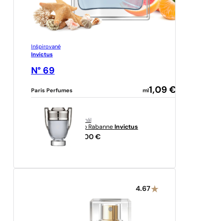
Inšpirované
Invictus
N° 69
1,09
€
Paris Perfumes
ml
originál
Paco Rabanne
Invictus
70,00
€
4.67