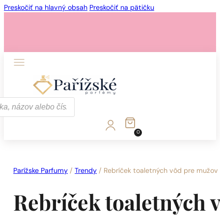
Preskočiť na hlavný obsah
Preskočiť na pätičku
1 - 3 ks.
4 ks. za
0,01 €!
0
1 - 3 ks.
4 ks. za
0,01 €!
Parížske Parfumy
/
Trendy
/
Rebríček toaletných vôd pre mužov 
Rebríček toaletných 