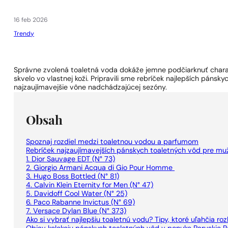
1 - 3 ks.
4 ks. za
0,01 €!
16 feb 2026
Trendy
Správne zvolená toaletná voda dokáže jemne podčiarknuť charakte
skvelo vo vlastnej koži. Pripravili sme rebríček najlepších páns
najzaujímavejšie vône nadchádzajúcej sezóny.
Obsah
Spoznaj rozdiel medzi toaletnou vodou a parfumom
Rebríček najzaujímavejších pánskych toaletných vôd pre mu
1. Dior Sauvage EDT (N° 73)
2. Giorgio Armani Acqua di Gio Pour Homme
3. Hugo Boss Bottled (N° 81)
4. Calvin Klein Eternity for Men (N° 47)
5. Davidoff Cool Water (N° 25)
6. Paco Rabanne Invictus (N° 69)
7. Versace Dylan Blue (N° 373)
Ako si vybrať najlepšiu toaletnú vodu? Tipy, ktoré uľahčia r