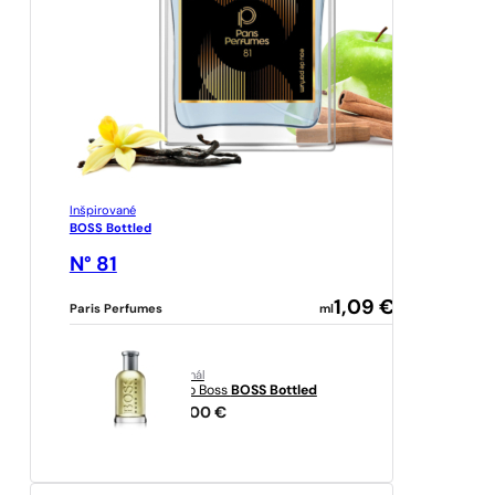
Inšpirované
BOSS Bottled
N° 81
1,09
€
Paris Perfumes
ml
originál
Hugo Boss
BOSS Bottled
40,00
€