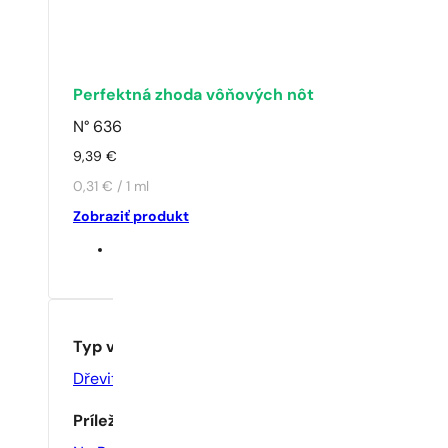
Perfektná zhoda vôňových nôt
N° 636
9,39
€
0,31 € / 1 ml
Zobraziť produkt
Typ vône
Dřevité
,
Květinové
Príležitosť