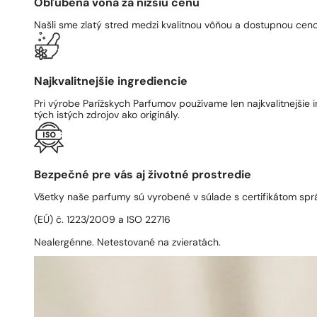
Obľúbená vôňa za nižšiu cenu
Našli sme zlatý stred medzi kvalitnou vôňou a dostupnou ceno
Najkvalitnejšie ingrediencie
Pri výrobe Parížskych Parfumov používame len najkvalitnejšie i
tých istých zdrojov ako originály.
Bezpečné pre vás aj životné prostredie
Všetky naše parfumy sú vyrobené v súlade s certifikátom spr
(EÚ) č. 1223/2009 a ISO 22716
Nealergénne. Netestované na zvieratách.