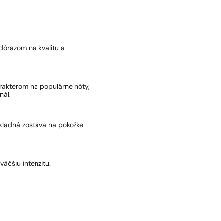
dôrazom na kvalitu a
arakterom na populárne nóty,
nál.
základná zostáva na pokožke
väčšiu intenzitu.