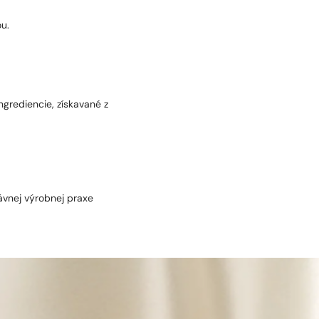
u.
ngrediencie, získavané z
ávnej výrobnej praxe