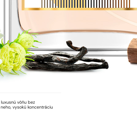
ť luxusnú vôňu bez
 neho, vysokú koncentráciu