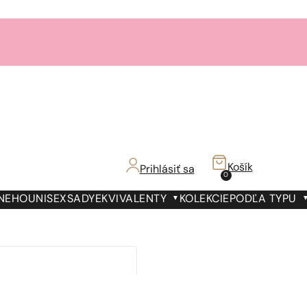
Košík
Prihlásiť sa
0
 NEHO
UNISEX
SADY
EKVIVALENTY
KOLEKCIE
PODĽA TYPU