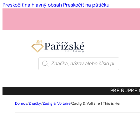
Preskočiť na hlavný obsah
Preskočiť na pätičku
Products
search
PRE ŇU
PRE
Domov
/
Značky
/
Zadig & Voltaire
/
Zadig & Voltaire | This is Her