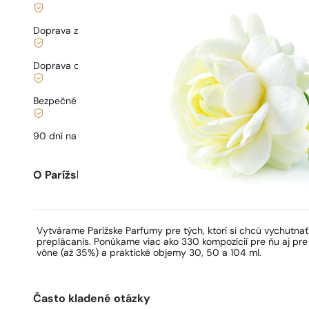
Her
Doprava zadarmo od
35 €
Doprava od
3,33 €
.
Bezpečné nakupovanie a platby
90 dní na
otestovanie
vône
O Parížskych Parfumoch
Vytvárame Parížske Parfumy pre tých, ktorí si chcú vychutna
preplácanis. Ponúkame viac ako 330 kompozícií pre ňu aj pre
vône (až 35%) a praktické objemy 30, 50 a 104 ml.
Často kladené otázky