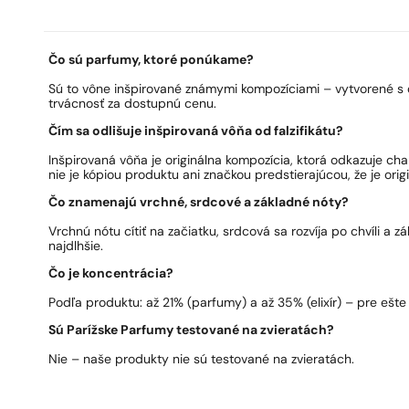
Čo sú parfumy, ktoré ponúkame?
Sú to vône inšpirované známymi kompozíciami – vytvorené s 
trvácnosť za dostupnú cenu.
Čím sa odlišuje inšpirovaná vôňa od falzifikátu?
Inšpirovaná vôňa je originálna kompozícia, ktorá odkazuje ch
nie je kópiou produktu ani značkou predstierajúcou, že je origi
Čo znamenajú vrchné, srdcové a základné nóty?
Vrchnú nótu cítiť na začiatku, srdcová sa rozvíja po chvíli a 
najdlhšie.
Čo je koncentrácia?
Podľa produktu: až 21% (parfumy) a až 35% (elixír) – pre ešte 
Sú Parížske Parfumy testované na zvieratách?
Nie – naše produkty nie sú testované na zvieratách.