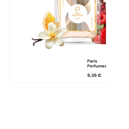
Paris
Perfumes
9,39
€