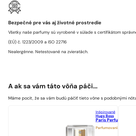
Bezpečné pre vás aj životné prostredie
Všetky naše parfumy sú vyrobené v súlade s certifikátom správn
(EÚ) č. 1223/2009 a ISO 22716
Nealergénne. Netestované na zvieratách.
A ak sa vám táto vôňa páči...
Máme pocit, že sa vám budú páčiť tieto vône s podobnými nót
Inšpirované
Hugo Boss
Paris Perfumes N° 
Parfumovanie 25%