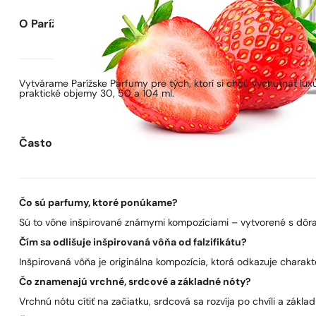
O Parížskych Parfumoch
Vytvárame Parížske Parfumy pre tých, ktorí si chcú vychutnať lu
praktické objemy 30, 50 a 104 ml.
Často kladené otázky
Čo sú parfumy, ktoré ponúkame?
Sú to vône inšpirované známymi kompozíciami – vytvorené s dôra
Čím sa odlišuje inšpirovaná vôňa od falzifikátu?
Inšpirovaná vôňa je originálna kompozícia, ktorá odkazuje charakt
Čo znamenajú vrchné, srdcové a základné nóty?
Vrchnú nótu cítiť na začiatku, srdcová sa rozvíja po chvíli a zákla