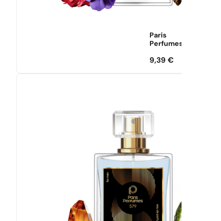
Paris
Perfumes
9,39
€