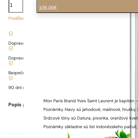
Mon
106,00
€
Paris
Predĺžený čas dodania
2,12
€
/ 1ml, vrátane DPH
|
Doprava zadarmo od
35 €
Doprava od
3,33 €
.
Bezpečné nakupovanie a platby
90 dní na
otestovanie
vône
Mon Paris Brand Yves Saint Laurent je kapitán 
Popis parfumu
Poznámky hlavy sú jahodové, malinové, hrušky,
Srdcové tóny sú Datura, pivonka, oranžový kvet,
Poznámky základne sú list indonézskeho pačuli,