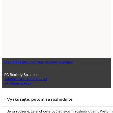
Pravidlá
Zásady ochrany osobných údajov
PC Beskidy Sp. z o. o.
Telefón: +421 233 329 762
info@parizske.sk
Vyskúšajte, potom sa rozhodnite
Je prirodzené, že si chcete byť istí svojimi rozhodnutiami. Preto