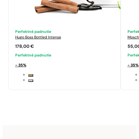
Perfektné padnutie
Perfe
Hugo Boss
Bottled Intense
Mosch
178,00
€
55,0
Perfektné padnutie
Perfe
- 35%
- 35%