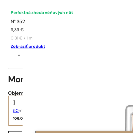
Perfektná zhoda vôňových nôt
N° 352
9,39
€
0,31 € / 1 ml
Zobraziť produkt
Mon Paris
Objem:
50
ml
106,00
€
množstvo