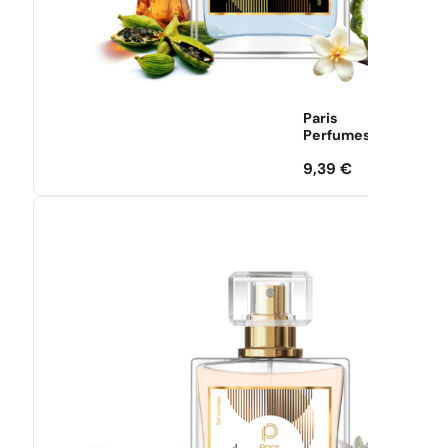
Paris
Perfumes
9,39
€