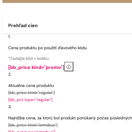
Prehľad cien
Cena produktu po použití zľavového kódu
*Zadajte kód v košíku.
i
[bb_price kind="promo"]
Aktuálna cena produktu
[bb_price kind="regular"]
[bb_pct type="regular"]
Najnižšia cena, za ktorú bol produkt ponúkaný počas poslednýc
[bb_price kind="omnibus"]