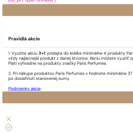
[bb_pct type="omnibus"]
Pravidlá akcie
1. Využite akciu
3+1
: pridajte do košíka minimálne 4 produkty P
vždy najlacnejší produkt z danej štvorice. Akciu môžete využiť o
Platí výhradne na produkty značky Paris Perfumes.
2. Pri nákupe produktov Paris Perfumes v hodnote minimálne 37
po dosiahnutí stanovenej sumy.
Podmienky akcie