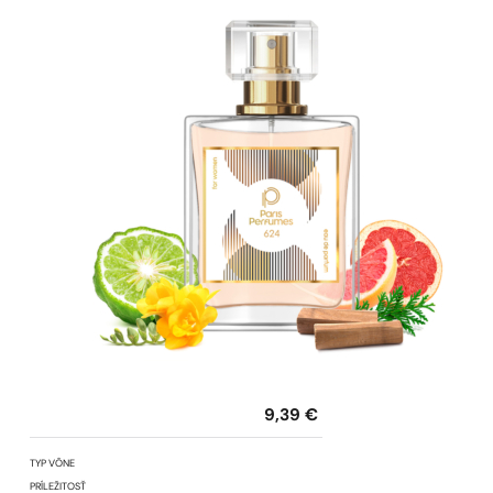
9,39
€
TYP VÔNE
PRÍLEŽITOSŤ