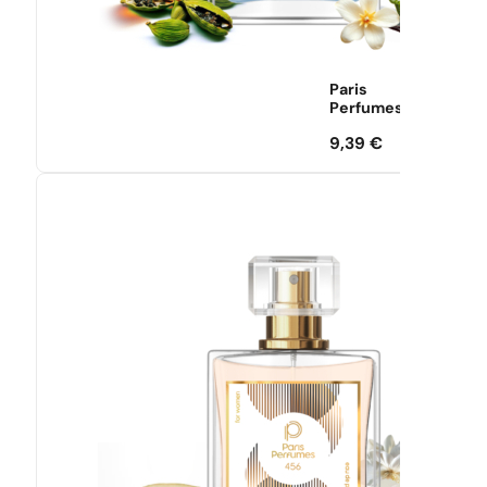
Paris
Perfumes
9,39
€