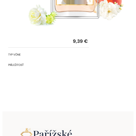
9,39
€
TYP VÔNE
PRÍLEŽITOSŤ