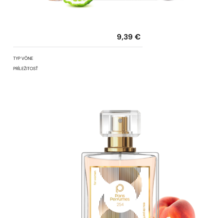
9,39
€
TYP VÔNE
PRÍLEŽITOSŤ