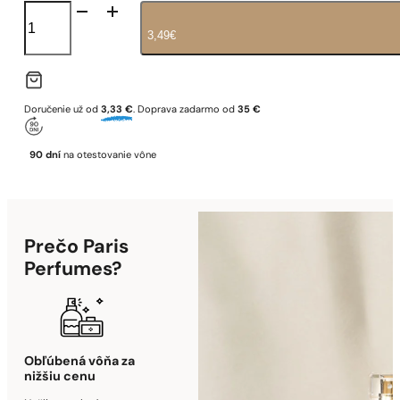
množstvo
N°1
3,49
€
Iconic
Doručenie už od
3,33 €
. Doprava zadarmo od
35 €
90 dní
na otestovanie vône
Prečo Paris
Perfumes?
Obľúbená vôňa za
nižšiu cenu