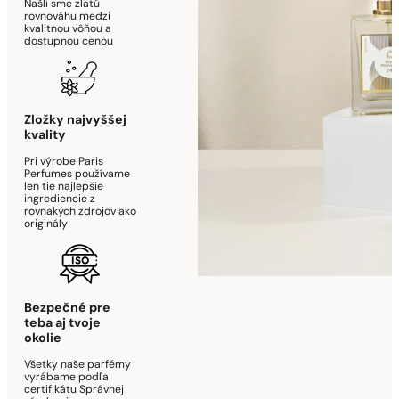
Našli sme zlatú
rovnováhu medzi
kvalitnou vôňou a
dostupnou cenou
Zložky najvyššej
kvality
Pri výrobe Paris
Perfumes používame
len tie najlepšie
ingrediencie z
rovnakých zdrojov ako
originály
Bezpečné pre
teba aj tvoje
okolie
Všetky naše parfémy
vyrábame podľa
certifikátu Správnej