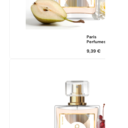
Paris
Perfumes
9,39
€