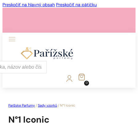
Preskočiť na hlavný obsah
Preskočiť na pätičku
0
Parížske Parfumy
/
Sady vzorků
/
N°1 Iconic
N°1 Iconic