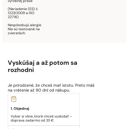
výrobnej praxe
(Nariadenie (ES) č.
1223/2009 a ISO
22716)
Nespôsobujú alergie.
Nie sú testované na
zvieratách.
Vyskúšaj a až potom sa
rozhodni
Je prirodzené, že chceš mať istotu. Preto máš
na vrátenie až 90 dní od nákupu.
1. Objednaj
Vyber si vône, ktoré chceš vyskúšať –
doprava zadarmo od 35 €