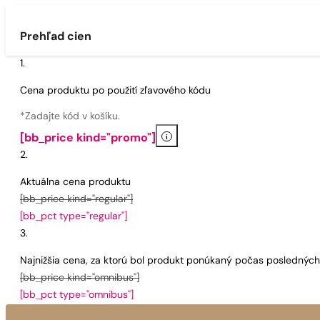
Prehľad cien
Cena produktu po použití zľavového kódu
*Zadajte kód v košíku.
i
[bb_price kind="promo"]
Aktuálna cena produktu
[bb_price kind="regular"]
[bb_pct type="regular"]
Najnižšia cena, za ktorú bol produkt ponúkaný počas poslednýc
[bb_price kind="omnibus"]
[bb_pct type="omnibus"]