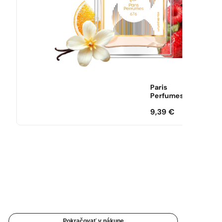
Paris
Perfumes
9,39
€
Pokračovať v nákupe