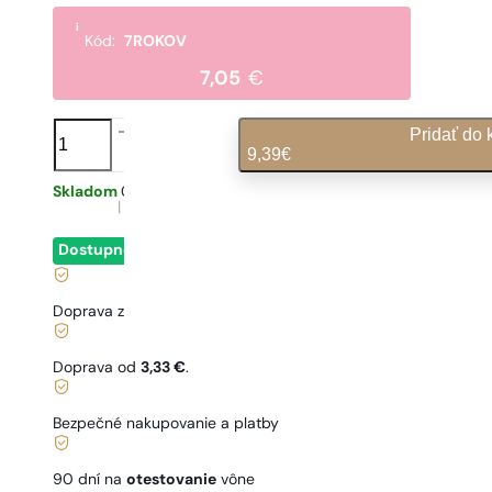
i
Kód:
7ROKOV
7,05
€
množstvo
Pridať do 
N°
9,39
€
541
Skladom
0,31
€
/ 1ml, vrátane DPH
|
Dostupné
- okamžité odoslanie
Doprava zadarmo od
35 €
Doprava od
3,33 €
.
Bezpečné nakupovanie a platby
90 dní na
otestovanie
vône