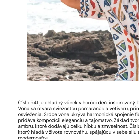
Číslo 541 je chladný vánek v horúci deň, inšpirovaný D
Vôňa sa otvára sviežosťou pomaranče a vetiveru, prin
osvieženia. Srdce vône ukrýva harmonické spojenie fial
pridáva kompozícii eleganciu a tajomstvo. Základ tvor
ambru, ktoré dodávajú celku hĺbku a zmyselnosť. Čísl
ktorý hľadá v živote rovnováhu, spájajúcu v sebe silu 
modernosťou.