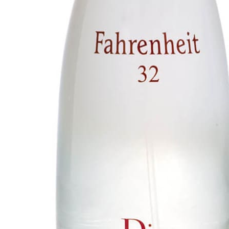
-
21
%