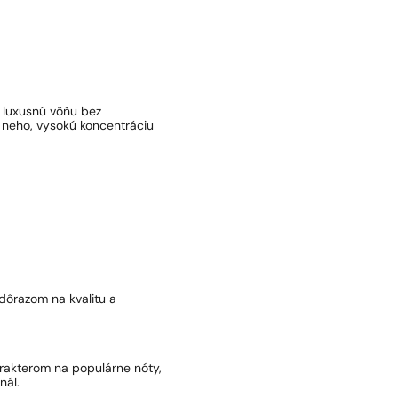
ť luxusnú vôňu bez
 neho, vysokú koncentráciu
dôrazom na kvalitu a
arakterom na populárne nóty,
nál.