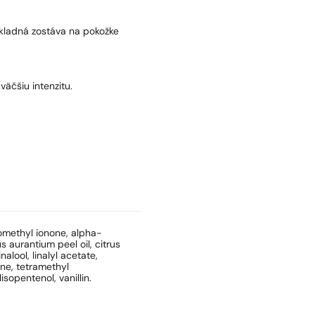
základná zostáva na pokožke
väčšiu intenzitu.
somethyl ionone, alpha-
us aurantium peel oil, citrus
nalool, linalyl acetate,
ene, tetramethyl
opentenol, vanillin.