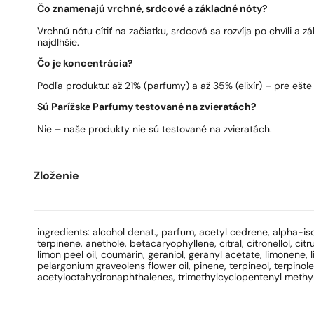
Čo znamenajú vrchné, srdcové a základné nóty?
Vrchnú nótu cítiť na začiatku, srdcová sa rozvíja po chvíli a 
najdlhšie.
Čo je koncentrácia?
Podľa produktu: až 21% (parfumy) a až 35% (elixír) – pre ešte 
Sú Parížske Parfumy testované na zvieratách?
Nie – naše produkty nie sú testované na zvieratách.
Zloženie
ingredients: alcohol denat., parfum, acetyl cedrene, alpha-i
terpinene, anethole, betacaryophyllene, citral, citronellol, citr
limon peel oil, coumarin, geraniol, geranyl acetate, limonene, li
pelargonium graveolens flower oil, pinene, terpineol, terpinol
acetyloctahydronaphthalenes, trimethylcyclopentenyl methylis