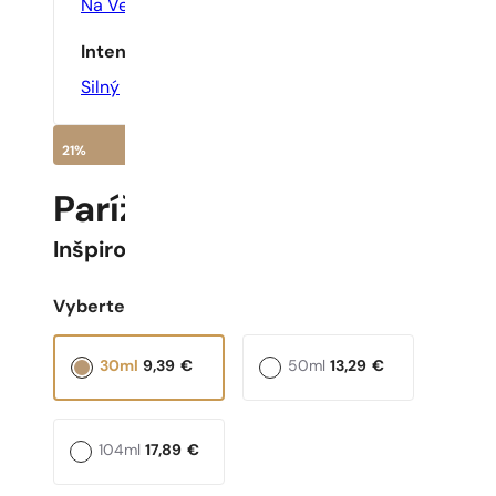
Na Večer
Intenzita
Silný
21%
Parížske Parfumy N° 541 
Inšpirované
Fahrenheit 32
Vyberte objem:
30ml
9,39
€
50ml
13,29
€
104ml
17,89
€