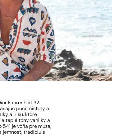
ior Fahrenheit 32.
ášajúc pocit čistoty a
ky a irisu, ktoré
ia teplé tóny vanilky a
o 541 je vôňa pre muža,
a jemnosť, tradíciu s