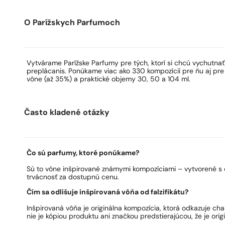
O Parížskych Parfumoch
Vytvárame Parížske Parfumy pre tých, ktorí si chcú vychutna
preplácanis. Ponúkame viac ako 330 kompozícií pre ňu aj pre
vône (až 35%) a praktické objemy 30, 50 a 104 ml.
Často kladené otázky
Čo sú parfumy, ktoré ponúkame?
Sú to vône inšpirované známymi kompozíciami – vytvorené s 
trvácnosť za dostupnú cenu.
Čím sa odlišuje inšpirovaná vôňa od falzifikátu?
Inšpirovaná vôňa je originálna kompozícia, ktorá odkazuje ch
nie je kópiou produktu ani značkou predstierajúcou, že je origi