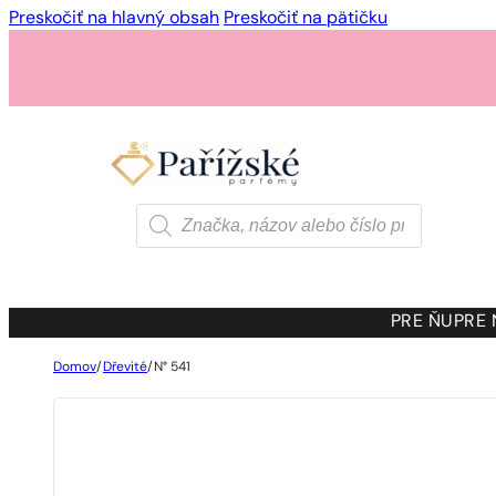
Preskočiť na hlavný obsah
Preskočiť na pätičku
Products
search
PRE ŇU
PRE
Domov
/
Dřevité
/
N° 541