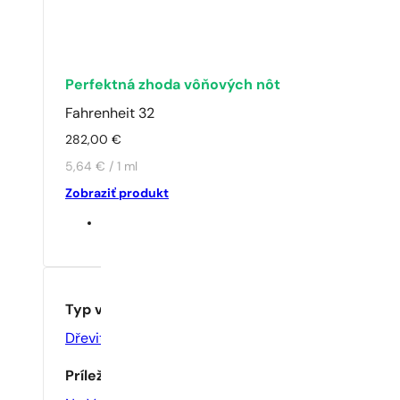
Perfektná zhoda vôňových nôt
Fahrenheit 32
282,00
€
5,64 € / 1 ml
Zobraziť produkt
Typ vône
Dřevité
,
Mošusové
,
Sladké
Príležitosť