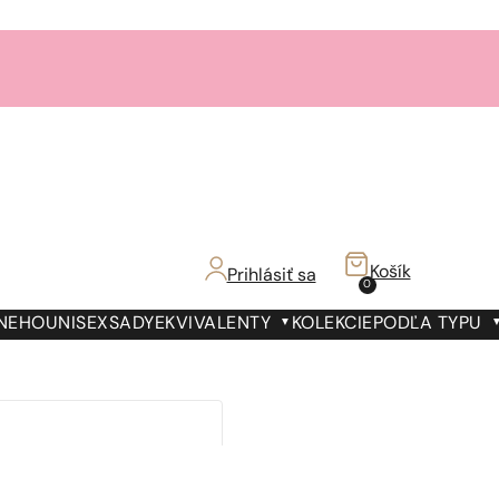
Košík
Prihlásiť sa
0
 NEHO
UNISEX
SADY
EKVIVALENTY
KOLEKCIE
PODĽA TYPU