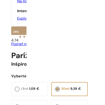
Na Rande
,
Na Večer
Intenzita
Explicitní
25%
4.74
Pozrieť recenzie
Parížske Parfumy N° 500
Inšpirované
Very Good Girl
Vyberte objem:
1.8ml
1,09
€
30ml
9,39
€