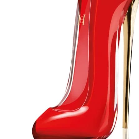
 -
25
%