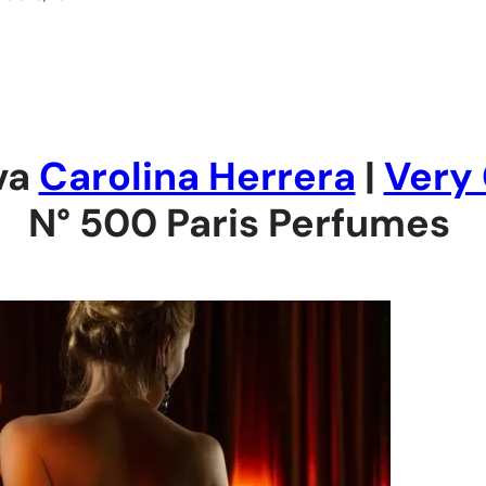
va
Carolina Herrera
|
Very 
N° 500 Paris Perfumes