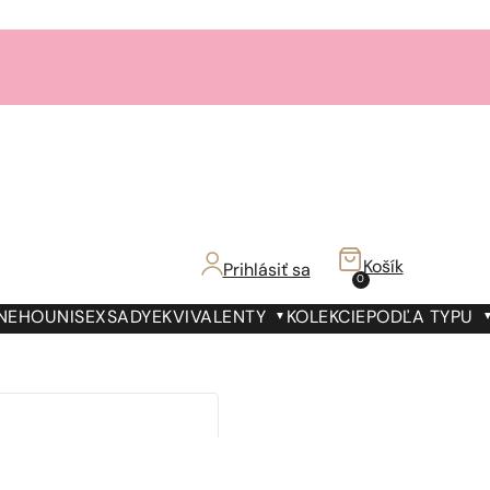
Košík
Prihlásiť sa
0
 NEHO
UNISEX
SADY
EKVIVALENTY
KOLEKCIE
PODĽA TYPU