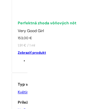
Perfektná zhoda vôňových nôt
Very Good Girl
153,00
€
1,91 € / 1 ml
Zobraziť produkt
Typ vône
Květinové
,
Ovocné
Príležitosť