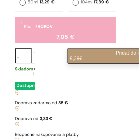
50ml
13,29
€
104ml
17,89
€
i
Kód:
7ROKOV
7,05
€
množstvo
Pridať do 
N°
9,39
€
500
Skladom
0,31
€
/ 1ml, vrátane DPH
|
Dostupné
- okamžité odoslanie
Doprava zadarmo od
35 €
Doprava od
3,33 €
.
Bezpečné nakupovanie a platby