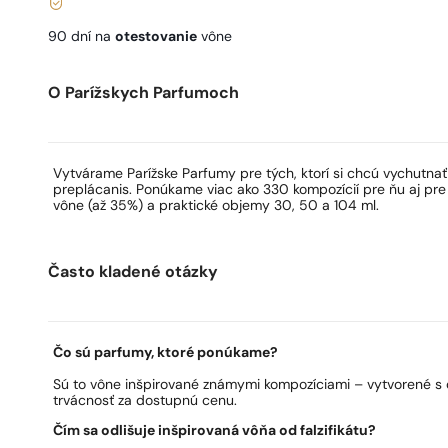
90 dní na
otestovanie
vône
O Parížskych Parfumoch
Vytvárame Parížske Parfumy pre tých, ktorí si chcú vychutna
preplácanis. Ponúkame viac ako 330 kompozícií pre ňu aj pre
vône (až 35%) a praktické objemy 30, 50 a 104 ml.
Často kladené otázky
Čo sú parfumy, ktoré ponúkame?
Sú to vône inšpirované známymi kompozíciami – vytvorené s 
trvácnosť za dostupnú cenu.
Čím sa odlišuje inšpirovaná vôňa od falzifikátu?