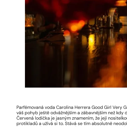
Parfémovaná voda Carolina Herrera Good Girl Very Go
váš pohyb ještě odvážnějším a zábavnějším než kdy dř
Červená lodička je jasným znamením, že její nositelk
protikladů a užívá si to. Stává se tím absolutně neodo