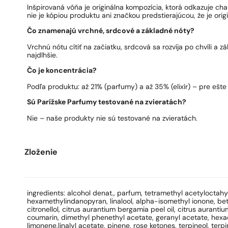
Inšpirovaná vôňa je originálna kompozícia, ktorá odkazuje ch
nie je kópiou produktu ani značkou predstierajúcou, že je origi
Čo znamenajú vrchné, srdcové a základné nóty?
Vrchnú nótu cítiť na začiatku, srdcová sa rozvíja po chvíli a 
najdlhšie.
Čo je koncentrácia?
Podľa produktu: až 21% (parfumy) a až 35% (elixír) – pre ešte 
Sú Parížske Parfumy testované na zvieratách?
Nie – naše produkty nie sú testované na zvieratách.
Zloženie
ingredients: alcohol denat., parfum, tetramethyl acetylocta
hexamethylindanopyran, linalool, alpha-isomethyl ionone, bet
citronellol, citrus aurantium bergamia peel oil, citrus aurantium 
coumarin, dimethyl phenethyl acetate, geranyl acetate, hexa
limonene,linalyl acetate, pinene, rose ketones, terpineol, terpin