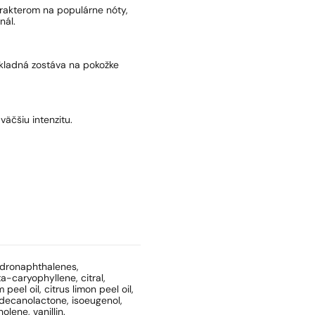
arakterom na populárne nóty,
nál.
základná zostáva na pokožke
väčšiu intenzitu.
hydronaphthalenes,
a-caryophyllene, citral,
peel oil, citrus limon peel oil,
decanolactone, isoeugenol,
olene, vanillin.