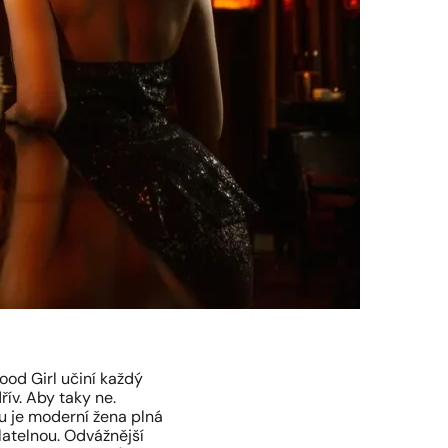
od Girl učiní každý
ív. Aby taky ne.
ou je moderní žena plná
latelnou. Odvážnější