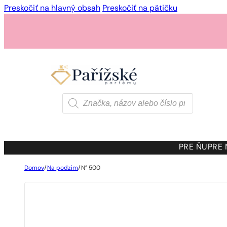
Preskočiť na hlavný obsah
Preskočiť na pätičku
Products
search
PRE ŇU
PRE
Domov
/
Na podzim
/
N° 500