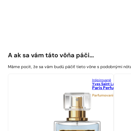
A ak sa vám táto vôňa páči...
Máme pocit, že sa vám budú páčiť tieto vône s podobnými nót
Inšpirované
Yves Saint Laurent
Paris Perfumes N° 1
Parfumovanie 21%