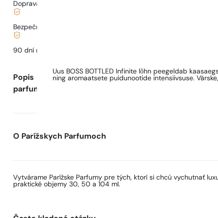
Doprava od
3,33 €
.
Bezpečné nakupovanie a platby
90 dní na
otestovanie
vône
Uus BOSS BOTTLED Infinite lõhn peegeldab kaasaegse
Popis
ning aromaatsete puidunootide intensiivsuse. Värske, 
parfumu
O Parížskych Parfumoch
Vytvárame Parížske Parfumy pre tých, ktorí si chcú vychutnať lu
praktické objemy 30, 50 a 104 ml.