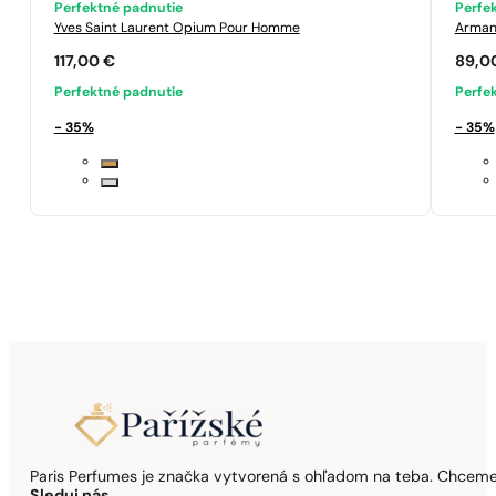
Perfektné padnutie
Perfe
Yves Saint Laurent
Opium Pour Homme
Arman
117,00
€
89,0
Perfektné padnutie
Perfe
- 35%
- 35%
Paris Perfumes je značka vytvorená s ohľadom na teba. Chceme,