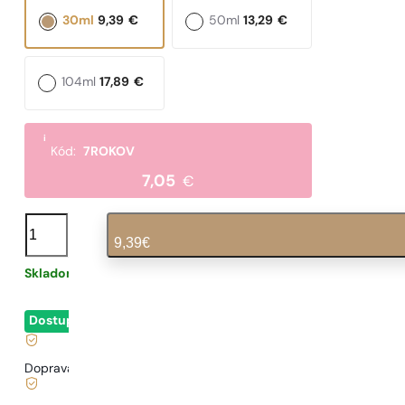
30ml
9,39
€
50ml
13,29
€
104ml
17,89
€
i
Kód:
7ROKOV
7,05
€
množstvo
N°
9,39
€
481
Skladom
0,31
€
/ 1ml, vrátane DPH
|
Dostupné
- okamžité odoslanie
Doprava zadarmo od
35 €