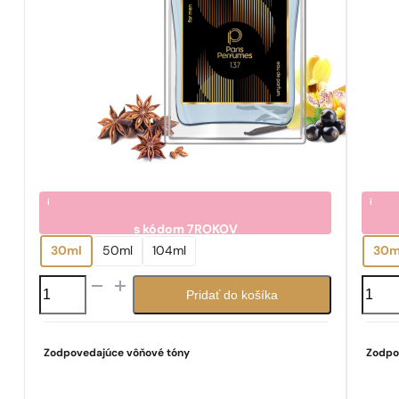
i
i
s kódom
7ROKOV
7.05
7.0
€
30ml
50ml
104ml
30m
množstvo
množs
Pridať do košíka
N°
N°
137
169
Zodpovedajúce vôňové tóny
Zodpo