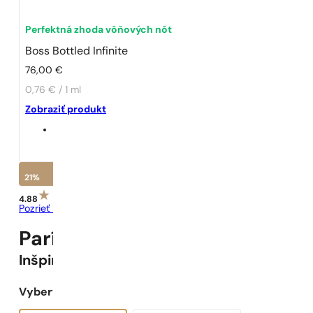
Perfektná zhoda vôňových nôt
Boss Bottled Infinite
76,00
€
0,76 € / 1 ml
Zobraziť produkt
21%
4.88
Pozrieť recenzie
Parížske Parfumy N° 481 -
21
%
Inšpirované
BOSS Bottled Infinite
Vyberte objem: