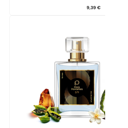
9,39
€