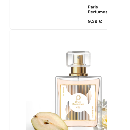
Paris
Perfumes
9,39
€