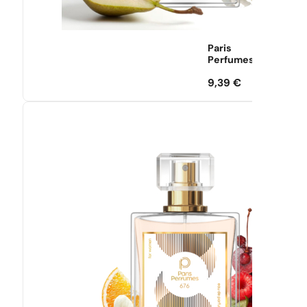
Paris
Perfumes
9,39
€