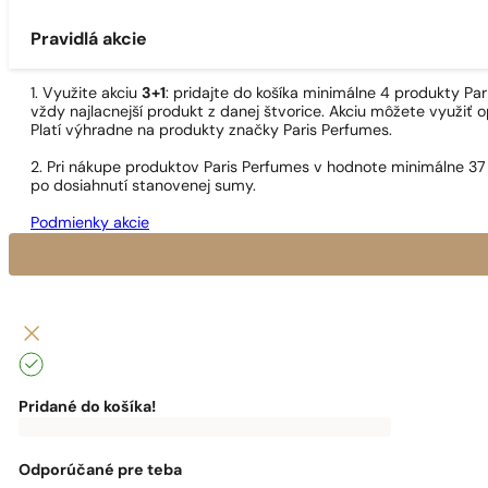
Pravidlá akcie
1. Využite akciu
3+1
: pridajte do košíka minimálne 4 produkty P
vždy najlacnejší produkt z danej štvorice. Akciu môžete využiť o
Platí výhradne na produkty značky Paris Perfumes.
2. Pri nákupe produktov Paris Perfumes v hodnote minimálne 37
po dosiahnutí stanovenej sumy.
Podmienky akcie
Pridané do košíka!
0
€
0,00
€
Do
dopravy
zadarmo
Odporúčané pre teba
ti