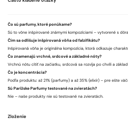
Často kladené otázky
Čo sú parfumy, ktoré ponúkame?
Sú to vône inšpirované známymi kompozíciami – vytvorené s dôra
Čím sa odlišuje inšpirovaná vôňa od falzifikátu?
Inšpirovaná vôňa je originálna kompozícia, ktorá odkazuje charakt
Čo znamenajú vrchné, srdcové a základné nóty?
Vrchnú nótu cítiť na začiatku, srdcová sa rozvíja po chvíli a zákla
Čo je koncentrácia?
Podľa produktu: až 21% (parfumy) a až 35% (elixír) – pre ešte väčš
Sú Parížske Parfumy testované na zvieratách?
Nie – naše produkty nie sú testované na zvieratách.
Zloženie