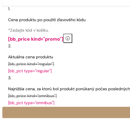
Cena produktu po použití zľavového kódu
*Zadajte kód v košíku.
i
[bb_price kind="promo"]
Aktuálna cena produktu
[bb_price kind="regular"]
[bb_pct type="regular"]
Najnižšia cena, za ktorú bol produkt ponúkaný počas poslednýc
[bb_price kind="omnibus"]
[bb_pct type="omnibus"]