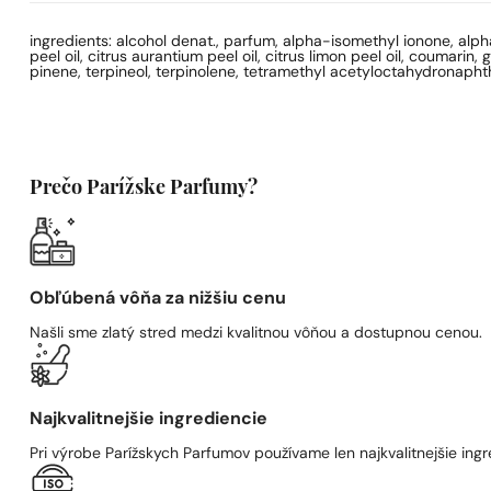
ingredients: alcohol denat., parfum, alpha-isomethyl ionone, alph
peel oil, citrus aurantium peel oil, citrus limon peel oil, coumarin,
pinene, terpineol, terpinolene, tetramethyl acetyloctahydronaphth
Prečo Parížske Parfumy?
Obľúbená vôňa za nižšiu cenu
Našli sme zlatý stred medzi kvalitnou vôňou a dostupnou cenou.
Najkvalitnejšie ingrediencie
Pri výrobe Parížskych Parfumov používame len najkvalitnejšie ingre