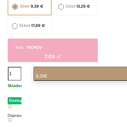
30ml
9,39
€
50ml
13,29
€
104ml
17,89
€
i
Kód:
7ROKOV
7,05
€
množstvo
N°
9,39
€
348
Skladom
0,31
€
/ 1ml, vrátane DPH
|
Dostupné
- okamžité odoslanie
Doprava zadarmo od
35 €