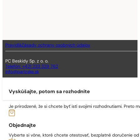
Pravidlá
Zásady ochrany osobných údajov
PC Beskidy Sp. z o. o.
Telefón: +421 233 329 762
info@parizske.sk
Vyskúšajte, potom sa rozhodnite
Je prirodzené, že si chcete byť istí svojimi rozhodnutiami. Preto
Objednajte
Vyberte si vône, ktoré chcete otestovať, bezplatné doručenie o