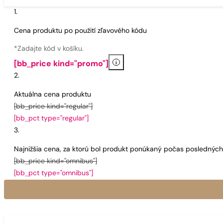
Cena produktu po použití zľavového kódu
*Zadajte kód v košíku.
i
[bb_price kind="promo"]
Aktuálna cena produktu
[bb_price kind="regular"]
[bb_pct type="regular"]
Najnižšia cena, za ktorú bol produkt ponúkaný počas poslednýc
[bb_price kind="omnibus"]
[bb_pct type="omnibus"]