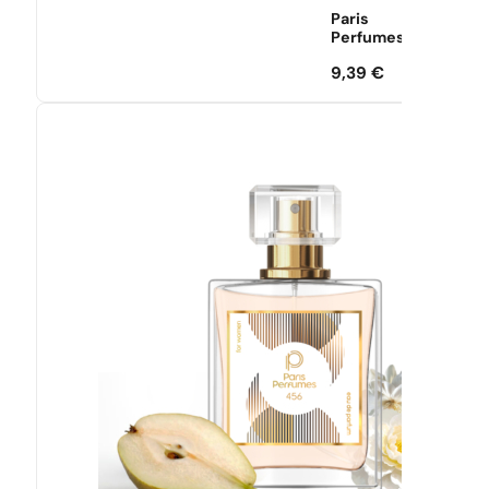
Paris
Perfumes
9,39
€