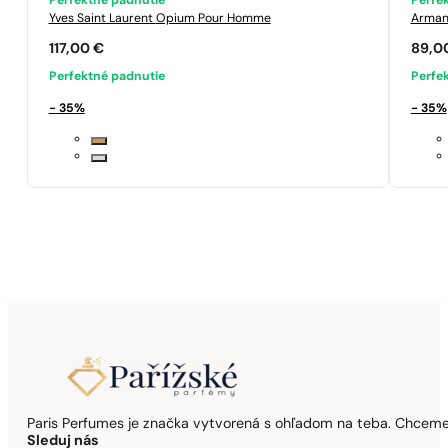
Perfektné padnutie
Perfe
Yves Saint Laurent
Opium Pour Homme
Arman
117,00
€
89,0
Perfektné padnutie
Perfe
- 35%
- 35%
Paris Perfumes je značka vytvorená s ohľadom na teba. Chceme,
Sleduj nás