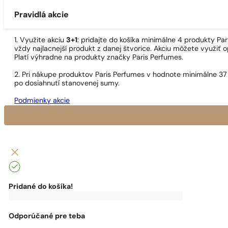
Pravidlá akcie
1. Využite akciu
3+1
: pridajte do košíka minimálne 4 produkty P
vždy najlacnejší produkt z danej štvorice. Akciu môžete využiť o
Platí výhradne na produkty značky Paris Perfumes.
2. Pri nákupe produktov Paris Perfumes v hodnote minimálne 37
po dosiahnutí stanovenej sumy.
Podmienky akcie
Pridané do košíka!
0
€
0,00
€
Do
dopravy
zadarmo
Odporúčané pre teba
ti
chýba: