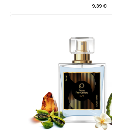
9,39
€