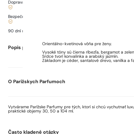
Doprava od
3,33 €
.
Bezpečné nakupovanie a platby
90 dní na
otestovanie
vône
Orientálno-kvetinová vôňa pre ženy.
Popis parfumu
Vysoké tóny sú čierna ríbezľa, bergamot a zelen
Srdce tvorí konvalinka a arabský jazmín.
Základom je céder, santalové drevo, vanilka a f
O Parížskych Parfumoch
Vytvárame Parížske Parfumy pre tých, ktorí si chcú vychutnať lu
praktické objemy 30, 50 a 104 ml.
Často kladené otázky