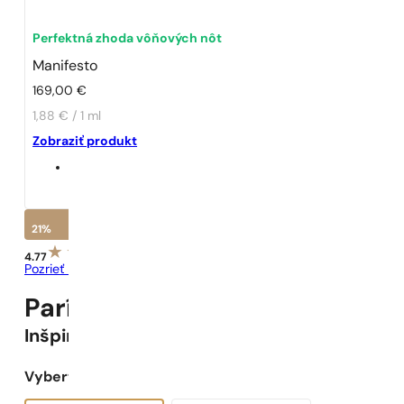
Perfektná zhoda vôňových nôt
Manifesto
169,00
€
1,88 € / 1 ml
Zobraziť produkt
21%
4.77
Pozrieť recenzie
Parížske Parfumy N° 348 -
21
Inšpirované
Manifesto
Vyberte objem: