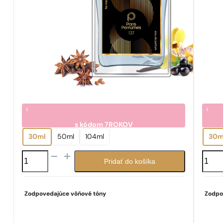
i
i
s kódom
7ROKOV
7.05
7.0
€
30ml
50ml
104ml
30m
množstvo
množs
Pridať do košíka
N°
N°
137
169
Zodpovedajúce vôňové tóny
Zodpo