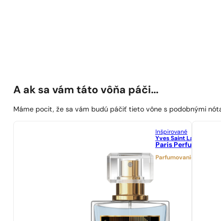
A ak sa vám táto vôňa páči...
Máme pocit, že sa vám budú páčiť tieto vône s podobnými nót
Inšpirované
Yves Saint Laurent
Paris Perfumes N° 1
Parfumovanie 21%