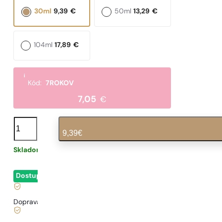
30ml
9,39
€
50ml
13,29
€
104ml
17,89
€
i
Kód:
7ROKOV
7,05
€
množstvo
N°
9,39
€
333
Skladom
0,31
€
/ 1ml, vrátane DPH
|
Dostupné
- okamžité odoslanie
Doprava zadarmo od
35 €