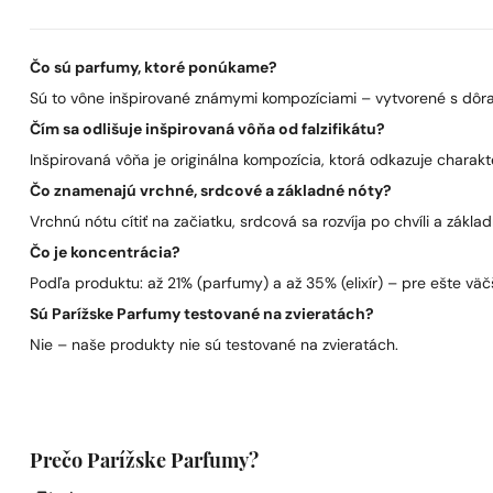
Čo sú parfumy, ktoré ponúkame?
Sú to vône inšpirované známymi kompozíciami – vytvorené s dôra
Čím sa odlišuje inšpirovaná vôňa od falzifikátu?
Inšpirovaná vôňa je originálna kompozícia, ktorá odkazuje charakt
Čo znamenajú vrchné, srdcové a základné nóty?
Vrchnú nótu cítiť na začiatku, srdcová sa rozvíja po chvíli a zákla
Čo je koncentrácia?
Podľa produktu: až 21% (parfumy) a až 35% (elixír) – pre ešte väčš
Sú Parížske Parfumy testované na zvieratách?
Nie – naše produkty nie sú testované na zvieratách.
Prečo Parížske Parfumy?