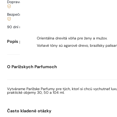
Doprava od
3,33 €
.
Bezpečné nakupovanie a platby
90 dní na
otestovanie
vône
Orientálna drevitá vôňa pre ženy a mužov.
Popis parfumu
Voňavé tóny sú agarové drevo, brazílsky palisan
O Parížskych Parfumoch
Vytvárame Parížske Parfumy pre tých, ktorí si chcú vychutnať lu
praktické objemy 30, 50 a 104 ml.
Často kladené otázky