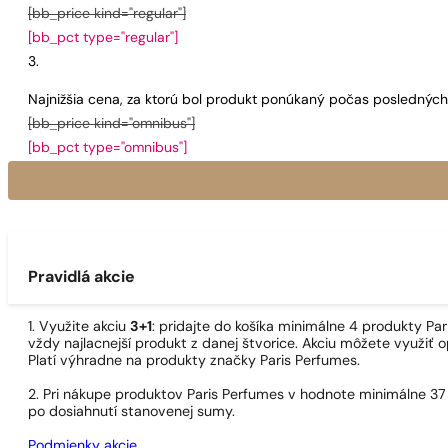
[bb_price kind="regular"]
[bb_pct type="regular"]
Najnižšia cena, za ktorú bol produkt ponúkaný počas poslednýc
[bb_price kind="omnibus"]
[bb_pct type="omnibus"]
Pravidlá akcie
1. Využite akciu
3+1
: pridajte do košíka minimálne 4 produkty P
vždy najlacnejší produkt z danej štvorice. Akciu môžete využiť o
Platí výhradne na produkty značky Paris Perfumes.
2. Pri nákupe produktov Paris Perfumes v hodnote minimálne 37
po dosiahnutí stanovenej sumy.
Podmienky akcie