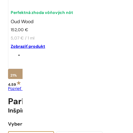
Perfektná zhoda vôňových nôt
Oud Wood
152,00
€
5,07 € / 1 ml
Zobraziť produkt
21%
4.59
Pozrieť recenzie
Parížske Parfumy N° 333 -
21
%
Inšpirované
Oud Wood
Vyberte objem: