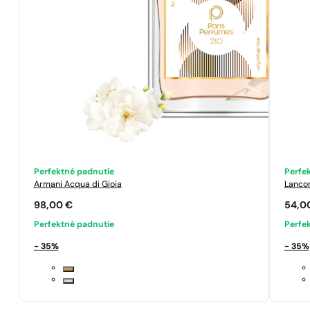
Perfektné padnutie
Perfe
Armani
Acqua di Gioia
Lanc
98,00
€
54,0
Perfektné padnutie
Perfe
- 35%
- 35%