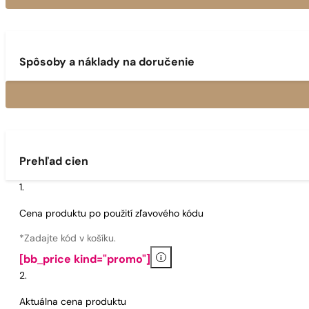
Spôsoby a náklady na doručenie
Prehľad cien
Cena produktu po použití zľavového kódu
*Zadajte kód v košíku.
i
[bb_price kind="promo"]
Aktuálna cena produktu