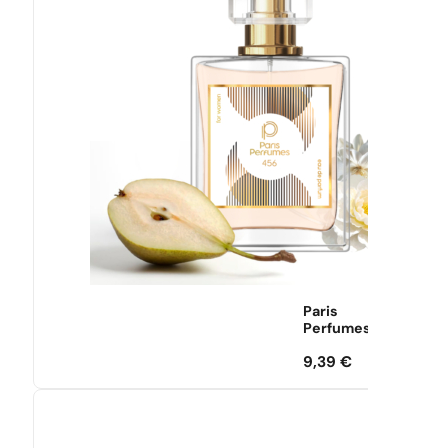
Paris
Perfumes
9,39
€