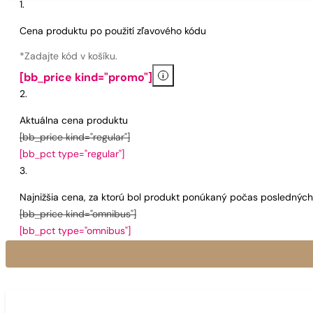
Cena produktu po použití zľavového kódu
*Zadajte kód v košíku.
i
[bb_price kind="promo"]
Aktuálna cena produktu
[bb_price kind="regular"]
[bb_pct type="regular"]
Najnižšia cena, za ktorú bol produkt ponúkaný počas poslednýc
[bb_price kind="omnibus"]
[bb_pct type="omnibus"]