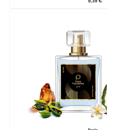
9,39
€