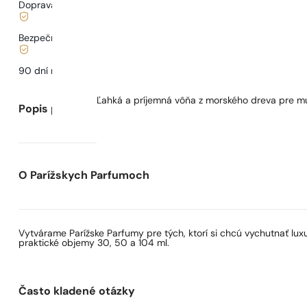
Doprava od
3,33 €
.
Bezpečné nakupovanie a platby
90 dní na
otestovanie
vône
Ľahká a príjemná vôňa z morského dreva pre mu
Popis parfumu
O Parížskych Parfumoch
Vytvárame Parížske Parfumy pre tých, ktorí si chcú vychutnať lu
praktické objemy 30, 50 a 104 ml.
Často kladené otázky