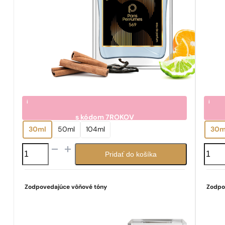
i
i
s kódom
7ROKOV
7.05
7.0
€
30ml
50ml
104ml
30m
množstvo
množs
Pridať do košíka
N°
N°
569
90
Zodpovedajúce vôňové tóny
Zodpo