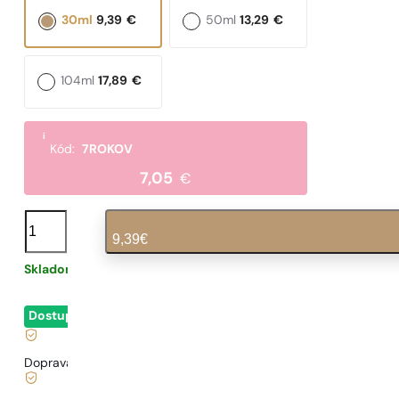
30ml
9,39
€
50ml
13,29
€
104ml
17,89
€
i
Kód:
7ROKOV
7,05
€
množstvo
N°
9,39
€
29
Skladom
0,31
€
/ 1ml, vrátane DPH
|
Dostupné
- okamžité odoslanie
Doprava zadarmo od
35 €