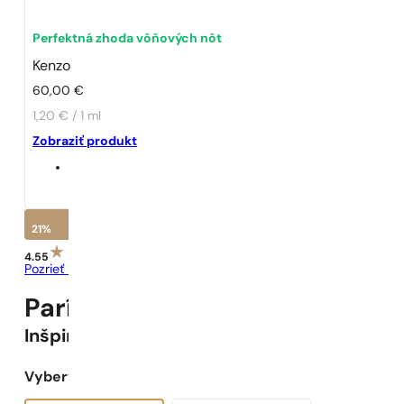
Perfektná zhoda vôňových nôt
Kenzo
60,00
€
1,20 € / 1 ml
Zobraziť produkt
21%
4.55
Pozrieť recenzie
Parížske Parfumy N° 29 -
21
%
Inšpirované
Pour Homme
Vyberte objem: