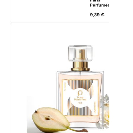
Paris
Perfumes
9,39
€