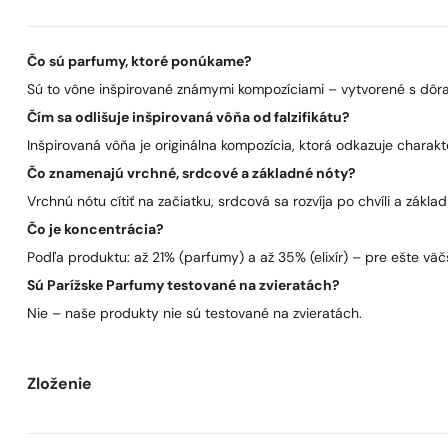
Čo sú parfumy, ktoré ponúkame?
Sú to vône inšpirované známymi kompozíciami – vytvorené s dôra
Čím sa odlišuje inšpirovaná vôňa od falzifikátu?
Inšpirovaná vôňa je originálna kompozícia, ktorá odkazuje charakt
Čo znamenajú vrchné, srdcové a základné nóty?
Vrchnú nótu cítiť na začiatku, srdcová sa rozvíja po chvíli a zákla
Čo je koncentrácia?
Podľa produktu: až 21% (parfumy) a až 35% (elixír) – pre ešte väčš
Sú Parížske Parfumy testované na zvieratách?
Nie – naše produkty nie sú testované na zvieratách.
Zloženie