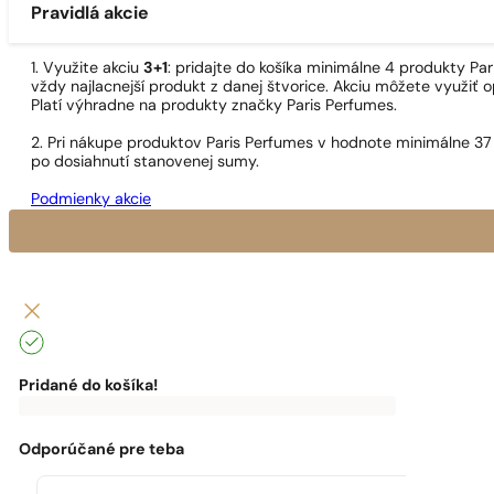
Pravidlá akcie
1. Využite akciu
3+1
: pridajte do košíka minimálne 4 produkty P
vždy najlacnejší produkt z danej štvorice. Akciu môžete využiť o
Platí výhradne na produkty značky Paris Perfumes.
2. Pri nákupe produktov Paris Perfumes v hodnote minimálne 37
po dosiahnutí stanovenej sumy.
Podmienky akcie
Pridané do košíka!
0
€
0,00
€
Do
dopravy
zadarmo
Odporúčané pre teba
ti
chýba:
0,00
€