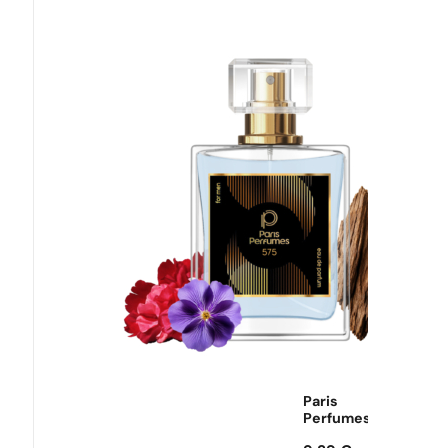
Môžeš
využiť
dopravu
zadarmo!
Paris
Perfumes