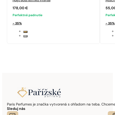
Hugo Boss
Bottled Intense
Mosch
178,00
€
55,0
Perfektné padnutie
Perfe
- 35%
- 35%
Paris Perfumes je značka vytvorená s ohľadom na teba. Chceme,
Sleduj nás