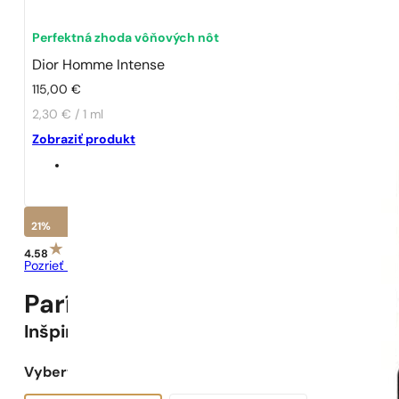
Perfektná zhoda vôňových nôt
Dior Homme Intense
115,00
€
2,30 € / 1 ml
Zobraziť produkt
21%
4.58
Pozrieť recenzie
Parížske Parfumy N° 177 -
21
%
Inšpirované
Dior Homme Intense
Vyberte objem: