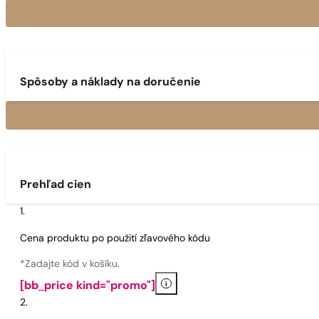
Spôsoby a náklady na doručenie
Prehľad cien
Cena produktu po použití zľavového kódu
*Zadajte kód v košíku.
i
[bb_price kind="promo"]