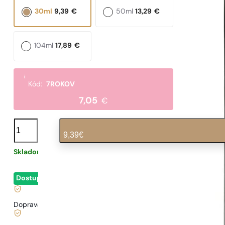
30ml
9,39
€
50ml
13,29
€
104ml
17,89
€
i
Kód:
7ROKOV
7,05
€
množstvo
N°
9,39
€
177
Skladom
0,31
€
/ 1ml, vrátane DPH
|
Dostupné
- okamžité odoslanie
Doprava zadarmo od
35 €