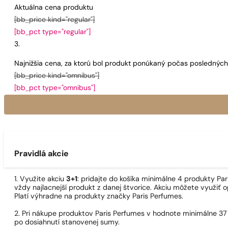
Aktuálna cena produktu
[bb_price kind="regular"]
[bb_pct type="regular"]
Najnižšia cena, za ktorú bol produkt ponúkaný počas poslednýc
[bb_price kind="omnibus"]
[bb_pct type="omnibus"]
Pravidlá akcie
1. Využite akciu
3+1
: pridajte do košíka minimálne 4 produkty P
vždy najlacnejší produkt z danej štvorice. Akciu môžete využiť o
Platí výhradne na produkty značky Paris Perfumes.
2. Pri nákupe produktov Paris Perfumes v hodnote minimálne 37
po dosiahnutí stanovenej sumy.