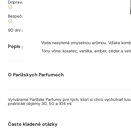
Doprava od
3,33 €
.
Bezpečné nakupovanie a platby
90 dní na
otestovanie
vône
Voda nasýtená zmyselnou arómou. Vďaka kombiná
Popis parfumu
Tóny vône: kosatec, vanilka, amber, céder a veti
O Parížskych Parfumoch
Vytvárame Parížske Parfumy pre tých, ktorí si chcú vychutnať lu
praktické objemy 30, 50 a 104 ml.
Často kladené otázky