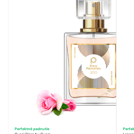
Perfektné padnutie
Perfe