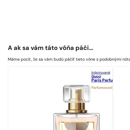
A ak sa vám táto vôňa páči...
Máme pocit, že sa vám budú páčiť tieto vône s podobnými nót
Inšpirované
Gucci
Paris Perfumes N° 
Parfumovanie 21%