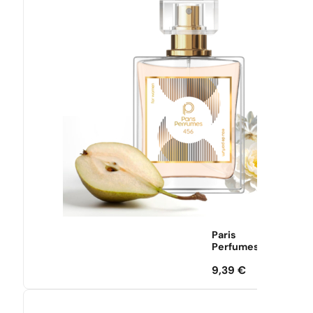
Paris
Perfumes
9,39
€