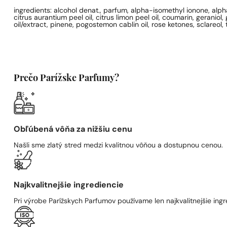
ingredients: alcohol denat., parfum, alpha-isomethyl ionone, alph
citrus aurantium peel oil, citrus limon peel oil, coumarin, geraniol
oil/extract, pinene, pogostemon cablin oil, rose ketones, sclareol,
Prečo Parížske Parfumy?
Obľúbená vôňa za nižšiu cenu
Našli sme zlatý stred medzi kvalitnou vôňou a dostupnou cenou.
Najkvalitnejšie ingrediencie
Pri výrobe Parížskych Parfumov používame len najkvalitnejšie ingre