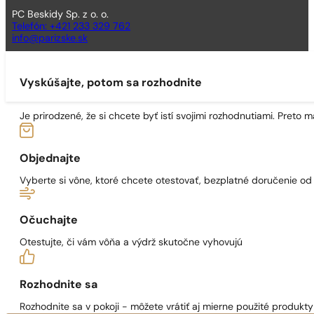
PC Beskidy Sp. z o. o.
Telefón: +421 233 329 762
info@parizske.sk
Vyskúšajte, potom sa rozhodnite
Je prirodzené, že si chcete byť istí svojimi rozhodnutiami. Preto
Objednajte
Vyberte si vône, ktoré chcete otestovať, bezplatné doručenie o
Očuchajte
Otestujte, či vám vôňa a výdrž skutočne vyhovujú
Rozhodnite sa
Rozhodnite sa v pokoji - môžete vrátiť aj mierne použité produkty 