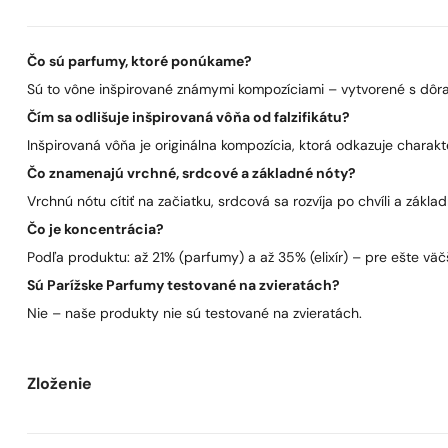
Čo sú parfumy, ktoré ponúkame?
Sú to vône inšpirované známymi kompozíciami – vytvorené s dôra
Čím sa odlišuje inšpirovaná vôňa od falzifikátu?
Inšpirovaná vôňa je originálna kompozícia, ktorá odkazuje charakt
Čo znamenajú vrchné, srdcové a základné nóty?
Vrchnú nótu cítiť na začiatku, srdcová sa rozvíja po chvíli a zákla
Čo je koncentrácia?
Podľa produktu: až 21% (parfumy) a až 35% (elixír) – pre ešte väčš
Sú Parížske Parfumy testované na zvieratách?
Nie – naše produkty nie sú testované na zvieratách.
Zloženie