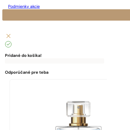
Podmienky akcie
Pridané do košíka!
0
€
0,00
€
Do
dopravy
zadarmo
Odporúčané pre teba
ti
chýba:
0,00
€
Môžeš
využiť
dopravu
zadarmo!