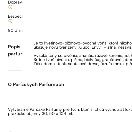
Doprava od
3,33 €
.
Bezpečné nakupovanie a platby
90 dní na
otestovanie
vône
Je to kvetinovo-pižmovo-ovocná vôňa, ktorá nikoho 
Popis
ukazuje novú tvár ženy „Gucci Envy“ – silná, nezávisl
parfumu
Vysoké tóny sú pivónia, ananás, ružové korenie, list
Srdce tvorí pivónia, pižmo, biely čaj, granátové jablko,
Základom je teak, santalové drevo, fazuľa tonka, pi
O Parížskych Parfumoch
Vytvárame Parížske Parfumy pre tých, ktorí si chcú vychutnať lu
praktické objemy 30, 50 a 104 ml.