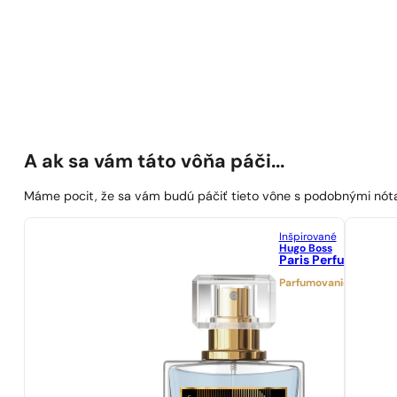
A ak sa vám táto vôňa páči...
Máme pocit, že sa vám budú páčiť tieto vône s podobnými nót
Inšpirované
Hugo Boss
Paris Perfumes N° 
Parfumovanie 25%