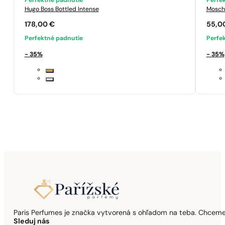
Perfektné padnutie
Perfe
Hugo Boss
Bottled Intense
Mosch
178,00
€
55,0
Perfektné padnutie
Perfe
- 35%
- 35%
Paris Perfumes je značka vytvorená s ohľadom na teba. Chceme,
Sleduj nás