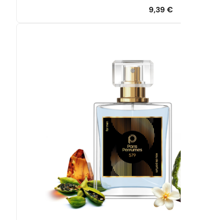
9,39
€