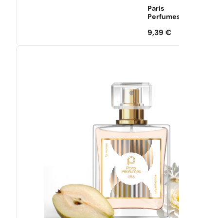
Paris
Perfumes
9,39
€