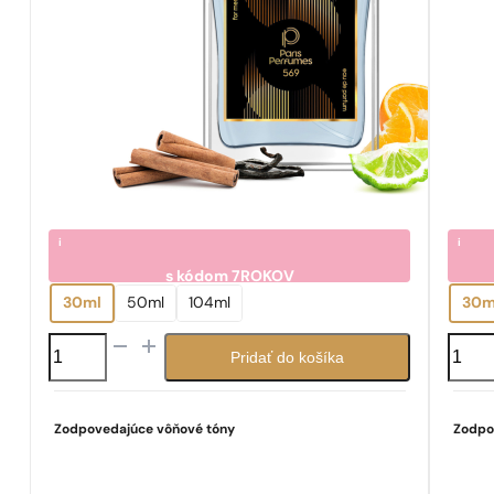
i
i
s kódom
7ROKOV
7.05
7.0
€
30ml
50ml
104ml
30m
množstvo
množs
Pridať do košíka
N°
N°
569
90
Zodpovedajúce vôňové tóny
Zodpo