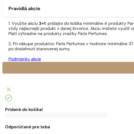
Pravidlá akcie
1. Využite akciu
3+1
: pridajte do košíka minimálne 4 produkty P
vždy najlacnejší produkt z danej štvorice. Akciu môžete využiť o
Platí výhradne na produkty značky Paris Perfumes.
2. Pri nákupe produktov Paris Perfumes v hodnote minimálne 37
po dosiahnutí stanovenej sumy.
Podmienky akcie
Pridané do košíka!
0
€
0,00
€
Do
dopravy
zadarmo
Odporúčané pre teba
ti
chýba: