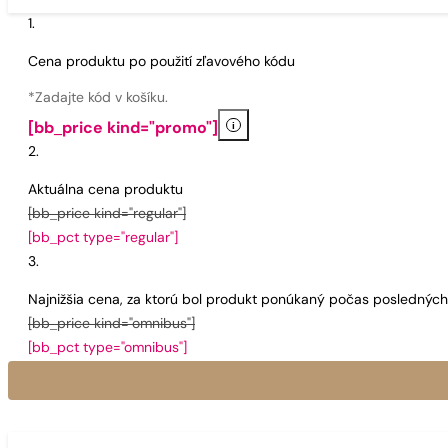
Cena produktu po použití zľavového kódu
*Zadajte kód v košíku.
i
[bb_price kind="promo"]
Aktuálna cena produktu
[bb_price kind="regular"]
[bb_pct type="regular"]
Najnižšia cena, za ktorú bol produkt ponúkaný počas poslednýc
[bb_price kind="omnibus"]
[bb_pct type="omnibus"]