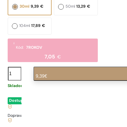
30ml
9,39
€
50ml
13,29
€
104ml
17,89
€
i
Kód:
7ROKOV
7,05
€
množstvo
N°
9,39
€
114
Skladom
0,31
€
/ 1ml, vrátane DPH
|
Dostupné
- okamžité odoslanie
Doprava zadarmo od
35 €