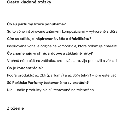
Často kladené otázky
Čo sú parfumy, ktoré ponúkame?
Sú to vône inšpirované známymi kompozíciami – vytvorené s dôra
Čím sa odlišuje inšpirovaná vôňa od falzifikátu?
Inšpirovaná vôňa je originálna kompozícia, ktorá odkazuje charakt
Čo znamenajú vrchné, srdcové a základné nóty?
Vrchnú nótu cítiť na začiatku, srdcová sa rozvíja po chvíli a zákla
Čo je koncentrácia?
Podľa produktu: až 21% (parfumy) a až 35% (elixír) – pre ešte väčš
Sú Parížske Parfumy testované na zvieratách?
Nie – naše produkty nie sú testované na zvieratách.
Zloženie