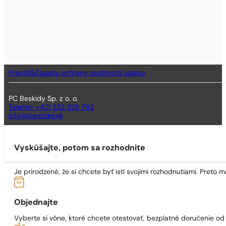
Pravidlá
Zásady ochrany osobných údajov
PC Beskidy Sp. z o. o.
Telefón: +421 233 329 762
info@parizske.sk
Vyskúšajte, potom sa rozhodnite
Je prirodzené, že si chcete byť istí svojimi rozhodnutiami. Preto
Objednajte
Vyberte si vône, ktoré chcete otestovať, bezplatné doručenie o