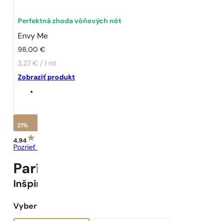
Perfektná zhoda vôňových nôt
Envy Me
98,00
€
3,27 € / 1 ml
Zobraziť produkt
21%
4.94
Pozrieť recenzie
Parížske Parfumy N° 114 -
21
%
Inšpirované
Envy Me
Vyberte objem: