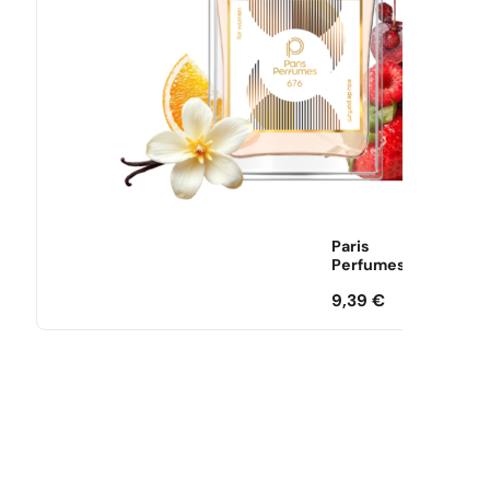
Paris
Perfumes
9,39
€