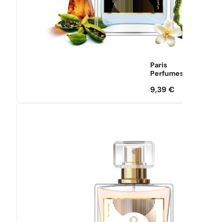
Paris
Perfumes
9,39
€