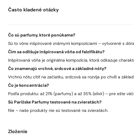
Často kladené otázky
Čo sú parfumy, ktoré ponúkame?
Sú to vône inšpirované známymi kompozíciami – vytvorené s dôra
Čím sa odlišuje inšpirovaná vôňa od falzifikátu?
Inšpirovaná vôňa je originálna kompozícia, ktorá odkazuje charakt
Čo znamenajú vrchné, srdcové a základné nóty?
Vrchnú nótu cítiť na začiatku, srdcová sa rozvíja po chvíli a zákla
Čo je koncentrácia?
Podľa produktu: až 21% (parfumy) a až 35% (elixír) – pre ešte väčš
Sú Parížske Parfumy testované na zvieratách?
Nie – naše produkty nie sú testované na zvieratách.
Zloženie