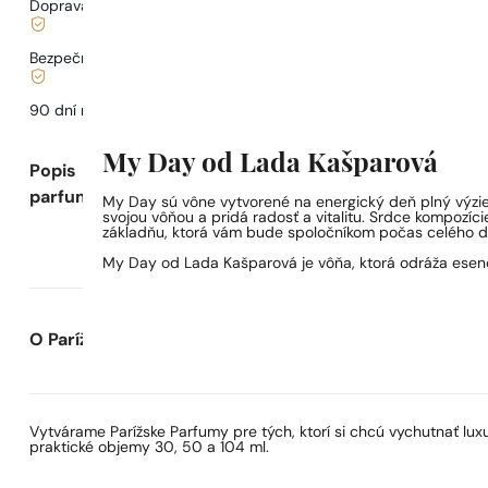
Doprava od
3,33 €
.
Bezpečné nakupovanie a platby
90 dní na
otestovanie
vône
My Day od Lada Kašparová
Popis
parfumu
My Day sú vône vytvorené na energický deň plný výziev
svojou vôňou a pridá radosť a vitalitu. Srdce kompozí
základňu, ktorá vám bude spoločníkom počas celého d
My Day od Lada Kašparová je vôňa, ktorá odráža esen
O Parížskych Parfumoch
Vytvárame Parížske Parfumy pre tých, ktorí si chcú vychutnať lu
praktické objemy 30, 50 a 104 ml.