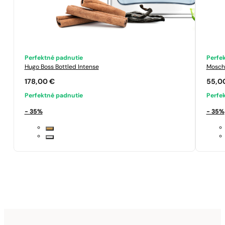
Perfektné padnutie
Perfe
Hugo Boss
Bottled Intense
Mosch
178,00
€
55,0
Perfektné padnutie
Perfe
- 35%
- 35%