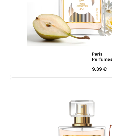
Paris
Perfumes
9,39
€