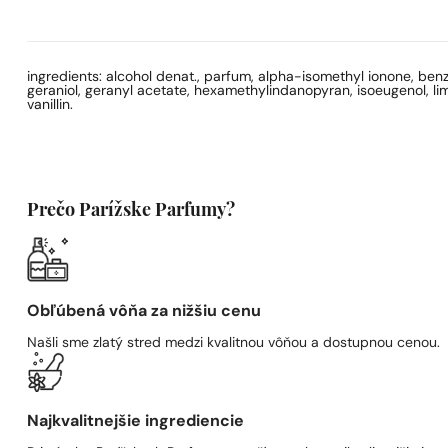
ingredients: alcohol denat., parfum, alpha-isomethyl ionone, benzyl
geraniol, geranyl acetate, hexamethylindanopyran, isoeugenol, li
vanillin.
Prečo Parížske Parfumy?
Obľúbená vôňa za nižšiu cenu
Našli sme zlatý stred medzi kvalitnou vôňou a dostupnou cenou.
Najkvalitnejšie ingrediencie