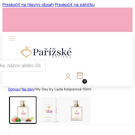
Preskočiť na hlavný obsah
Preskočiť na pätičku
0
Domov
/
Na den
/
My Day by Lada Kašparová 50ml