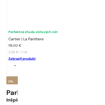
Perfektná zhoda vôňových nôt
Cartier | La Panthere
119,00
€
2,38 € / 1 ml
Zobraziť produkt
21%
Parížske Parfumy My Day by 
Inšpirované
La Panthere