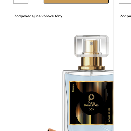
569
90
Zodpovedajúce vôňové tóny
Zodpo