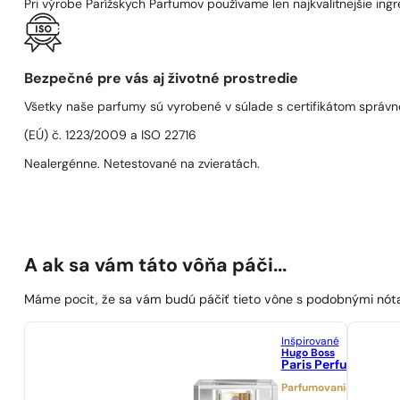
Pri výrobe Parížskych Parfumov používame len najkvalitnejšie ingre
Bezpečné pre vás aj životné prostredie
Všetky naše parfumy sú vyrobené v súlade s certifikátom správn
(EÚ) č. 1223/2009 a ISO 22716
Nealergénne. Netestované na zvieratách.
A ak sa vám táto vôňa páči...
Máme pocit, že sa vám budú páčiť tieto vône s podobnými nót
Inšpirované
Hugo Boss
Paris Perfumes N° 
Parfumovanie 25%