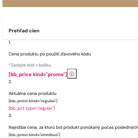
Prehľad cien
Cena produktu po použití zľavového kódu
*Zadajte kód v košíku.
i
[bb_price kind="promo"]
Aktuálna cena produktu
[bb_price kind="regular"]
[bb_pct type="regular"]
Najnižšia cena, za ktorú bol produkt ponúkaný počas poslednýc
[bb_price kind="omnibus"]