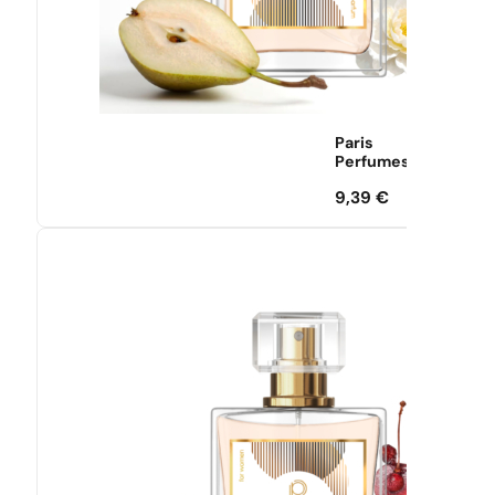
Paris
Perfumes
9,39
€