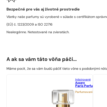
Bezpečné pre vás aj životné prostredie
Všetky naše parfumy sú vyrobené v súlade s certifikátom správn
(EÚ) č. 1223/2009 a ISO 22716
Nealergénne. Netestované na zvieratách.
A ak sa vám táto vôňa páči...
Máme pocit, že sa vám budú páčiť tieto vône s podobnými nót
Inšpirované
Azzaro
Paris Perfumes N° 1
Parfumovanie 21%