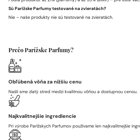
Podľa produktu: až 21% (parfumy) a až 35% (elixír) – pre ešte väčš
Sú Parížske Parfumy testované na zvieratách?
Nie – naše produkty nie sú testované na zvieratách.
Prečo Parížske Parfumy?
Obľúbená vôňa za nižšiu cenu
Našli sme zlatý stred medzi kvalitnou vôňou a dostupnou cenou.
Najkvalitnejšie ingrediencie
Pri výrobe Parížskych Parfumov používame len najkvalitnejšie ingre