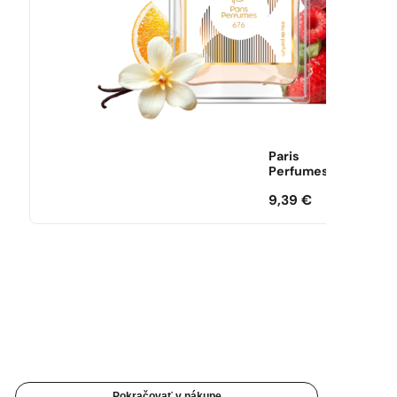
Paris
Perfumes
9,39
€
Pokračovať v nákupe