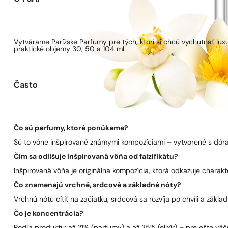
Vytvárame Parížske Parfumy pre tých, ktorí si chcú vychutnať lu
praktické objemy 30, 50 a 104 ml.
Často kladené otázky
Čo sú parfumy, ktoré ponúkame?
Sú to vône inšpirované známymi kompozíciami – vytvorené s dôra
Čím sa odlišuje inšpirovaná vôňa od falzifikátu?
Inšpirovaná vôňa je originálna kompozícia, ktorá odkazuje charakt
Čo znamenajú vrchné, srdcové a základné nóty?
Vrchnú nótu cítiť na začiatku, srdcová sa rozvíja po chvíli a zákla
Čo je koncentrácia?