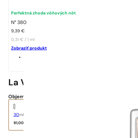
Perfektná zhoda vôňových nôt
N° 380
9,39
€
0,31 € / 1 ml
Zobraziť produkt
La Vie Est Belle L’Éclat
Objem:
30
ml
91,00
€