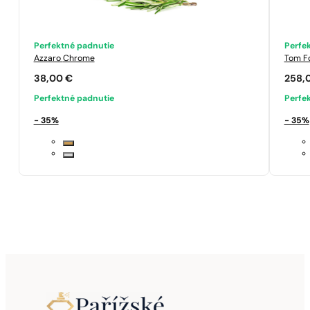
Perfektné padnutie
Perfe
Azzaro
Chrome
Tom F
38,00
€
258,
Perfektné padnutie
Perfe
- 35%
- 35%