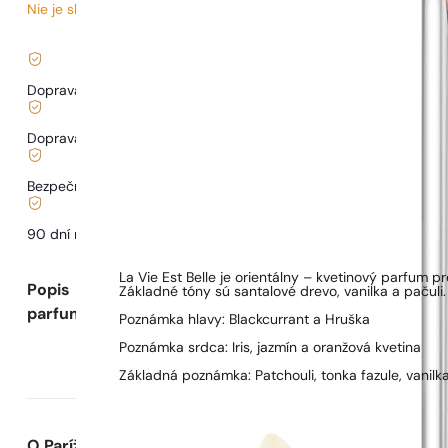
Nie je skladom
3,03
€
/ 1ml, vrátane DPH
|
Doprava zadarmo od
35 €
Doprava od
3,33 €
.
Bezpečné nakupovanie a platby
90 dní na
otestovanie
vône
La Vie Est Belle je orientálny – kvetinový parfum 
Popis
Základné tóny sú santalové drevo, vanilka a pačuli.
parfumu
Poznámka hlavy: Blackcurrant a Hruška
Poznámka srdca: Iris, jazmín a oranžová kvetina
Základná poznámka: Patchouli, tonka fazule, vanilka
O Parížskych Parfumoch