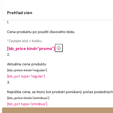
Prehľad cien
Cena produktu po použití zľavového kódu
*Zadajte kód v košíku.
i
[bb_price kind="promo"]
Aktuálna cena produktu
[bb_price kind="regular"]
[bb_pct type="regular"]
Najnižšia cena, za ktorú bol produkt ponúkaný počas poslednýc
[bb_price kind="omnibus"]
[bb_pct type="omnibus"]