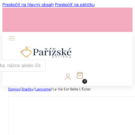
Preskočiť na hlavný obsah
Preskočiť na pätičku
0
Domov
/
Značky
/
Lancome
/
La Vie Est Belle L’Éclat