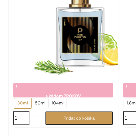
i
i
s kódom
7ROKOV
7.05
7.0
€
30ml
50ml
104ml
1.8m
množstvo
množs
Pridať do košíka
N°
N°
123
235