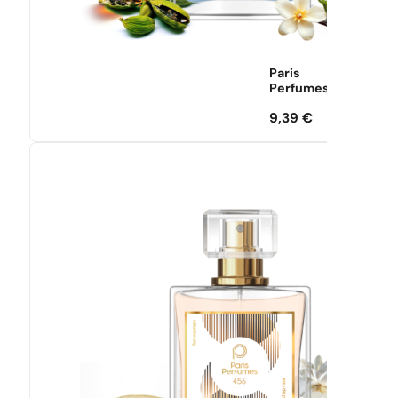
Paris
Perfumes
9,39
€