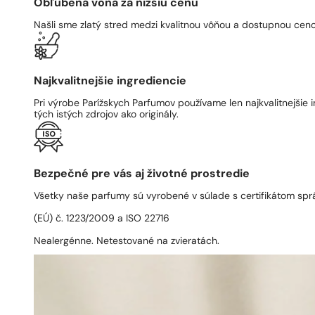
Obľúbená vôňa za nižšiu cenu
Našli sme zlatý stred medzi kvalitnou vôňou a dostupnou ceno
Najkvalitnejšie ingrediencie
Pri výrobe Parížskych Parfumov používame len najkvalitnejšie i
tých istých zdrojov ako originály.
Bezpečné pre vás aj životné prostredie
Všetky naše parfumy sú vyrobené v súlade s certifikátom spr
(EÚ) č. 1223/2009 a ISO 22716
Nealergénne. Netestované na zvieratách.