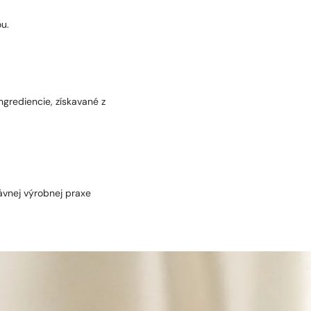
u.
ngrediencie, získavané z
ávnej výrobnej praxe