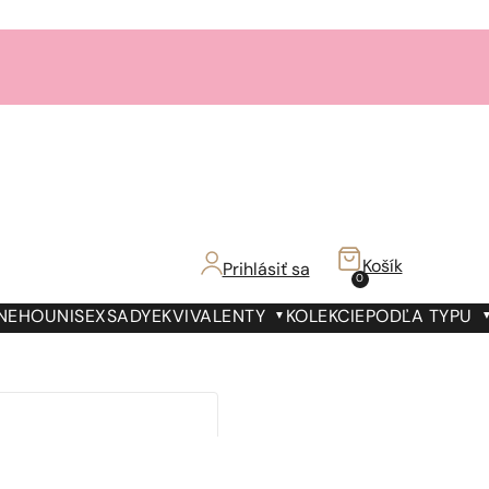
Košík
Prihlásiť sa
0
 NEHO
UNISEX
SADY
EKVIVALENTY
KOLEKCIE
PODĽA TYPU