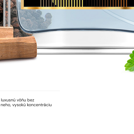
ť luxusnú vôňu bez
 neho, vysokú koncentráciu