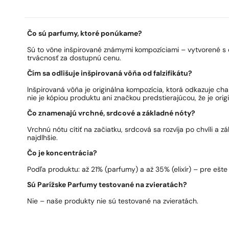
Čo sú parfumy, ktoré ponúkame?
Sú to vône inšpirované známymi kompozíciami – vytvorené s 
trvácnosť za dostupnú cenu.
Čím sa odlišuje inšpirovaná vôňa od falzifikátu?
Inšpirovaná vôňa je originálna kompozícia, ktorá odkazuje ch
nie je kópiou produktu ani značkou predstierajúcou, že je origi
Čo znamenajú vrchné, srdcové a základné nóty?
Vrchnú nótu cítiť na začiatku, srdcová sa rozvíja po chvíli a 
najdlhšie.
Čo je koncentrácia?
Podľa produktu: až 21% (parfumy) a až 35% (elixír) – pre ešte 
Sú Parížske Parfumy testované na zvieratách?
Nie – naše produkty nie sú testované na zvieratách.