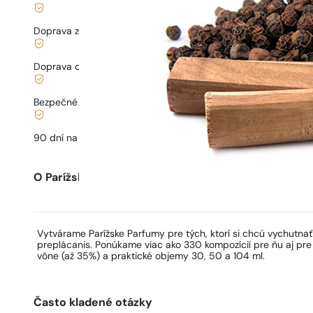
Doprava zadarmo od
35 €
Doprava od
3,33 €
.
Bezpečné nakupovanie a platby
90 dní na
otestovanie
vône
O Parížskych Parfumoch
Vytvárame Parížske Parfumy pre tých, ktorí si chcú vychutna
preplácanis. Ponúkame viac ako 330 kompozícií pre ňu aj pre
vône (až 35%) a praktické objemy 30, 50 a 104 ml.
Často kladené otázky