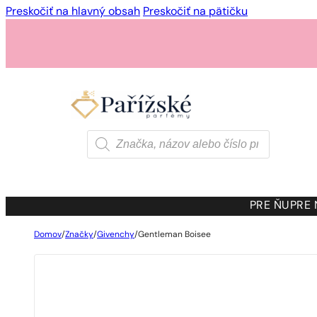
Preskočiť na hlavný obsah
Preskočiť na pätičku
Products
search
PRE ŇU
PRE
Domov
/
Značky
/
Givenchy
/
Gentleman Boisee