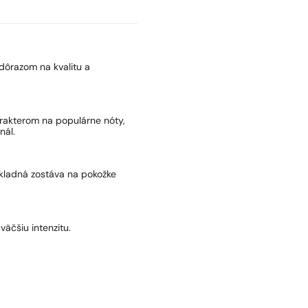
dôrazom na kvalitu a
arakterom na populárne nóty,
nál.
základná zostáva na pokožke
väčšiu intenzitu.