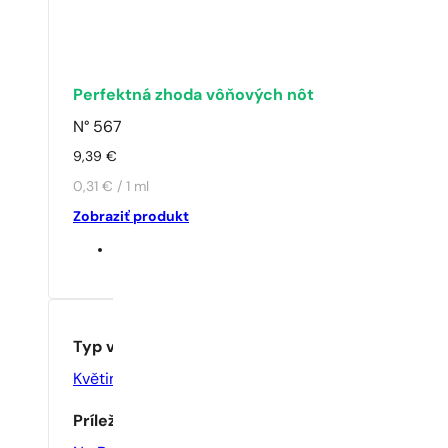
Perfektná zhoda vôňových nôt
N° 567
9,39
€
0,31 € / 1 ml
Zobraziť produkt
Typ vône
Květinové
Príležitosť