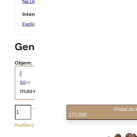
Na Den
Intenzita
Explicitní
Gentleman Boisee
Objem:
50
ml
171,00
€
množstvo
Pridať do 
Gentleman
171,00
€
Boisee
Predĺžený čas dodania
3,42
€
/ 1ml, vrátane DPH
|