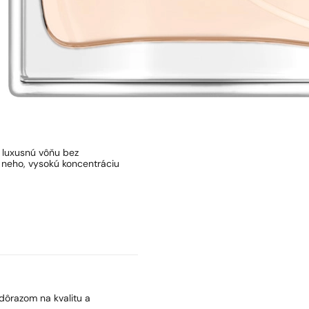
ť luxusnú vôňu bez
 neho, vysokú koncentráciu
dôrazom na kvalitu a