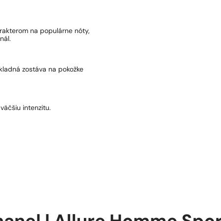
arakterom na populárne nóty,
nál.
základná zostáva na pokožke
väčšiu intenzitu.