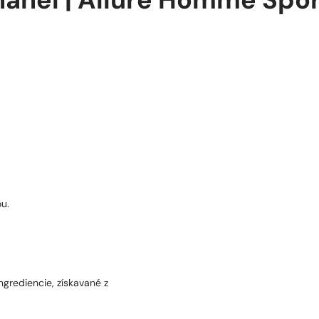
hanel | Allure Homme Spo
u.
ngrediencie, získavané z