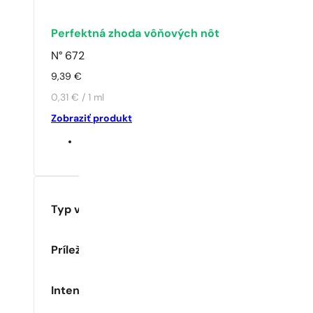
Perfektná zhoda vôňových nôt
N° 672
9,39
€
0,31 € / 1 ml
Zobraziť produkt
Typ vône
Príležitosť
Intenzita