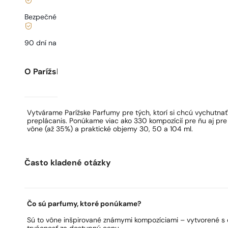
Bezpečné nakupovanie a platby
90 dní na
otestovanie
vône
O Parížskych Parfumoch
Vytvárame Parížske Parfumy pre tých, ktorí si chcú vychutna
preplácanis. Ponúkame viac ako 330 kompozícií pre ňu aj pre
vône (až 35%) a praktické objemy 30, 50 a 104 ml.
Často kladené otázky
Čo sú parfumy, ktoré ponúkame?
Sú to vône inšpirované známymi kompozíciami – vytvorené s 