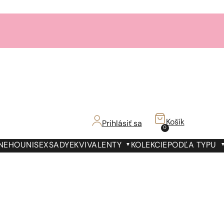
Košík
Prihlásiť sa
0
 NEHO
UNISEX
SADY
EKVIVALENTY
KOLEKCIE
PODĽA TYPU