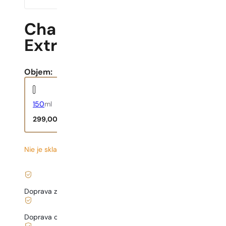
Chanel | Allure Homme S
Extreme
Objem:
150
ml
299,00
€
Nie je skladom
1,99
€
/ 1ml, vrátane DPH
|
Doprava zadarmo od
35 €
Doprava od
3,33 €
.