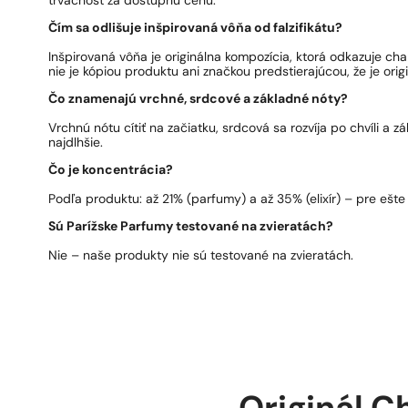
trvácnosť za dostupnú cenu.
Čím sa odlišuje inšpirovaná vôňa od falzifikátu?
Inšpirovaná vôňa je originálna kompozícia, ktorá odkazuje ch
nie je kópiou produktu ani značkou predstierajúcou, že je origi
Čo znamenajú vrchné, srdcové a základné nóty?
Vrchnú nótu cítiť na začiatku, srdcová sa rozvíja po chvíli a 
najdlhšie.
Čo je koncentrácia?
Podľa produktu: až 21% (parfumy) a až 35% (elixír) – pre ešte 
Sú Parížske Parfumy testované na zvieratách?
Nie – naše produkty nie sú testované na zvieratách.