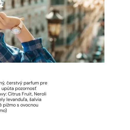
ný, čerstvý parfum pre
a upúta pozornosť
: Citrus Fruit, Neroli
ely levanduľa, šalvia
é pižmo s ovocnou
žmo)