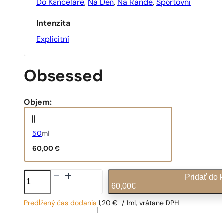
Do Kanceláře
,
Na Den
,
Na Rande
,
Sportovní
Intenzita
Explicitní
Obsessed
Objem:
50
ml
60,00
€
množstvo
Pridať do 
Obsessed
60,00
€
Predĺžený čas dodania
1,20
€
/ 1ml, vrátane DPH
|