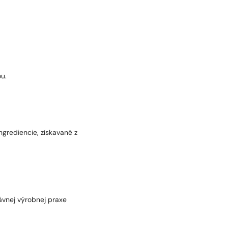
u.
ngrediencie, získavané z
ávnej výrobnej praxe