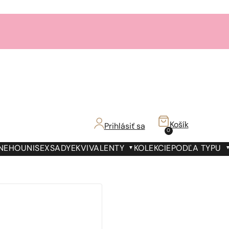
Košík
Prihlásiť sa
0
 NEHO
UNISEX
SADY
EKVIVALENTY
KOLEKCIE
PODĽA TYPU