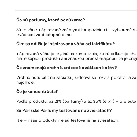
Čo sú parfumy, ktoré ponúkame?
Sú to vône inšpirované známymi kompozíciami – vytvorené s 
trvácnosť za dostupnú cenu.
Čím sa odlišuje inšpirovaná vôňa od falzifikátu?
Inšpirovaná vôňa je originálna kompozícia, ktorá odkazuje ch
nie je kópiou produktu ani značkou predstierajúcou, že je origi
Čo znamenajú vrchné, srdcové a základné nóty?
Vrchnú nótu cítiť na začiatku, srdcová sa rozvíja po chvíli a 
najdlhšie.
Čo je koncentrácia?
Podľa produktu: až 21% (parfumy) a až 35% (elixír) – pre ešte 
Sú Parížske Parfumy testované na zvieratách?
Nie – naše produkty nie sú testované na zvieratách.