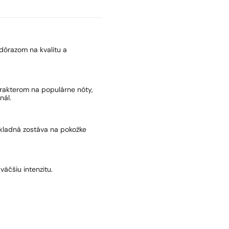
dôrazom na kvalitu a
arakterom na populárne nóty,
nál.
základná zostáva na pokožke
väčšiu intenzitu.