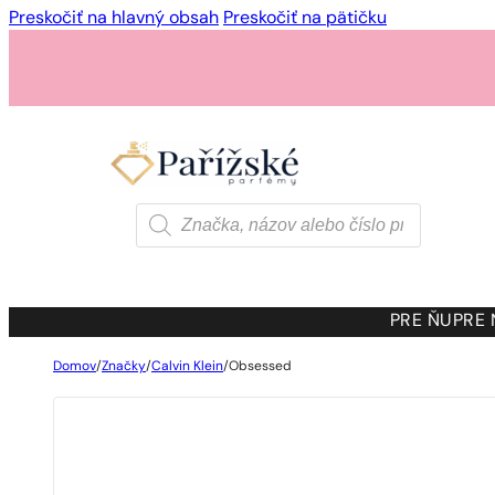
Preskočiť na hlavný obsah
Preskočiť na pätičku
Products
search
PRE ŇU
PRE
Domov
/
Značky
/
Calvin Klein
/
Obsessed